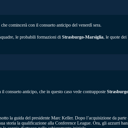
, che comincerà con il consueto anticipo del venerdì sera.
squadre, le probabili formazioni di
Strasburgo-Marsiglia
, le quote dei
n il consueto anticipo, che in questo caso vede contrapposte
Strasburg
 sotto la guida del presidente Marc Keller. Dopo l’acquisizione da part
sua storia la qualificazione alla Conference League. Ora, gli azzurri han