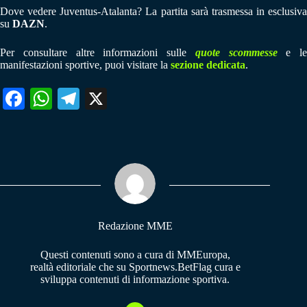
Dove vedere Juventus-Atalanta? La partita sarà trasmessa in esclusiva
su
DAZN
.
Per consultare altre informazioni sulle
quote scommesse
e le
manifestazioni sportive, puoi visitare la
sezione dedicata
.
Fa
W
Te
X
ce
ha
le
bo
ts
gr
ok
A
a
pp
m
Redazione MME
Questi contenuti sono a cura di MMEuropa,
realtà editoriale che su Sportnews.BetFlag cura e
sviluppa contenuti di informazione sportiva.