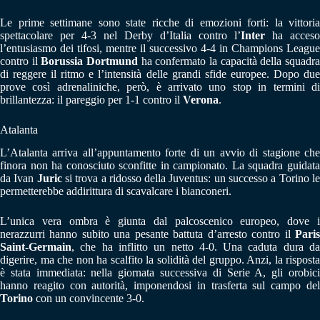
Le prime settimane sono state ricche di emozioni forti: la vittoria
spettacolare per 4-3 nel Derby d’Italia contro l’
Inter
ha acceso
l’entusiasmo dei tifosi, mentre il successivo 4-4 in Champions League
contro il
Borussia Dortmund
ha confermato la capacità della squadr
di reggere il ritmo e l’intensità delle grandi sfide europee. Dopo due
prove così adrenaliniche, però, è arrivato uno stop in termini di
brillantezza: il pareggio per 1-1 contro il
Verona
.
Atalanta
L’Atalanta arriva all’appuntamento forte di un avvio di stagione che
finora non ha conosciuto sconfitte in campionato. La squadra guidata
da Ivan
Juric
si trova a ridosso della Juventus: un successo a Torino l
permetterebbe addirittura di scavalcare i bianconeri.
L’unica vera ombra è giunta dal palcoscenico europeo, dove i
nerazzurri hanno subito una pesante battuta d’arresto contro il
Paris
Saint-Germain
, che ha inflitto un netto 4-0. Una caduta dura da
digerire, ma che non ha scalfito la solidità del gruppo. Anzi, la risposta
è stata immediata: nella giornata successiva di Serie A, gli orobici
hanno reagito con autorità, imponendosi in trasferta sul campo del
Torino
con un convincente 3-0.