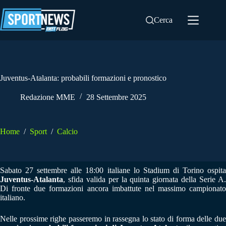
Salta
al
Cerca
contenuto
Juventus-Atalanta: probabili formazioni e pronostico
Redazione MME
28 Settembre 2025
Home
/
Sport
/
Calcio
Sabato 27 settembre alle 18:00 italiane lo Stadium di Torino ospita
Juventus-Atalanta
, sfida valida per la quinta giornata della Serie A.
Di fronte due formazioni ancora imbattute nel massimo campionato
italiano.
Nelle prossime righe passeremo in rassegna lo stato di forma delle due