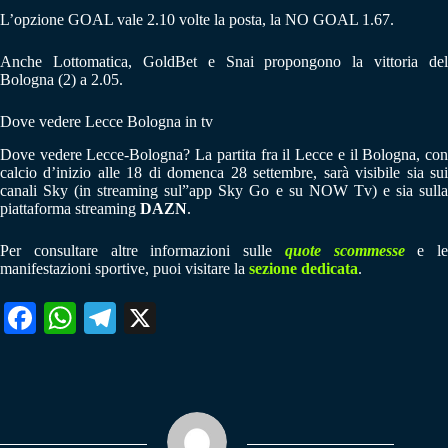
L’opzione GOAL vale 2.10 volte la posta, la NO GOAL 1.67.
Anche Lottomatica, GoldBet e Snai propongono la vittoria del
Bologna (2) a 2.05.
Dove vedere Lecce Bologna in tv
Dove vedere Lecce-Bologna? La partita fra il Lecce e il Bologna, con
calcio d’inizio alle 18 di domenca 28 settembre, sarà visibile sia sui
canali Sky (in streaming sul”app Sky Go e su NOW Tv) e sia sulla
piattaforma streaming
DAZN
.
Per consultare altre informazioni sulle
quote scommesse
e le
manifestazioni sportive, puoi visitare la
sezione dedicata
.
Fa
W
Te
X
ce
ha
le
bo
ts
gr
ok
A
a
pp
m