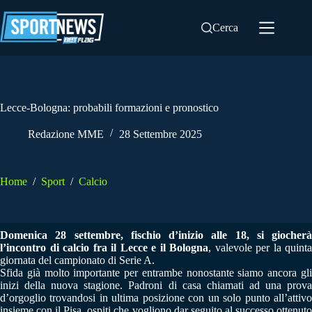
Salta
al
Cerca
contenuto
Lecce-Bologna: probabili formazioni e pronostico
Redazione MME
28 Settembre 2025
Home
/
Sport
/
Calcio
Domenica 28 settembre, fischio d’inizio alle 18, si giocherà
l’incontro di calcio fra il Lecce e il Bologna
, valevole per la quinta
giornata del campionato di Serie A.
Sfida già molto importante per entrambe nonostante siamo ancora gli
inizi della nuova stagione. Padroni di casa chiamati ad una prova
d’orgoglio trovandosi in ultima posizione con un solo punto all’attivo
insieme con il Pisa, ospiti che vogliono dar seguito al successo ottenuto