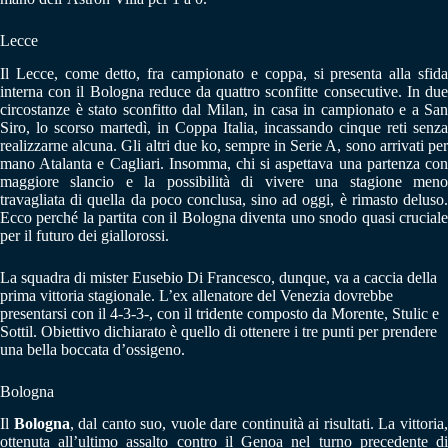
Lecce
Il Lecce, come detto, fra campionato e coppa, si presenta alla sfida
interna con il Bologna reduce da quattro sconfitte consecutive. In due
circostanze è stato sconfitto dal Milan, in casa in campionato e a San
Siro, lo scorso martedì, in Coppa Italia, incassando cinque reti senza
realizzarne alcuna. Gli altri due ko, sempre in Serie A, sono arrivati per
mano Atalanta e Cagliari. Insomma, chi si aspettava una partenza con
maggiore slancio e la possibilità di vivere una stagione meno
travagliata di quella da poco conclusa, sino ad oggi, è rimasto deluso.
Ecco perché la partita con il Bologna diventa uno snodo quasi cruciale
per il futuro dei giallorossi.
La squadra di mister Eusebio Di Francesco, dunque, va a caccia della
prima vittoria stagionale. L’ex allenatore del Venezia dovrebbe
presentarsi con il 4-3-3-, con il tridente composto da Morente, Stulic e
Sottil. Obiettivo dichiarato è quello di ottenere i tre punti per prendere
una bella boccata d’ossigeno.
Bologna
Il
Bologna
, dal canto suo, vuole dare continuità ai risultati. La vittoria
ottenuta all’ultimo assalto contro il Genoa nel turno precedente di