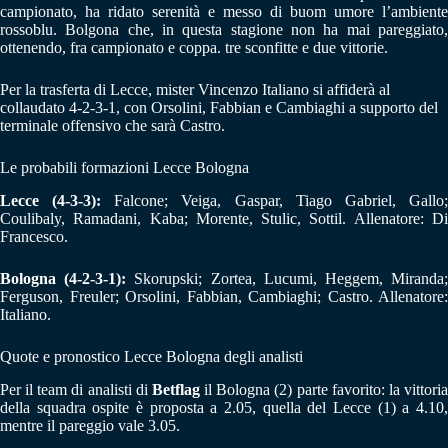
campionato, ha ridato serenità e messo di buom umore l’ambiente
rossoblu. Bolgona che, in questa stagione non ha mai pareggiato,
ottenendo, fra campionato e coppa. tre sconfitte e due vittorie.
Per la trasferta di Lecce, mister Vincenzo Italiano si affiderà al
collaudato 4-2-3-1, con Orsolini, Fabbian e Cambiaghi a supporto del
terminale offensivo che sarà Castro.
Le probabili formazioni Lecce Bologna
Lecce (4-3-3):
Falcone; Veiga, Gaspar, Tiago Gabriel, Gallo
Coulibaly, Ramadani, Kaba; Morente, Stulic, Sottil. Allenatore: Di
Francesco.
Bologna (4-2-3-1):
Skorupski; Zortea, Lucumi, Heggem, Miranda
Ferguson, Freuler; Orsolini, Fabbian, Cambiaghi; Castro. Allenatore:
Italiano.
Quote e pronostico Lecce Bologna degli analisti
Per il team di analisti di
Betflag
il Bologna (2) parte favorito: la vittori
della squadra ospite è proposta a 2.05, quella del Lecce (1) a 4.10,
mentre il pareggio vale 3.05.