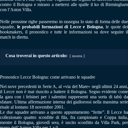
contro il Bologna e mirano a mettersi alle spalle il ko di Birmingham
con l’Aston Villa.
Nelle prossime righe passeremo in rassegna lo stato di forma delle due
squadre,
le probabili formazioni di Lecce e Bologna
, le quote dei
bookmakers, il pronostico e tutte le informazioni su dove seguire il
match in diretta.
Cosa troverai in questo articolo:
mostra
Pronostico Lecce Bologna: come arrivano le squadre
Nei nove precedenti in Serie A, al «via del Mare» negli ultimi 24 anni,
il Lecce non è mai riuscito a battere il Bologna. Segno evidente come
la gara con i felsinei per i salentini rappresenti una sorta di tabù da
sfatare. Ultima affermazione interna dei giallorossi nella massima serie
risale al lontano 18 novembre 2001.
Le due squadre arrivano a questo appuntamento “ferite”. Il Lecce ha
collezionato quattro sconfitte di fila, fra campionato e Coppa italia,
mentre il Bologna, giovedì sera, è uscito sconfitto da Villa Park, per
mano dell’Astron Villa per 1 a 0.