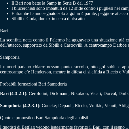
Il Bari non batte la Samp in Serie B dal 1977
I blucerchiati sono imbattuti da 12 sfide contro i pugliesi nel ca
Entrambe hanno segnato solo 2 gol in 4 partite, peggiore attacco
Sibilli e Coda, due ex in cerca di riscatto
Bari
La sconfitta netta contro il Palermo ha aggravato una situazione già c
dell’attacco, supportato da Sibilli e Castrovilli. A centrocampo Darboe e
Sampdoria
I numeri parlano chiaro: nessun punto raccolto, otto gol subiti e app
centrocampo c’è Henderson, mentre in difesa ci si affida a Riccio e Vuli
Probabili formazioni Bari Sampdoria
Bari (4-3-2-1):
Cerofolini; Dickmann, Nikolaou, Vicari, Dorval; Darboe,
Sampdoria (4-2-3-1):
Coucke; Depaoli, Riccio, Vulikic, Venuti; Abil
Quote e pronostico Bari Sampdoria degli analisti
I quotisti di Betflag vedono leggermente favorito il Bari, con il segno 1 