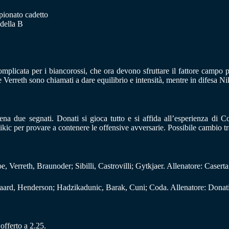
mpionato cadetto
 della B
omplicata per i biancorossi, che ora devono sfruttare il fattore campo 
 Verreth sono chiamati a dare equilibrio e intensità, mentre in difesa Ni
ena due segnati. Donati si gioca tutto e si affida all’esperienza di 
kic per provare a contenere le offensive avversarie. Possibile cambio tra
 Verreth, Braunoder; Sibilli, Castrovilli; Gytkjaer. Allenatore: Caserta
gaard, Henderson; Hadzikadunic, Barak, Cuni; Coda. Allenatore: Donat
offerto a 2.25.