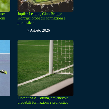
cao:
Jupiler League, Club Brugge
ioni
Kortrijk: probabili formazioni e
pronostico
7 Agosto 2026
Fiorentina A Coruna, amichevole:
probabili formazioni e pronostico