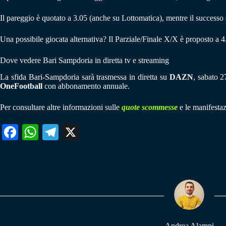
Il pareggio è quotato a 3.05 (anche su Lottomatica), mentre il successo d
Una possibile giocata alternativa? Il Parziale/Finale X/X è proposto a 
Dove vedere Bari Sampdoria in diretta tv e streaming
La sfida Bari-Sampdoria sarà trasmessa in diretta su
DAZN
, sabato 2
OneFootball
con abbonamento annuale.
Per consultare altre informazioni sulle
quote scommesse
e le manifestaz
Fa
W
Te
X
ce
ha
le
bo
ts
gr
ok
A
a
pp
m
Andrea Alampi