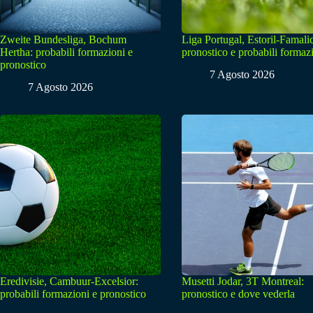
Zweite Bundesliga, Bochum
Liga Portugal, Estoril-Famali
Hertha: probabili formazioni e
pronostico e probabili formaz
pronostico
7 Agosto 2026
7 Agosto 2026
Eredivisie, Cambuur-Excelsior:
Musetti Jodar, 3T Montreal:
probabili formazioni e pronostico
pronostico e dove vederla