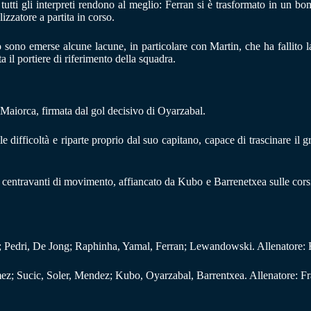
o tutti gli interpreti rendono al meglio: Ferran si è trasformato in un 
zatore a partita in corso.
sono emerse alcune lacune, in particolare con Martin, che ha fallito la
 il portiere di riferimento della squadra.
l Maiorca, firmata dal gol decisivo di Oyarzabal.
 difficoltà e riparte proprio dal suo capitano, capace di trascinare il
 da centravanti di movimento, affiancato da Kubo e Barrenetxea sulle co
; Pedri, De Jong; Raphinha, Yamal, Ferran; Lewandowski. Allenatore: F
z; Sucic, Soler, Mendez; Kubo, Oyarzabal, Barrentxea. Allenatore: Fr