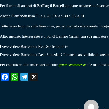
Per il team di analisti di BetFlag il Barcellona parte nettamente favorita
Anche PlanetWin fissa l’1 a 1.28, l’X a 5.30 e il 2 a 10.
Tutte basse le quote sulle linee over, per un mercato interessante bisogn
Altro mercato interessante è il gol di Lamine Yamal: una sua marcatura al
Dove vedere Barcellona Real Sociedad in tv
Dove vedere Barcellona-Real Sociedad? Il match sarà visibile in str
Per consultare altre informazioni sulle
quote scommesse
e le manifestaz
Fa
W
Te
X
ce
ha
le
bo
ts
gr
ok
A
a
pp
m