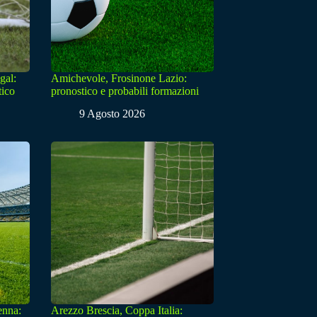
gal:
Amichevole, Frosinone Lazio:
tico
pronostico e probabili formazioni
9 Agosto 2026
enna:
Arezzo Brescia, Coppa Italia: