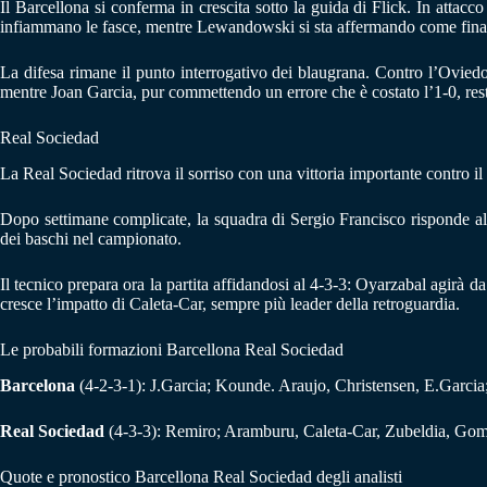
Il Barcellona si conferma in crescita sotto la guida di Flick. In attacc
infiammano le fasce, mentre Lewandowski si sta affermando come finaliz
La difesa rimane il punto interrogativo dei blaugrana. Contro l’Oviedo 
mentre Joan Garcia, pur commettendo un errore che è costato l’1-0, resta
Real Sociedad
La Real Sociedad ritrova il sorriso con una vittoria importante contro i
Dopo settimane complicate, la squadra di Sergio Francisco risponde alle
dei baschi nel campionato.
Il tecnico prepara ora la partita affidandosi al 4-3-3: Oyarzabal agirà
cresce l’impatto di Caleta-Car, sempre più leader della retroguardia.
Le probabili formazioni Barcellona Real Sociedad
Barcelona
(4-2-3-1): J.Garcia; Kounde. Araujo, Christensen, E.Garcia
Real Sociedad
(4-3-3): Remiro; Aramburu, Caleta-Car, Zubeldia, Gome
Quote e pronostico Barcellona Real Sociedad degli analisti