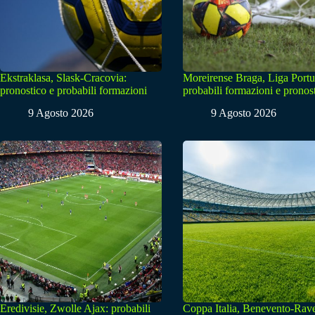
Ekstraklasa, Slask-Cracovia:
Moreirense Braga, Liga Portu
pronostico e probabili formazioni
probabili formazioni e pronos
9 Agosto 2026
9 Agosto 2026
Eredivisie, Zwolle Ajax: probabili
Coppa Italia, Benevento-Rav