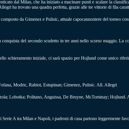
cato dal Milan, che ha iniziato a macinare punti e scalare la classifica
egri ha trovato una quadra perfetta, grazie alle tre vittorie di fila cara
o composto da Gimenez e Pulisic, attuale capocannoniere del torneo con 
a conquista del secondo scudetto in tre anni nello scorso maggio. La 
ello schieramento iniziale, ci sarà spazio per Hojlund come unico riferi
fana, Modric, Rabiot, Estupinan; Gimenez, Pulisic. All. Allegri
zola; Lobotka; Politano, Anguissa, De Bruyne, McTominay; Hojlund. A
di Serie A tra Milan e Napoli, i padroni di casa partono leggermente favor