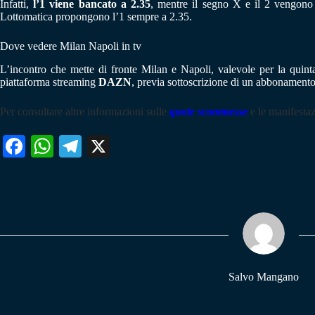
Infatti,
l’1 viene bancato a 2.35
, mentre il segno X e il 2 vengono 
Lottomatica propongono l’1 sempre a 2.35.
Dove vedere Milan Napoli in tv
L’incontro che mette di fronte Milan e Napoli, valevole per la quint
piattaforma streaming
DAZN
, previa sottoscrizione di un abbonamento
Per consultare altre informazioni sulle
quote scommesse
e le manifestaz
Fa
W
Te
X
ce
ha
le
bo
ts
gr
ok
A
a
pp
m
Salvo Mangano