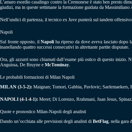
L’amaro esordio casalingo contro la Cremonese è stato ben presto dimenti
giudizi, ma in queste settimane la formazione guidata da Massimiliano All
Nell’undici di partenza, il tecnico ex Juve punterà sul tandem offensiv
Napoli
Sul fronte opposto, il
Napoli
ha ripreso da dove aveva lasciato dopo l
inanellando quattro successi consecutivi in altrettante partite disputate.
Ora, gli azzurri sono chiamati dall’esame più ostico di questo inizio. N
Anguissa, De Bruyne e
McTominay
.
Le probabili formazioni di Milan Napoli
MILAN (3-5-2):
Maignan; Tomori, Gabbia, Pavlovic; Saelemaekers, Fo
NAPOLI (4-1-4-1):
Meret; Di Lorenzo, Rrahmani, Juan Jesus, Spinaz
Quote e pronostico Milan-Napoli degli analisti
Dando un’occhiata alle previsioni degli analisti di
BetFlag
, nella gara 