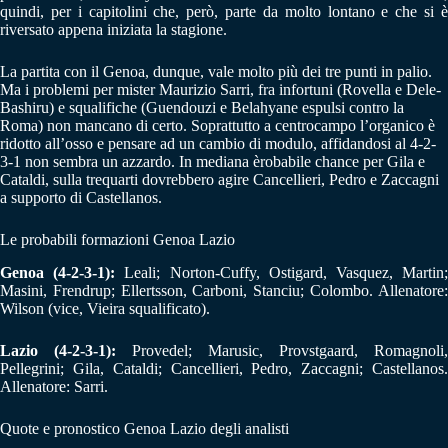
quindi, per i capitolini che, però, parte da molto lontano e che si è
riversato appena iniziata la stagione.
La partita con il Genoa, dunque, vale molto più dei tre punti in palio.
Ma i problemi per mister Maurizio Sarri, fra infortuni (Rovella e Dele-
Bashiru) e squalifiche (Guendouzi e Belahyane espulsi contro la
Roma) non mancano di certo. Soprattutto a centrocampo l’organico è
ridotto all’osso e pensare ad un cambio di modulo, affidandosi al 4-2-
3-1 non sembra un azzardo. In mediana èrobabile chance per Gila e
Cataldi, sulla trequarti dovrebbero agire Cancellieri, Pedro e Zaccagni
a supporto di Castellanos.
Le probabili formazioni Genoa Lazio
Genoa (4-2-3-1):
Leali; Norton-Cuffy, Ostigard, Vasquez, Martin
Masini, Frendrup; Ellertsson, Carboni, Stanciu; Colombo. Allenatore:
Wilson (vice, Vieira squalificato).
Lazio (4-2-3-1):
Provedel; Marusic, Provstgaard, Romagnoli,
Pellegrini; Gila, Cataldi; Cancellieri, Pedro, Zaccagni; Castellanos.
Allenatore: Sarri.
Quote e pronostico Genoa Lazio degli analisti