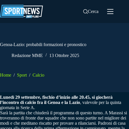
Salta
al
Cerca
contenuto
Genoa-Lazio: probabili formazioni e pronostico
Redazione MME
13 Ottobre 2025
Home
/
Sport
/
Calcio
Lunedì 29 settembre, fischio d’inizio alle 20.45, si giocherà
l’incontro di calcio fra il Genoa e la Lazio
, valevole per la quinta
giornata in Serie A.
Sarà la partita che chiuderà il programma di questo turno. A Marassi si
troveranno di fronte due squadre che non sono partite nel migliore dei
modi e che meditano riscatto per provare a rilanciarsi. Padroni di casa
ancora alla ricerca della prima affermazione in campionato, mentre la