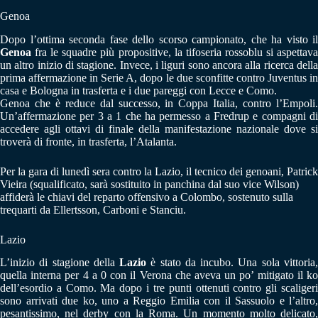
Genoa
Dopo l’ottima seconda fase dello scorso campionato, che ha visto il
Genoa
fra le squadre più propositive, la tifoseria rossoblu si aspettava
un altro inizio di stagione. Invece, i liguri sono ancora alla ricerca della
prima affermazione in Serie A, dopo le due sconfitte contro Juventus in
casa e Bologna in trasferta e i due pareggi con Lecce e Como.
Genoa che è reduce dal successo, in Coppa Italia, contro l’Empoli.
Un’affermazione per 3 a 1 che ha permesso a Fredrup e compagni di
accedere agli ottavi di finale della manifestazione nazionale dove si
troverà di fronte, in trasferta, l’Atalanta.
Per la gara di lunedì sera contro la Lazio, il tecnico dei genoani, Patrick
Vieira (squalificato, sarà sostituito in panchina dal suo vice Wilson)
affiderà le chiavi del reparto offensivo a Colombo, sostenuto sulla
trequarti da Ellertsson, Carboni e Stanciu.
Lazio
L’inizio di stagione della
Lazio
è stato da incubo. Una sola vittoria
quella interna per 4 a 0 con il Verona che aveva un po’ mitigato il ko
dell’esordio a Como. Ma dopo i tre punti ottenuti contro gli scaligeri
sono arrivati due ko, uno a Reggio Emilia con il Sassuolo e l’altro,
pesantissimo, nel derby con la Roma. Un momento molto delicato,