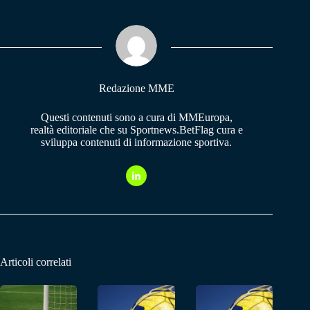
bo
ts
gr
ok
A
a
pp
m
Redazione MME
Questi contenuti sono a cura di MMEuropa,
realtà editoriale che su Sportnews.BetFlag cura e
sviluppa contenuti di informazione sportiva.
Articoli correlati