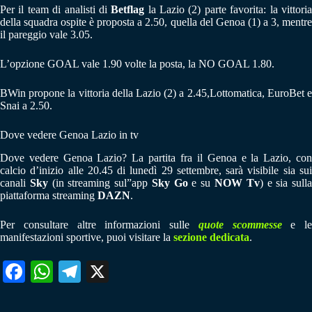
Per il team di analisti di
Betflag
la Lazio (2) parte favorita: la vittori
della squadra ospite è proposta a 2.50, quella del Genoa (1) a 3, mentre
il pareggio vale 3.05.
L’opzione GOAL vale 1.90 volte la posta, la NO GOAL 1.80.
BWin propone la vittoria della Lazio (2) a 2.45,Lottomatica, EuroBet e
Snai a 2.50.
Dove vedere Genoa Lazio in tv
Dove vedere Genoa Lazio? La partita fra il Genoa e la Lazio, con
calcio d’inizio alle 20.45 di lunedì 29 settembre, sarà visibile sia sui
canali
Sky
(in streaming sul”app
Sky Go
e su
NOW Tv
) e sia sull
piattaforma streaming
DAZN
.
Per consultare altre informazioni sulle
quote scommesse
e le
manifestazioni sportive, puoi visitare la
sezione dedicata
.
Fa
W
Te
X
ce
ha
le