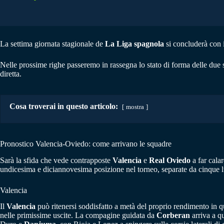
La settima giornata stagionale de
La Liga spagnola
si concluderà con i
Nelle prossime righe passeremo in rassegna lo stato di forma delle due 
diretta.
Cosa troverai in questo articolo:
mostra
Pronostico Valencia-Oviedo: come arrivano le squadre
Sarà la sfida che vede contrapposte
Valencia
e
Real Oviedo
a far cala
undicesima e diciannovesima posizione nel torneo, separate da cinque lu
Valencia
Il
Valencia
può ritenersi soddisfatto a metà del proprio rendimento in que
nelle primissime uscite. La compagine guidata da
Corberan
arriva a qu