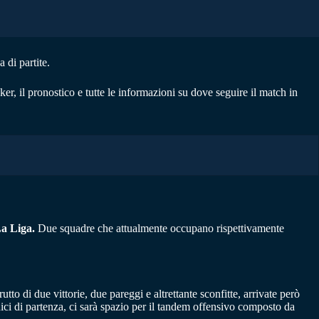
 di partite.
er, il pronostico e tutte le informazioni su dove seguire il match in
a Liga.
Due squadre che attualmente occupano rispettivamente
to di due vittorie, due pareggi e altrettante sconfitte, arrivate però
dici di partenza, ci sarà spazio per il tandem offensivo composto da