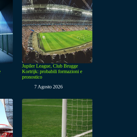
Jupiler League, Club Brugge
e
Kortrijk: probabili formazioni e
pronostico
7 Agosto 2026