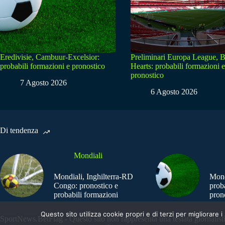
Eredivisie, Cambuur-Excelsior:
Preliminari Europa League, B
probabili formazioni e pronostico
Hearts: probabili formazioni e
pronostico
7 Agosto 2026
6 Agosto 2026
Di tendenza
Mondiali
Mondiali, Inghilterra-RD
Mond
Congo: pronostico e
prob
probabili formazioni
pron
Questo sito utilizza cookie propri e di terzi per migliorar
SportNews.BetFlag - Questo sito non rappresenta una testata giornalist