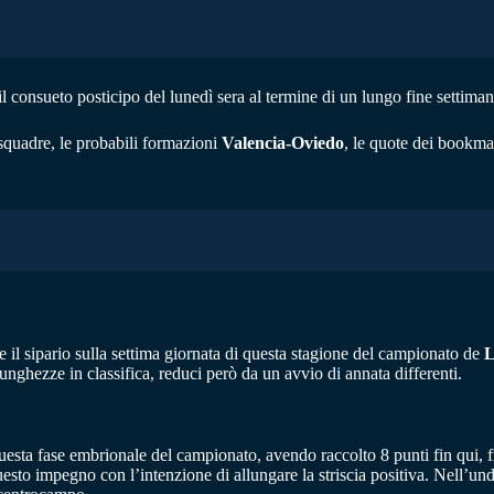
l consueto posticipo del lunedì sera al termine di un lungo fine settimana
squadre, le probabili formazioni
Valencia-Oviedo
, le quote dei bookmak
re il sipario sulla settima giornata di questa stagione del campionato de
L
nghezze in classifica, reduci però da un avvio di annata differenti.
sta fase embrionale del campionato, avendo raccolto 8 punti fin qui, frut
esto impegno con l’intenzione di allungare la striscia positiva. Nell’un