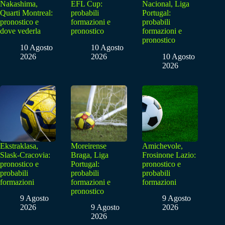
Nakashima,
EFL Cup:
Nacional, Liga
Quarti Montreal:
probabili
Portugal:
pronostico e
formazioni e
probabili
dove vederla
pronostico
formazioni e
pronostico
10 Agosto
10 Agosto
2026
2026
10 Agosto
2026
Ekstraklasa,
Moreirense
Amichevole,
Slask-Cracovia:
Braga, Liga
Frosinone Lazio:
pronostico e
Portugal:
pronostico e
probabili
probabili
probabili
formazioni
formazioni e
formazioni
pronostico
9 Agosto
9 Agosto
2026
9 Agosto
2026
2026