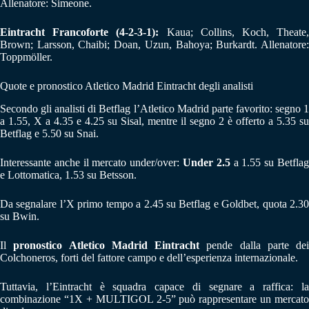
Allenatore: Simeone.
Eintracht Francoforte (4-2-3-1):
Kaua; Collins, Koch, Theate
Brown; Larsson, Chaibi; Doan, Uzun, Bahoya; Burkardt. Allenatore:
Toppmöller.
Quote e pronostico Atletico Madrid Eintracht degli analisti
Secondo gli analisti di Betflag l’Atletico Madrid parte favorito: segno 1
a 1.55, X a 4.35 e 4.25 su Sisal, mentre il segno 2 è offerto a 5.35 su
Betflag e 5.50 su Snai.
Interessante anche il mercato under/over:
Under 2.5
a 1.55 su Betfla
e Lottomatica, 1.53 su Betsson.
Da segnalare l’X primo tempo a 2.45 su Betflag e Goldbet, quota 2.30
su Bwin.
Il
pronostico Atletico Madrid Eintracht
pende dalla parte dei
Colchoneros, forti del fattore campo e dell’esperienza internazionale.
Tuttavia, l’Eintracht è squadra capace di segnare a raffica: la
combinazione “1X + MULTIGOL 2-5” può rappresentare un mercato