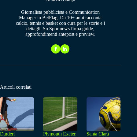
Giornalista pubblicista e Communication
Manager in BetFlag. Da 10+ anni racconta
calcio, tennis e basket con cura per le storie e i
dettagli. Su Sportnews firma guide,
approfondimenti antepost e preview.
Articoli correlati
Darderi
Plymouth Exeter,
Santa Clara