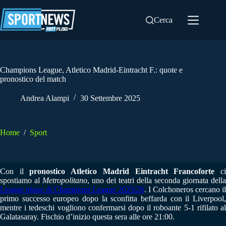
Salta
al
Cerca
contenuto
Champions League, Atletico Madrid-Eintracht F.: quote e
pronostico del match
Andrea Alampi
30 Settembre 2025
Home
/
Sport
Con il
pronostico Atletico Madrid Eintracht Francoforte
c
spostiamo al
Metropolitano
, uno dei teatri della seconda giornata della
League phase di Champions League 2025/26
. I Colchoneros cercano il
primo successo europeo dopo la sconfitta beffarda con il Liverpool,
mentre i tedeschi vogliono confermarsi dopo il roboante 5-1 rifilato al
Galatasaray. Fischio d’inizio questa sera alle ore 21:00.