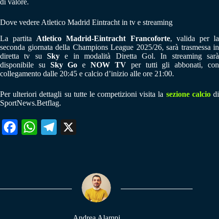
di valore.
Dove vedere Atletico Madrid Eintracht in tv e streaming
La partita
Atletico Madrid-Eintracht Francoforte
, valida per l
seconda giornata della Champions League 2025/26, sarà trasmessa in
diretta tv su
Sky
e in modalità Diretta Gol. In streaming sar
disponibile su
Sky Go
e
NOW TV
per tutti gli abbonati, co
collegamento dalle 20:45 e calcio d’inizio alle ore 21:00.
Per ulteriori dettagli su tutte le competizioni visita la
sezione calcio
d
SportNews.Betflag.
Fa
W
Te
X
ce
ha
le
bo
ts
gr
ok
A
a
pp
m
Andrea Alampi