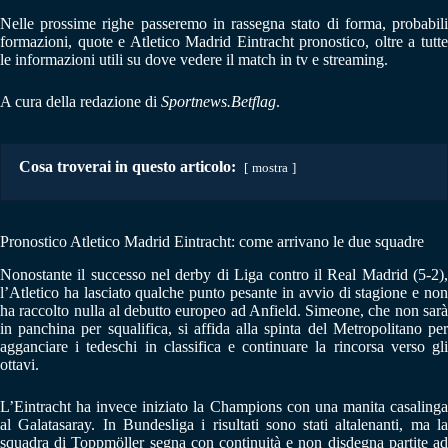
Nelle prossime righe passeremo in rassegna stato di forma, probabili
formazioni, quote e Atletico Madrid Eintracht pronostico, oltre a tutte
le informazioni utili su dove vedere il match in tv e streaming.
A cura della redazione di
Sportnews.Betflag
.
Cosa troverai in questo articolo:
mostra
Pronostico Atletico Madrid Eintracht: come arrivano le due squadre
Nonostante il successo nel derby di Liga contro il Real Madrid (5-2),
l’Atletico ha lasciato qualche punto pesante in avvio di stagione e non
ha raccolto nulla al debutto europeo ad Anfield. Simeone, che non sarà
in panchina per squalifica, si affida alla spinta del Metropolitano per
agganciare i tedeschi in classifica e continuare la rincorsa verso gli
ottavi.
L’Eintracht ha invece iniziato la Champions con una manita casalinga
al Galatasaray. In Bundesliga i risultati sono stati altalenanti, ma la
squadra di Toppmöller segna con continuità e non disdegna partite ad