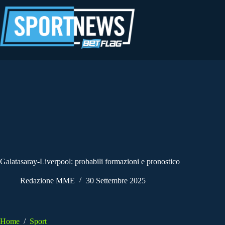
Salta
al
contenuto
Galatasaray-Liverpool: probabili formazioni e pronostico
Redazione MME
30 Settembre 2025
Home
/
Sport