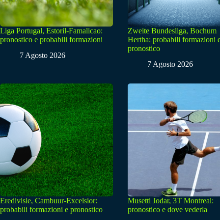
Liga Portugal, Estoril-Famalicao:
Zweite Bundesliga, Bochum
pronostico e probabili formazioni
Hertha: probabili formazioni 
pronostico
7 Agosto 2026
7 Agosto 2026
Eredivisie, Cambuur-Excelsior:
Musetti Jodar, 3T Montreal:
probabili formazioni e pronostico
pronostico e dove vederla