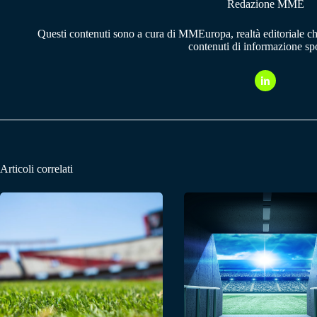
Redazione MME
Questi contenuti sono a cura di MMEuropa, realtà editoriale c
contenuti di informazione spo
Articoli correlati