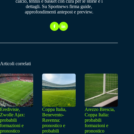
calcio, tennis e basket con cura per le storie e i
dettagli. Su Sportnews firma guide,
approfondimenti antepost e preview.
Articoli correlati
Eredivisie,
Coppa Italia,
Arezzo Brescia,
Zwolle Ajax:
Benevento-
Coppa Italia:
probabili
Ravenna:
probabili
formazioni e
pronostico e
formazioni e
pronostico
probabili
pronostico