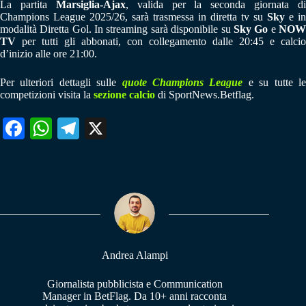
La partita
Marsiglia-Ajax
, valida per la seconda giornata di
Champions League 2025/26, sarà trasmessa in diretta tv su
Sky
e in
modalità Diretta Gol. In streaming sarà disponibile su
Sky Go
e
NO
TV
per tutti gli abbonati, con collegamento dalle 20:45 e calcio
d’inizio alle ore 21:00.
Per ulteriori dettagli sulle
quote Champions League
e su tutte l
competizioni visita la
sezione calcio
di SportNews.Betflag.
Fa
W
Te
X
ce
ha
le
bo
ts
gr
ok
A
a
pp
m
Andrea Alampi
Giornalista pubblicista e Communication
Manager in BetFlag. Da 10+ anni racconta