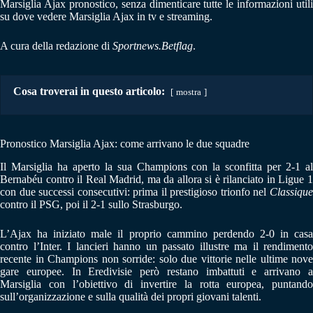
Marsiglia Ajax pronostico, senza dimenticare tutte le informazioni utili
su dove vedere Marsiglia Ajax in tv e streaming.
A cura della redazione di
Sportnews.Betflag
.
Cosa troverai in questo articolo:
mostra
Pronostico Marsiglia Ajax: come arrivano le due squadre
Il Marsiglia ha aperto la sua Champions con la sconfitta per 2-1 al
Bernabéu contro il Real Madrid, ma da allora si è rilanciato in Ligue 1
con due successi consecutivi: prima il prestigioso trionfo nel
Classique
contro il PSG, poi il 2-1 sullo Strasburgo.
L’Ajax ha iniziato male il proprio cammino perdendo 2-0 in casa
contro l’Inter. I lancieri hanno un passato illustre ma il rendimento
recente in Champions non sorride: solo due vittorie nelle ultime nove
gare europee. In Eredivisie però restano imbattuti e arrivano a
Marsiglia con l’obiettivo di invertire la rotta europea, puntando
sull’organizzazione e sulla qualità dei propri giovani talenti.