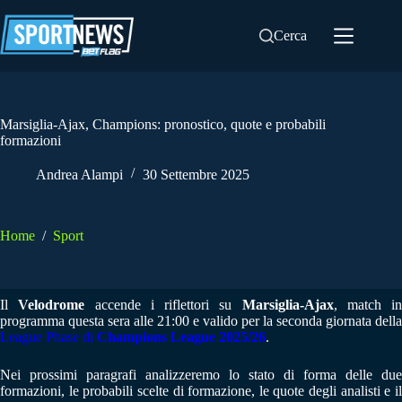
Salta
al
Cerca
contenuto
Marsiglia-Ajax, Champions: pronostico, quote e probabili
formazioni
Andrea Alampi
30 Settembre 2025
Home
/
Sport
Il
Velodrome
accende i riflettori su
Marsiglia-Ajax
, match in
programma questa sera alle 21:00 e valido per la seconda giornata della
League Phase di
Champions League 2025/26
.
Nei prossimi paragrafi analizzeremo lo stato di forma delle due
formazioni, le probabili scelte di formazione, le quote degli analisti e il