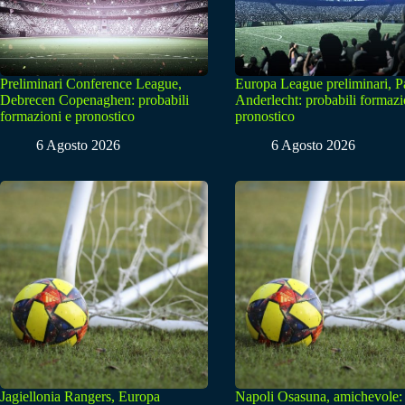
Preliminari Conference League,
Europa League preliminari, 
Debrecen Copenaghen: probabili
Anderlecht: probabili formazi
formazioni e pronostico
pronostico
6 Agosto 2026
6 Agosto 2026
Jagiellonia Rangers, Europa
Napoli Osasuna, amichevole: