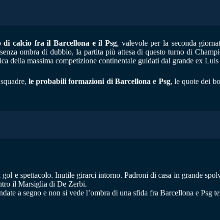
 di calcio fra il Barcellona e il Psg
, valevole per la seconda gior
enza ombra di dubbio, la partita più attesa di questo turno di Champi
arica della massima competizione continentale guidati dal grande ex Luis
e squadre,
le probabili formazioni di Barcellona e Psg
, le quote dei b
ol e spettacolo. Inutile girarci intorno. Padroni di casa in grande spolv
tro il Marsiglia di De Zerbi.
ndate a segno e non si vede l’ombra di una sfida fra Barcellona e Psg te