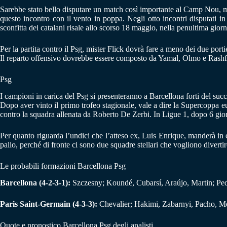
Sarebbe stato bello disputare un match così importante al Camp Nou, ma
questo incontro con il vento in poppa. Negli otto incontri disputati i
sconfitta dei catalani risale allo scorso 18 maggio, nella penultima giorn
Per la partita contro il Psg, mister Flick dovrà fare a meno dei due port
Il reparto offensivo dovrebbe essere composto da Yamal, Olmo e Rashf
Psg
I campioni in carica del Psg si presenteranno a Barcellona forti del succ
Dopo aver vinto il primo trofeo stagionale, vale a dire la Supercoppa eur
contro la squadra allenata da Roberto De Zerbi. In Ligue 1, dopo 6 giorn
Per quanto riguarda l’undici che l’atteso ex, Luis Enrique, manderà in c
palio, perché di fronte ci sono due squadre stellari che vogliono diverti
Le probabili formazioni Barcellona Psg
Barcellona (4-2-3-1):
Szczesny; Koundé, Cubarsí, Araújo, Martin; Ped
Paris Saint-Germain (4-3-3):
Chevalier; Hakimi, Zabarnyi, Pacho, Me
Quote e pronostico Barcellona Psg degli analisti