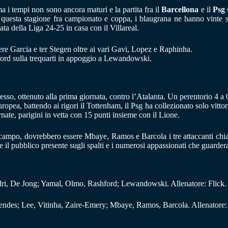
 i tempi non sono ancora maturi e la partita fra il
Barcellona
e il
Psg
n questa stagione fra campionato e coppa, i blaugrana ne hanno vinte s
ata della Liga 24-25 in casa con il Villareal.
iere Garcia e ter Stegen oltre ai vari Gavi, Lopez e Raphinha.
ord sulla trequarti in appoggio a Lewandowski.
esso, ottenuto alla prima giornata, contro l’Atalanta. Un perentorio 4 a 
opea, battendo ai rigori il Tottenham, il Psg ha collezionato solo vittor
ate, parigini in vetta con 15 punti insieme con il Lione.
ampo, dovrebbero essere Mbaye, Ramos e Barcola i tre attaccanti chiamati
re il pubblico presente sugli spalti e i numerosi appassionati che guarder
ri, De Jong; Yamal, Olmo, Rashford; Lewandowski. Allenatore: Flick.
ndes; Lee, Vitinha, Zaire-Emery; Mbaye, Ramos, Barcola. Allenatore: