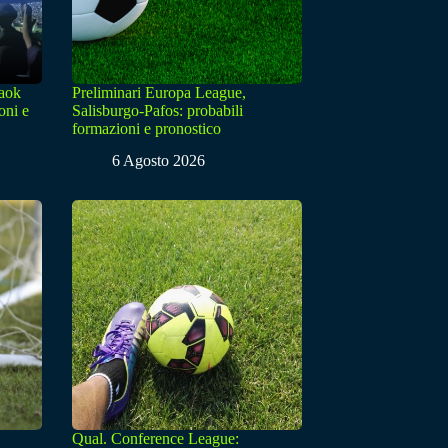
Paok
Preliminari Europa League,
oni e
Salisburgo-Pafos: probabili
formazioni e pronostico
6 Agosto 2026
Qual. Conference League: