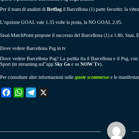
Per il team di analisti di
Betflag
il Barcellona (1) parte favorito: la vitt
L’opzione GOAL vale 1.35 volte la posta, la NO GOAL 2.95.
Sisal-MatchPoint propone il successo del Barcellona (1) a 1.80, Snai,
Dove vedere Barcellona Psg in tv
Dove vedere Barcellona Psg? La partita fra il Barcellona e il Psg, con c
Sport (in streaming sul”app
Sky Go
e su
NOW Tv
).
Per consultare altre informazioni sulle
quote scommesse
e le manifestaz
Fa
W
Te
X
ce
ha
le
bo
ts
gr
ok
A
a
pp
m