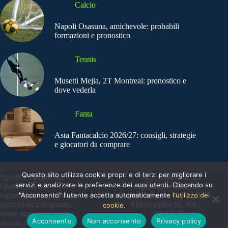
Calcio
Napoli Osasuna, amichevole: probabili
formazioni e pronostico
Tennis
Musetti Mejia, 2T Montreal: pronostico e
dove vederla
Fanta
Asta Fantacalcio 2026/27: consigli, strategie
e giocatori da comprare
Questo sito utilizza cookie propri e di terzi per migliorare i
SportNews.BetFlag -
Copyright © 2025
servizi e analizzare le preferenze dei suoi utenti. Cliccando su
Questo sito non
SportNews BetFlag
"Acconsento" l'utente accetta automaticamente
l'utilizzo dei
rappresenta una testata
Sede Legale: Via degli
giornalistica in quanto
Aldobrandeschi, 300 |
cookie.
viene aggiornato senza
00163 | Roma
Acconsento
Non acconsento
Privacy policy
alcuna periodicità