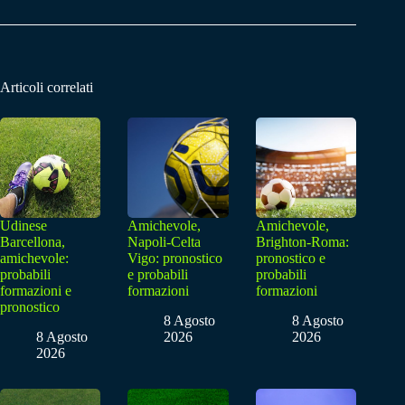
Articoli correlati
Udinese
Amichevole,
Amichevole,
Barcellona,
Napoli-Celta
Brighton-Roma:
amichevole:
Vigo: pronostico
pronostico e
probabili
e probabili
probabili
formazioni e
formazioni
formazioni
pronostico
8 Agosto
8 Agosto
8 Agosto
2026
2026
2026