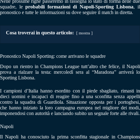
Nelle prossime righe passeremo in rassegna lo stato di forma delle due
squadre, le
probabili formazioni di Napoli-Sporting Lisbona
, i
pronostico e tutte le informazioni su dove seguire il match in diretta.
Cosa troverai in questo articolo:
mostra
Pronostico Napoli Sporting: come arrivano le squadre
Dopo un rientro in Champions League tutt’altro che felice, il Napoli
prova a rialzare la testa: mercoledì sera al “Maradona” arriverà lo
Sporting Lisbona.
I campioni d’Italia hanno esordito con il piede sbagliato, rimasti in
dieci uomini e incapaci di reagire fino a una sconfitta senza appelli
contro la squadra di Guardiola. Situazione opposta per i portoghesi,
che hanno iniziato la loro campagna europea nel migliore dei modi,
imponendosi con autorità e lanciando subito un segnale forte alle rivali.
Napoli
Il Napoli ha conosciuto la prima sconfitta stagionale in Champions