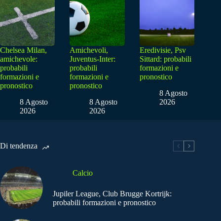
Chelsea Milan,
Amichevoli,
Eredivisie, Psv
amichevole:
Juventus-Inter:
Sittard: probabili
probabili
probabili
formazioni e
formazioni e
formazioni e
pronostico
pronostico
pronostico
8 Agosto
8 Agosto
8 Agosto
2026
2026
2026
Di tendenza
Calcio
Jupiler League, Club Brugge Kortrijk:
probabili formazioni e pronostico