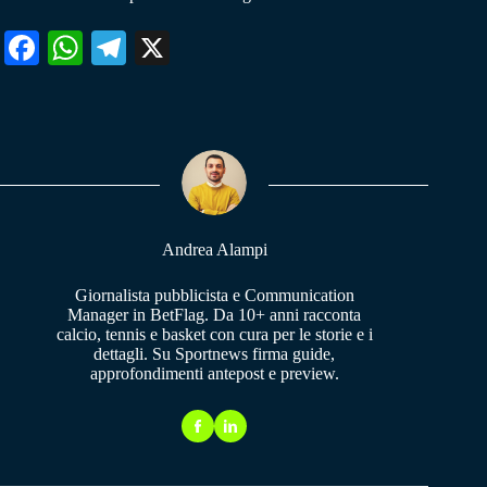
Fa
W
Te
X
ce
ha
le
bo
ts
gr
ok
A
a
pp
m
Andrea Alampi
Giornalista pubblicista e Communication
Manager in BetFlag. Da 10+ anni racconta
calcio, tennis e basket con cura per le storie e i
dettagli. Su Sportnews firma guide,
approfondimenti antepost e preview.