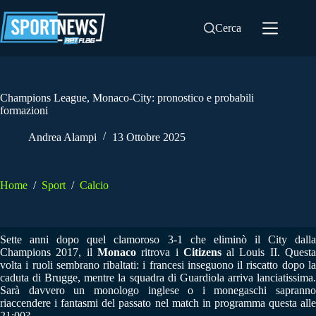
Salta
al
Cerca
contenuto
Champions League, Monaco-City: pronostico e probabili
formazioni
Andrea Alampi
13 Ottobre 2025
Home
/
Sport
/
Calcio
Sette anni dopo quel clamoroso 3-1 che eliminò il City dalla
Champions 2017, il
Monaco
ritrova i
Citizens
al Louis II. Quest
volta i ruoli sembrano ribaltati: i francesi inseguono il riscatto dopo la
caduta di Brugge, mentre la squadra di Guardiola arriva lanciatissima.
Sarà davvero un monologo inglese o i monegaschi sapranno
riaccendere i fantasmi del passato nel match in programma questa alle
21:00?