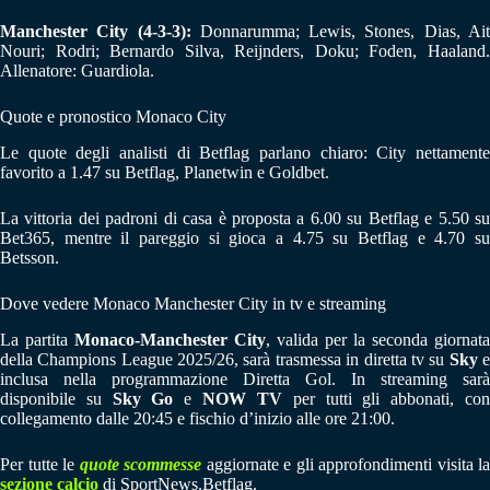
Manchester City (4-3-3):
Donnarumma; Lewis, Stones, Dias, Ai
Nouri; Rodri; Bernardo Silva, Reijnders, Doku; Foden, Haaland.
Allenatore: Guardiola.
Quote e pronostico Monaco City
Le quote degli analisti di Betflag parlano chiaro: City nettamente
favorito a 1.47 su Betflag, Planetwin e Goldbet.
La vittoria dei padroni di casa è proposta a 6.00 su Betflag e 5.50 su
Bet365, mentre il pareggio si gioca a 4.75 su Betflag e 4.70 su
Betsson.
Dove vedere Monaco Manchester City in tv e streaming
La partita
Monaco-Manchester City
, valida per la seconda giornata
della Champions League 2025/26, sarà trasmessa in diretta tv su
Sky
inclusa nella programmazione Diretta Gol. In streaming sarà
disponibile su
Sky Go
e
NOW TV
per tutti gli abbonati, co
collegamento dalle 20:45 e fischio d’inizio alle ore 21:00.
Per tutte le
quote scommesse
aggiornate e gli approfondimenti visita la
sezione calcio
di SportNews.Betflag.