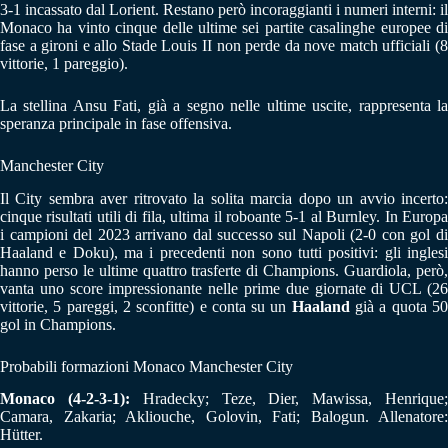
3-1 incassato dal Lorient. Restano però incoraggianti i numeri interni: il
Monaco ha vinto cinque delle ultime sei partite casalinghe europee di
fase a gironi e allo Stade Louis II non perde da nove match ufficiali (8
vittorie, 1 pareggio).
La stellina Ansu Fati, già a segno nelle ultime uscite, rappresenta la
speranza principale in fase offensiva.
Manchester City
Il City sembra aver ritrovato la solita marcia dopo un avvio incerto:
cinque risultati utili di fila, ultima il roboante 5-1 al Burnley. In Europa
i campioni del 2023 arrivano dal successo sul Napoli (2-0 con gol di
Haaland e Doku), ma i precedenti non sono tutti positivi: gli inglesi
hanno perso le ultime quattro trasferte di Champions. Guardiola, però,
vanta uno score impressionante nelle prime due giornate di UCL (26
vittorie, 5 pareggi, 2 sconfitte) e conta su un
Haaland
già a quota 5
gol in Champions.
Probabili formazioni Monaco Manchester City
Monaco (4-2-3-1):
Hradecky; Teze, Dier, Mawissa, Henrique
Camara, Zakaria; Akliouche, Golovin, Fati; Balogun. Allenatore:
Hütter.