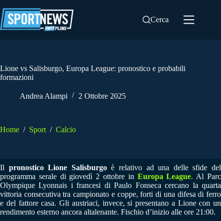
Salta
al
Cerca
contenuto
Lione vs Salisburgo, Europa League: pronostico e probabili
formazioni
Andrea Alampi
2 Ottobre 2025
Home
/
Sport
/
Calcio
Il
pronostico Lione Salisburgo
è relativo ad una delle sfide de
programma serale di giovedì 2 ottobre in
Europa League
. Al Par
Olympique Lyonnais i francesi di Paulo Fonseca cercano la quarta
vittoria consecutiva tra campionato e coppe, forti di una difesa di ferro
e del fattore casa. Gli austriaci, invece, si presentano a Lione con un
rendimento esterno ancora altalenante. Fischio d’inizio alle ore 21:00.