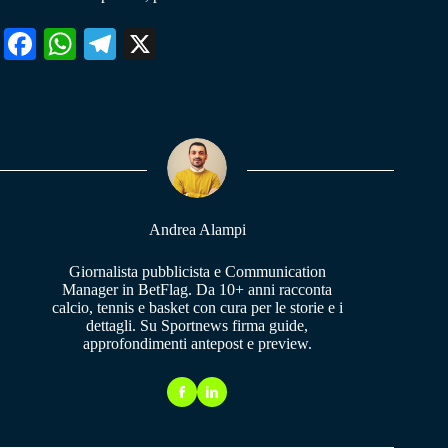
Fa
W
Te
X
ce
ha
le
bo
ts
gr
ok
A
a
pp
m
Andrea Alampi
Giornalista pubblicista e Communication
Manager in BetFlag. Da 10+ anni racconta
calcio, tennis e basket con cura per le storie e i
dettagli. Su Sportnews firma guide,
approfondimenti antepost e preview.