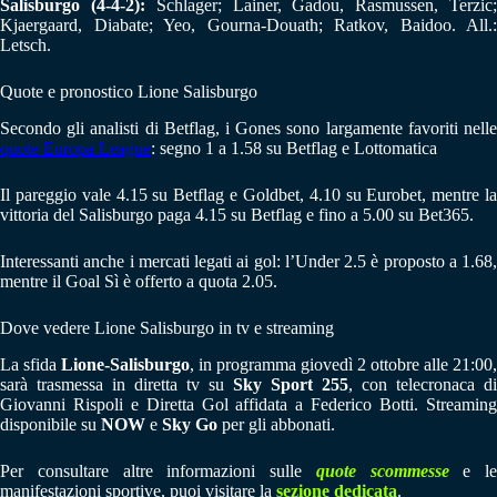
Salisburgo (4-4-2):
Schlager; Lainer, Gadou, Rasmussen, Terzic
Kjaergaard, Diabate; Yeo, Gourna-Douath; Ratkov, Baidoo. All.:
Letsch.
Quote e pronostico Lione Salisburgo
Secondo gli analisti di Betflag, i Gones sono largamente favoriti nelle
quote Europa League
: segno 1 a 1.58 su Betflag e Lottomatica
Il pareggio vale 4.15 su Betflag e Goldbet, 4.10 su Eurobet, mentre la
vittoria del Salisburgo paga 4.15 su Betflag e fino a 5.00 su Bet365.
Interessanti anche i mercati legati ai gol: l’Under 2.5 è proposto a 1.68,
mentre il Goal Sì è offerto a quota 2.05.
Dove vedere Lione Salisburgo in tv e streaming
La sfida
Lione-Salisburgo
, in programma giovedì 2 ottobre alle 21:00,
sarà trasmessa in diretta tv su
Sky Sport 255
, con telecronaca di
Giovanni Rispoli e Diretta Gol affidata a Federico Botti. Streaming
disponibile su
NOW
e
Sky Go
per gli abbonati.
Per consultare altre informazioni sulle
quote scommesse
e le
manifestazioni sportive, puoi visitare la
sezione dedicata
.