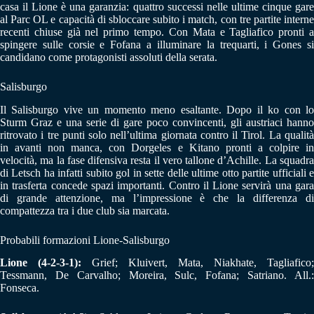
casa il Lione è una garanzia: quattro successi nelle ultime cinque gare
al Parc OL e capacità di sbloccare subito i match, con tre partite interne
recenti chiuse già nel primo tempo. Con Mata e Tagliafico pronti a
spingere sulle corsie e Fofana a illuminare la trequarti, i Gones si
candidano come protagonisti assoluti della serata.
Salisburgo
Il Salisburgo vive un momento meno esaltante. Dopo il ko con lo
Sturm Graz e una serie di gare poco convincenti, gli austriaci hanno
ritrovato i tre punti solo nell’ultima giornata contro il Tirol. La qualità
in avanti non manca, con Dorgeles e Kitano pronti a colpire in
velocità, ma la fase difensiva resta il vero tallone d’Achille. La squadra
di Letsch ha infatti subito gol in sette delle ultime otto partite ufficiali e
in trasferta concede spazi importanti. Contro il Lione servirà una gara
di grande attenzione, ma l’impressione è che la differenza di
compattezza tra i due club sia marcata.
Probabili formazioni Lione-Salisburgo
Lione (4-2-3-1):
Grief; Kluivert, Mata, Niakhate, Tagliafico;
Tessmann, De Carvalho; Moreira, Sulc, Fofana; Satriano. All.:
Fonseca.