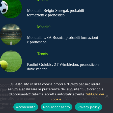
Mondiali, Belgio-Senegal: probabili
formazioni e pronostico
Mondiali
Mondiali, USA Bosnia: probabili formazioni
e pronostico
Tennis
Paolini Golubic, 2T Wimbledon: pronostico e
dove vederla
Questo sito utilizza cookie propri e di terzi per migliorare i
SportNews.BetFlag -
Copyright © 2025
servizi e analizzare le preferenze dei suoi utenti. Cliccando su
Questo sito non
SportNews BetFlag
"Acconsento" l'utente accetta automaticamente
l'utilizzo dei
rappresenta una testata
Sede Legale: Via degli
giornalistica in quanto
Aldobrandeschi, 300 |
cookie.
viene aggiornato senza
00163 | Roma
Acconsento
Non acconsento
Privacy policy
alcuna periodicità