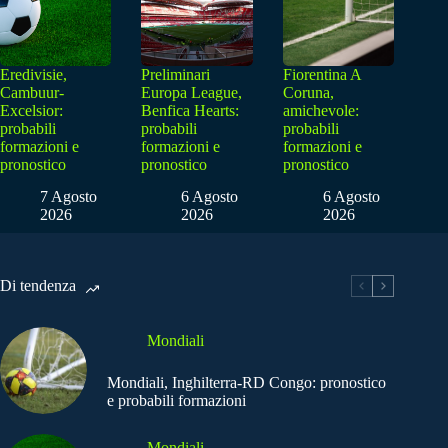
Eredivisie,
Preliminari
Fiorentina A
Cambuur-
Europa League,
Coruna,
Excelsior:
Benfica Hearts:
amichevole:
probabili
probabili
probabili
formazioni e
formazioni e
formazioni e
pronostico
pronostico
pronostico
7 Agosto
6 Agosto
6 Agosto
2026
2026
2026
Di tendenza
Mondiali
Mondiali, Inghilterra-RD Congo: pronostico
e probabili formazioni
Mondiali