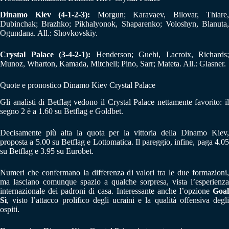
Dinamo Kiev (4-1-2-3):
Morgun; Karavaev, Bilovar, Thiare,
Dubinchak; Brazhko; Pikhalyonok, Shaparenko; Voloshyn, Blanuta,
Ogundana. All.: Shovkovskiy.
Crystal Palace (3-4-2-1):
Henderson; Guehi, Lacroix, Richards;
Munoz, Wharton, Kamada, Mitchell; Pino, Sarr; Mateta. All.: Glasner.
Quote e pronostico Dinamo Kiev Crystal Palace
Gli analisti di Betflag vedono il Crystal Palace nettamente favorito: il
segno 2 è a 1.60 su Betflag e Goldbet.
Decisamente più alta la quota per la vittoria della Dinamo Kiev,
proposta a 5.00 su Betflag e Lottomatica. Il pareggio, infine, paga 4.05
su Betflag e 3.95 su Eurobet.
Numeri che confermano la differenza di valori tra le due formazioni,
ma lasciano comunque spazio a qualche sorpresa, vista l’esperienza
internazionale dei padroni di casa. Interessante anche l’opzione
Goal
Sì
, visto l’attacco prolifico degli ucraini e la qualità offensiva degli
ospiti.