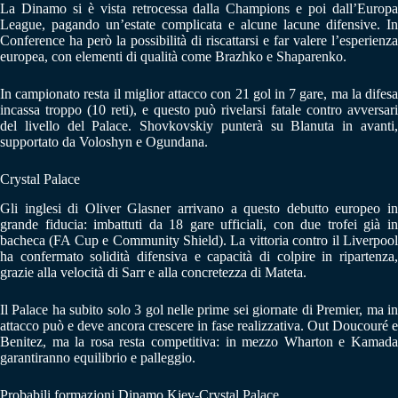
La Dinamo si è vista retrocessa dalla Champions e poi dall’Europa
League, pagando un’estate complicata e alcune lacune difensive. In
Conference ha però la possibilità di riscattarsi e far valere l’esperienza
europea, con elementi di qualità come Brazhko e Shaparenko.
In campionato resta il miglior attacco con 21 gol in 7 gare, ma la difesa
incassa troppo (10 reti), e questo può rivelarsi fatale contro avversari
del livello del Palace. Shovkovskiy punterà su Blanuta in avanti,
supportato da Voloshyn e Ogundana.
Crystal Palace
Gli inglesi di Oliver Glasner arrivano a questo debutto europeo in
grande fiducia: imbattuti da 18 gare ufficiali, con due trofei già in
bacheca (FA Cup e Community Shield). La vittoria contro il Liverpool
ha confermato solidità difensiva e capacità di colpire in ripartenza,
grazie alla velocità di Sarr e alla concretezza di Mateta.
Il Palace ha subito solo 3 gol nelle prime sei giornate di Premier, ma in
attacco può e deve ancora crescere in fase realizzativa. Out Doucouré e
Benitez, ma la rosa resta competitiva: in mezzo Wharton e Kamada
garantiranno equilibrio e palleggio.
Probabili formazioni Dinamo Kiev-Crystal Palace