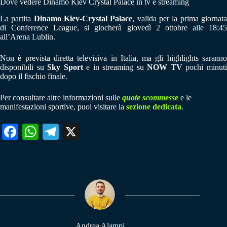
Dove vedere Dinamo Kiev Crystal Palace in tv e streaming
La partita
Dinamo Kiev-Crystal Palace
, valida per la prima giornat
di Conference League, si giocherà giovedì 2 ottobre alle 18:45
all’Arena Lublin.
Non è prevista diretta televisiva in Italia, ma gli highlights saranno
disponibili su
Sky Sport
e in streaming su
NOW TV
pochi minut
dopo il fischio finale.
Per consultare altre informazioni sulle
quote scommesse
e le
manifestazioni sportive, puoi visitare la
sezione dedicata
.
Fa
W
Te
X
ce
ha
le
bo
ts
gr
ok
A
a
pp
m
Andrea Alampi