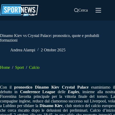
Salta
al
Cerca
contenuto
Dinamo Kiev vs Crystal Palace: pronostico, quote e probabili
formazioni
Andrea Alampi
2 Ottobre 2025
Home
/
Sport
/
Calcio
Con il
pronostico Dinamo Kiev Crystal Palace
esaminiamo il
debutto in
Conference League
delle
Eagles
, insieme alla nostra
Fiorentina favorita principale per la vittoria finale del torneo. La
compagine inglese, reduce dal clamoroso successo sul Liverpool, vola
a Lublino per sfidare la
Dinamo Kiev
, club storico del calcio europe
che cerca riscatto dopo le delusioni dei preliminari. Calcio d’inizio
giovedì 2 ottobre alle ore 18:45, in una sfida che promette intensità e