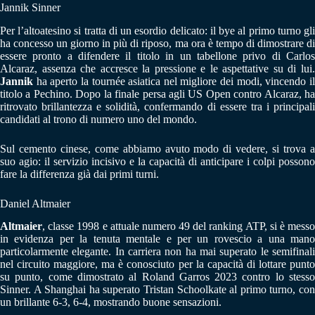
Jannik Sinner
Per l’altoatesino si tratta di un esordio delicato: il bye al primo turno gli
ha concesso un giorno in più di riposo, ma ora è tempo di dimostrare di
essere pronto a difendere il titolo in un tabellone privo di Carlos
Alcaraz, assenza che accresce la pressione e le aspettative su di lui.
Jannik
ha aperto la tournée asiatica nel migliore dei modi, vincendo i
titolo a Pechino. Dopo la finale persa agli US Open contro Alcaraz, ha
ritrovato brillantezza e solidità, confermando di essere tra i principali
candidati al trono di numero uno del mondo.
Sul cemento cinese, come abbiamo avuto modo di vedere, si trova a
suo agio: il servizio incisivo e la capacità di anticipare i colpi possono
fare la differenza già dai primi turni.
Daniel Altmaier
Altmaier
, classe 1998 e attuale numero 49 del ranking ATP, si è messo
in evidenza per la tenuta mentale e per un rovescio a una mano
particolarmente elegante. In carriera non ha mai superato le semifinali
nel circuito maggiore, ma è conosciuto per la capacità di lottare punto
su punto, come dimostrato al Roland Garros 2023 contro lo stesso
Sinner. A Shanghai ha superato Tristan Schoolkate al primo turno, con
un brillante 6-3, 6-4, mostrando buone sensazioni.