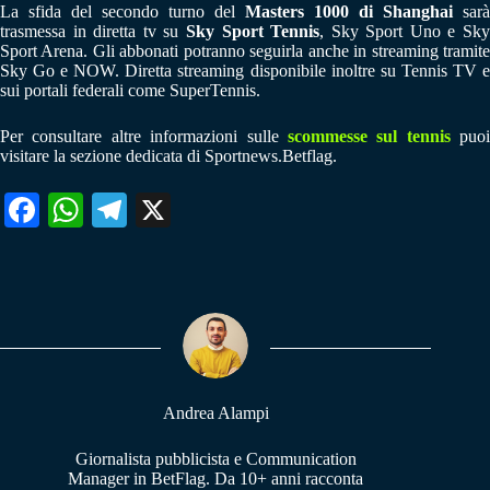
La sfida del secondo turno del
Masters 1000 di Shanghai
sarà
trasmessa in diretta tv su
Sky Sport Tennis
, Sky Sport Uno e Sk
Sport Arena. Gli abbonati potranno seguirla anche in streaming tramite
Sky Go e NOW. Diretta streaming disponibile inoltre su Tennis TV e
sui portali federali come SuperTennis.
Per consultare altre informazioni sulle
scommesse sul tennis
puoi
visitare la sezione dedicata di Sportnews.Betflag.
Fa
W
Te
X
ce
ha
le
bo
ts
gr
ok
A
a
pp
m
Andrea Alampi
Giornalista pubblicista e Communication
Manager in BetFlag. Da 10+ anni racconta