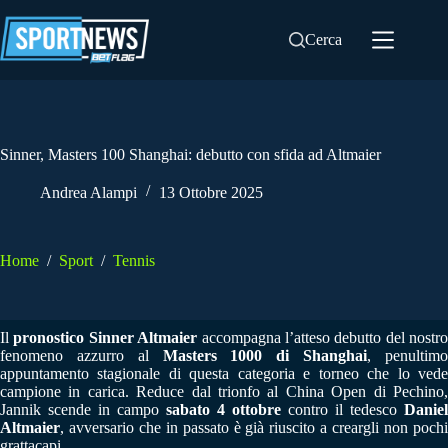
Salta
al
Cerca
contenuto
Sinner, Masters 100 Shanghai: debutto con sfida ad Altmaier
Andrea Alampi
13 Ottobre 2025
Home
/
Sport
/
Tennis
Il
pronostico Sinner Altmaier
accompagna l’atteso debutto del nostro
fenomeno azzurro al
Masters 1000 di Shanghai
, penultim
appuntamento stagionale di questa categoria e torneo che lo vede
campione in carica. Reduce dal trionfo al China Open di Pechino,
Jannik scende in campo
sabato 4 ottobre
contro il tedesco
Daniel
Altmaier
, avversario che in passato è già riuscito a creargli non pochi
grattacapi.