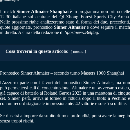
Il match
Sinner Altmaier Shanghai
è in programma non prima dell
12.30 italiane sul centrale del Qi Zhong Forest Sports City Arena.
Nelle prossime righe analizzeremo stato di forma dei due, precedenti,
quote aggiornate, pronostico
Sinner Altmaier
e dove seguire il matc
in diretta. A cura della redazione di
Sportnews.Betflag
.
Cosa troverai in questo articolo:
mostra
Pronostico Sinner Altmaier – secondo turno Masters 1000 Shanghai
L’azzurro parte con i favori del pronostico Sinner Altmaier, ma non
può permettersi cali di concentrazione. Altmaier è un avversario ostico,
già capace di batterlo al Roland Garros 2023 in una maratona di cinque
set. Sinner, però, arriva al torneo in fiducia dopo il titolo a Pechino e
con un record stagionale impressionante: 42 vittorie e sole 5 sconfitte.
Se riuscirà a imporre da subito ritmo e profondità, potrà avere la meglio
senza troppi rischi.