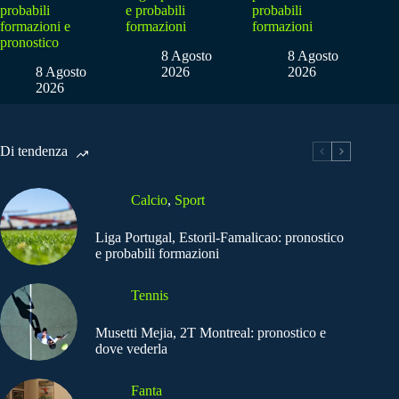
probabili
e probabili
probabili
formazioni e
formazioni
formazioni
pronostico
8 Agosto
8 Agosto
8 Agosto
2026
2026
2026
Di tendenza
Calcio
,
Sport
Liga Portugal, Estoril-Famalicao: pronostico
e probabili formazioni
Tennis
Musetti Mejia, 2T Montreal: pronostico e
dove vederla
Fanta