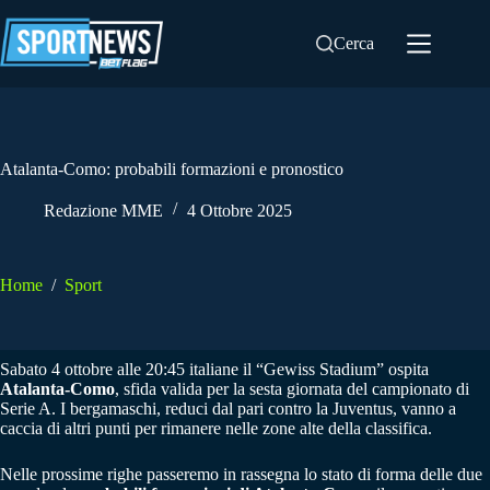
Salta
al
Cerca
contenuto
Atalanta-Como: probabili formazioni e pronostico
Redazione MME
4 Ottobre 2025
Home
/
Sport
Sabato 4 ottobre alle 20:45 italiane il “Gewiss Stadium” ospita
Atalanta-Como
, sfida valida per la sesta giornata del campionato di
Serie A. I bergamaschi, reduci dal pari contro la Juventus, vanno a
caccia di altri punti per rimanere nelle zone alte della classifica.
Nelle prossime righe passeremo in rassegna lo stato di forma delle due