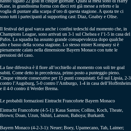
hanno siglato 22 goal in cinque giornate. Quasi la metà sono di Harry
Kane, in grandissima forma con dieci reti già messe a referto e la
voglia di puntare alla scarpa d’oro di questa stagione. A quota tre ci
sono tutti i partecipanti al supporting cast: Diaz, Gnabry e Olise.
Il festival del goal varca anche i confini tedeschi dal momento che, in
Champions League, sono arrivati un 3-1 sul Chelsea e l’1-5 in casa del
Pafos. La squadra ha assunto grande consapevolezza dopo qualche
alto e basso della scorsa stagione. Lo stesso mister Kompany si è
pienamente calato nella dimensione Bayern Monaco con tutte le
pressioni del caso.
La fase difensiva è il fiore all’occhiello al momento con soli tre goal
subiti. Come detto in precedenza, primo posto a punteggio pieno.
Cinque vittorie consecutive per 15 punti conquistati: 6-0 sul Lipsia, 2-3
contro l’Augsburg, 5-0 contro l’Amburgo, 1-4 in casa dell’Hoffenheim
e il 4-0 contro il Werder Brema.
Le probabili formazioni Eintracht Francoforte Bayern Monaco
Eintracht Francoforte (4-5-1): Kaua Santos; Collins, Koch, Theate,
Brown; Doan, Uzun, Skhiri, Larsson, Bahoya; Burkardt.
Bayern Monaco (4-2-3-1): Neuer; Boey, Upamecano, Tah, Laimer;