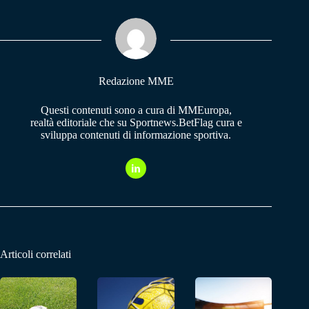
ok
A
a
pp
m
Redazione MME
Questi contenuti sono a cura di MMEuropa,
realtà editoriale che su Sportnews.BetFlag cura e
sviluppa contenuti di informazione sportiva.
Articoli correlati