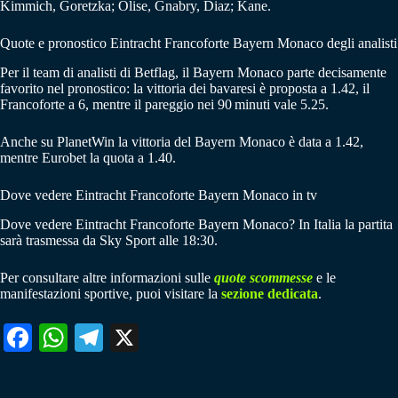
Kimmich, Goretzka; Olise, Gnabry, Diaz; Kane.
Quote e pronostico Eintracht Francoforte Bayern Monaco degli analisti
Per il team di analisti di Betflag, il Bayern Monaco parte decisamente
favorito nel pronostico: la vittoria dei bavaresi è proposta a 1.42, il
Francoforte a 6, mentre il pareggio nei 90 minuti vale 5.25.
Anche su PlanetWin la vittoria del Bayern Monaco è data a 1.42,
mentre Eurobet la quota a 1.40.
Dove vedere Eintracht Francoforte Bayern Monaco in tv
Dove vedere Eintracht Francoforte Bayern Monaco? In Italia la partita
sarà trasmessa da Sky Sport alle 18:30.
Per consultare altre informazioni sulle
quote scommesse
e le
manifestazioni sportive, puoi visitare la
sezione dedicata
.
Fa
W
Te
X
ce
ha
le
bo
ts
gr