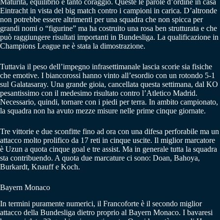
Maturità, equilibrio e tanto coraggio. Queste le parole d’ordine in casa
Eintracht in vista del big match contro i campioni in carica. D’altronde
non potrebbe essere altrimenti per una squadra che non spicca per
grandi nomi o “figurine” ma ha costruito una rosa ben strutturata e che
può raggiungere risultati importanti in Bundesliga. La qualificazione in
Champions League ne è stata la dimostrazione.
Tuttavia il peso dell’impegno infrasettimanale lascia scorie sia fisiche
che emotive. I biancorossi hanno vinto all’esordio con un rotondo 5-1
sul Galatasaray. Una grande gioia, cancellata questa settimana, dal KO
pesantissimo con il medesimo risultato contro l’Atletico Madrid.
Necessario, quindi, tornare con i piedi per terra. In ambito campionato,
la squadra non ha avuto mezze misure nelle prime cinque giornate.
Tre vittorie e due sconfitte fino ad ora con una difesa perforabile ma un
attacco molto prolifico da 17 reti in cinque uscite. Il miglior marcatore
è Uzun a quota cinque goal e tre assist. Ma in generale tutta la squadra
sta contribuendo. A quota due marcature ci sono: Doan, Bahoya,
Burkardt, Knauff e Koch.
Bayern Monaco
In termini puramente numerici, il Francoforte è il secondo miglior
attacco della Bundesliga dietro proprio al Bayern Monaco. I bavaresi