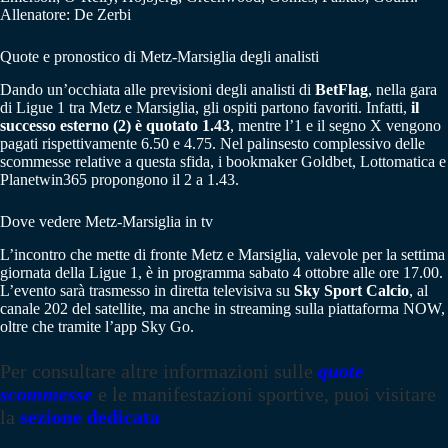
Allenatore: De Zerbi
Quote e pronostico di Metz-Marsiglia degli analisti
Dando un’occhiata alle previsioni degli analisti di
BetFlag
, nella gara
di Ligue 1 tra Metz e Marsiglia, gli ospiti partono favoriti. Infatti,
il
successo esterno (2) è quotato 1.43
, mentre l’1 e il segno X vengono
pagati rispettivamente 6.50 e 4.75. Nel palinsesto complessivo delle
scommesse relative a questa sfida, i bookmaker Goldbet, Lottomatica e
Planetwin365 propongono il 2 a 1.43.
Dove vedere Metz-Marsiglia in tv
L’incontro che mette di fronte Metz e Marsiglia, valevole per la settima
giornata della Ligue 1, è in programma sabato 4 ottobre alle ore 17.00.
L’evento sarà trasmesso in diretta televisiva su
Sky Sport Calcio
, al
canale 202 del satellite, ma anche in streaming sulla piattaforma NOW,
oltre che tramite l’app Sky Go.
Per consultare altre informazioni sulle
quote
scommesse
e le manifestazioni sportive, puoi visitare
la
sezione dedicata