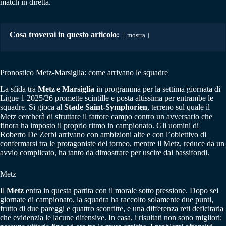
match in diretta.
Cosa troverai in questo articolo:
mostra
Pronostico Metz-Marsiglia: come arrivano le squadre
La sfida tra
Metz e
Marsiglia
in programma per la settima giornata di
Ligue 1 2025/26 promette scintille e posta altissima per entrambe le
squadre. Si gioca al
Stade Saint‑Symphorien
, terreno sul quale il
Metz cercherà di sfruttare il fattore campo contro un avversario che
finora ha imposto il proprio ritmo in campionato. Gli uomini di
Roberto De Zerbi arrivano con ambizioni alte e con l’obiettivo di
confermarsi tra le protagoniste del torneo, mentre il Metz, reduce da un
avvio complicato, ha tanto da dimostrare per uscire dai bassifondi.
Metz
Il
Metz
entra in questa partita con il morale sotto pressione. Dopo sei
giornate di campionato, la squadra ha raccolto solamente due punti,
frutto di due pareggi e quattro sconfitte, e una differenza reti deficitaria
che evidenzia le lacune difensive. In casa, i risultati non sono migliori: