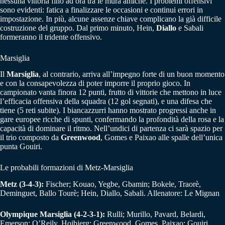
nessuna vittoria fino ad ora tra le mura amiche. I problemi offensivi
sono evidenti: fatica a finalizzare le occasioni e continui errori in
impostazione. In più, alcune assenze chiave complicano la già difficile
costruzione del gruppo. Dal primo minuto, Hein,
Diallo
e Sabali
formeranno il tridente offensivo.
Marsiglia
Il
Marsiglia
, al contrario, arriva all’impegno forte di un buon momento
e con la consapevolezza di poter imporre il proprio gioco. In
campionato vanta finora 12 punti, frutto di vittorie che mettono in luce
l’efficacia offensiva della squadra (12 gol segnati), e una difesa che
tiene (5 reti subite). I biancazzurri hanno mostrato progressi anche in
gare europee ricche di spunti, confermando la profondità della rosa e la
capacità di dominare il ritmo. Nell’undici di partenza ci sarà spazio per
il trio composto da
Greenwood
, Gomes e Paixao alle spalle dell’unica
punta Gouiri.
Le probabili formazioni di Metz-Marsiglia
Metz (3-4-3):
Fischer; Kouao, Yegbe, Gbamin; Bokele, Traorè,
Deminguet, Ballo Tourè; Hein, Diallo, Sabali. Allenatore: Le Mignan
Olympique Marsiglia (4-2-3-1):
Rulli; Murillo, Pavard, Belardi,
Emerson; O’Reily, Hojbjerg; Greenwood, Gomes, Paixao; Gouiri.