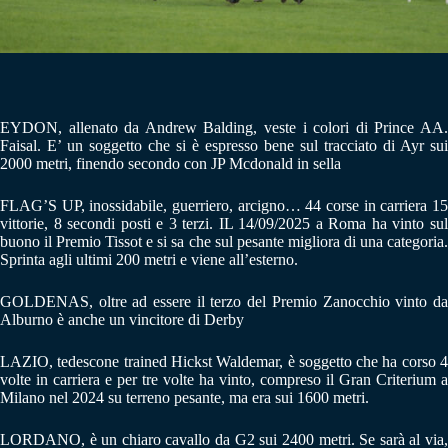
EYDON, allenato da Andrew Balding, veste i colori di Prince AA.
Faisal. E’ un soggetto che si è espresso bene sul tracciato di Ayr sui
2000 metri, finendo secondo con JP Mcdonald in sella
FLAG’S UP, inossidabile, guerriero, arcigno… 44 corse in carriera 15
vittorie, 8 secondi posti e 3 terzi. IL 14/09/2025 a Roma ha vinto sul
buono il Premio Tissot e si sa che sul pesante migliora di una categoria.
Sprinta agli ultimi 200 metri e viene all’esterno.
GOLDENAS, oltre ad essere il terzo del Premio Zanocchio vinto da
Alburno è anche un vincitore di Derby
LAZIO, tedescone trained Hickst Waldemar, è soggetto che ha corso 4
volte in carriera e per tre volte ha vinto, compreso il Gran Criterium a
Milano nel 2024 su terreno pesante, ma era sui 1600 metri.
LORDANO, è un chiaro cavallo da G2 sui 2400 metri. Se sarà al via,