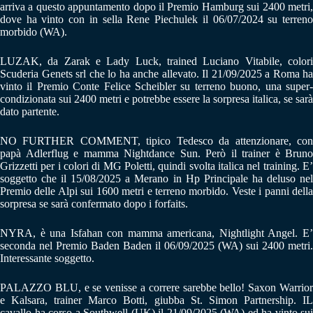
arriva a questo appuntamento dopo il Premio Hamburg sui 2400 metri,
dove ha vinto con in sella Rene Piechulek il 06/07/2024 su terreno
morbido (WA).
LUZAK, da Zarak e Lady Luck, trained Luciano Vitabile, colori
Scuderia Genets srl che lo ha anche allevato. Il 21/09/2025 a Roma ha
vinto il Premio Conte Felice Scheibler su terreno buono, una super-
condizionata sui 2400 metri e potrebbe essere la sorpresa italica, se sarà
dato partente.
NO FURTHER COMMENT, tipico Tedesco da attenzionare, con
papà Adlerflug e mamma Nightdance Sun. Però il trainer è Bruno
Grizzetti per i colori di MG Poletti, quindi svolta italica nel training. E’
soggetto che il 15/08/2025 a Merano in Hp Principale ha deluso nel
Premio delle Alpi sui 1600 metri e terreno morbido. Veste i panni della
sorpresa se sarà confermato dopo i forfaits.
NYRA, è una Isfahan con mamma americana, Nightlight Angel. E’
seconda nel Premio Baden Baden il 06/09/2025 (WA) sui 2400 metri.
Interessante soggetto.
PALAZZO BLU, e se venisse a correre sarebbe bello! Saxon Warrior
e Kalsara, trainer Marco Botti, giubba St. Simon Partnership. IL
cavallo ha corso a Southwell (UK) il 21/09/2025 (WA) ed ha vinto sui