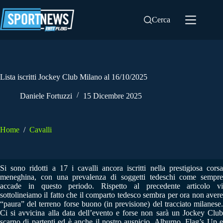
Salta
al
Cerca
contenuto
Lista iscritti Jockey Club Milano al 16/10/2025
Daniele Fortuzzi
15 Dicembre 2025
Home
/
Cavalli
Si sono ridotti a 17 i cavalli ancora iscritti nella prestigiosa corsa
meneghina, con una prevalenza di soggetti tedeschi come sempre
accade in questo periodo. Rispetto al precedente articolo vi
sottolineiamo il fatto che il comparto tedesco sembra per ora non avere
“paura” del terreno forse buono (in previsione) del tracciato milanese.
Ci si avvicina alla data dell’evento e forse non sarà un Jockey Club
scarno di partenti ed è anche il nostro auspicio. Alburno, Flag’s Up e