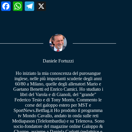
Fa
W
Te
X
ce
ha
le
bo
ts
gr
ok
A
a
pp
m
Daniele Fortuzzi
Ho iniziato la mia conoscenza del purosangue
inglese, nelle più importanti scuderie degli anni
60/80 a Milano, quelle degli allenatori Mario e
Gaetano Benetti ed Enrico Camici. Ho studiato i
libri del Varola e di Gianoli, del "grande"
Federico Tesio e di Tony Morris. Commento le
corse del galoppo estero per MST e
SportNews.Betflag.it Ho prodotto il programma
tv Mondo Cavallo, andato in onda sulle reti
Mediapason (Telelombardia) e su Telenova. Sono
socio-fondatore del magazine online Galoppo &
Charme, assieme a Daniela Carlotti (redattrice e