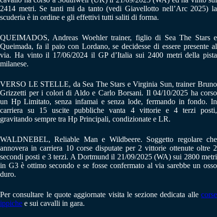
2414 metri. Se tanti mi da tanto (vedi Giavellotto nell’Arc 2025) la
scuderia è in ordine e gli effettivi tutti saliti di forma.
QUEIMADOS, Andreas Woehler trainer, figlio di Sea The Stars e
Queimada, fa il paio con Lordano, se decidesse di essere presente al
via. Ha vinto il 17/06/2024 il GP d’Italia sui 2400 metri della pista
milanese.
VERSO LE STELLE, da Sea The Stars e Virginia Sun, trainer Bruno
Grizzetti per i colori di Aldo e Carlo Borsani. Il 04/10/2025 ha corso
un Hp Limitato, senza infamai e senza lode, fermando in fondo. In
carriera su 15 uscite pubbliche vanta 4 vittorie e 4 terzi posti,
gravitando sempre tra Hp Principali, condizionate e LR.
WALDNEBEL, Reliable Man e Wildbeere. Soggetto regolare che
annovera in carriera 10 corse disputate per 2 vittorie ottenute oltre 2
secondi posti e 3 terzi. A Dortmund il 21/09/2025 (WA) sui 2800 metri
in G3 è ottimo secondo e se fosse confermato al via sarebbe un osso
duro.
Per consultare le quote aggiornate visita le sezione dedicata alle
corse
ippiche
e sui cavalli in gara.