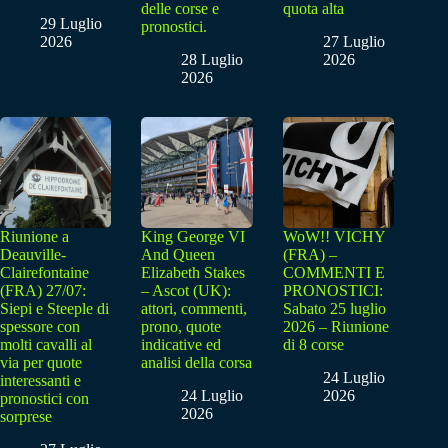
delle corse e
quota alta
29 Luglio
pronostici.
2026
27 Luglio
28 Luglio
2026
2026
Riunione a
King George VI
WoW!! VICHY
Deauville-
And Queen
(FRA) –
Clairefontaine
Elizabeth Stakes
COMMENTI E
(FRA) 27/07:
– Ascot (UK):
PRONOSTICI:
Siepi e Steeple di
attori, commenti,
Sabato 25 luglio
spessore con
prono, quote
2026 – Riunione
molti cavalli al
indicative ed
di 8 corse
via per quote
analisi della corsa
24 Luglio
interessanti e
24 Luglio
2026
pronostici con
2026
sorprese