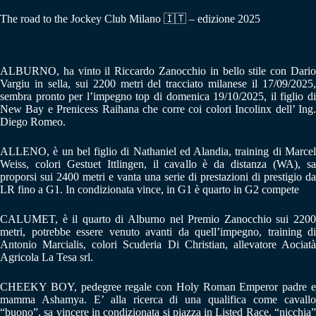
The road to the Jockey Club Milano
🇮🇹
– edizione 2025
ALBURNO, ha vinto il Riccardo Zanocchio in bello stile con Dario
Vargiu in sella, sui 2200 metri del tracciato milanese il 17/09/2025,
sembra pronto per l’impegno top di domenica 19/10/2025, il figlio di
New Bay e Prenicess Raihana che corre coi colori Incolinx dell’ Ing.
Diego Romeo.
ALLENO, è un bel figlio di Nathaniel ed Alandia, training di Marcel
Weiss, colori Gestuet Ittlingen, il cavallo è da distanza (WA), sa
proporsi sui 2400 metri e vanta una serie di prestazioni di prestigio da
LR fino a G1. In condizionata vince, in G1 è quarto in G2 compete
CALUMET, è il quarto di Alburno nel Premio Zanocchio sui 2200
metri, potrebbe essere venuto avanti da quell’impegno, training di
Antonio Marcialis, colori Scuderia Di Christian, allevatore Aociatà
Agricola La Tesa srl.
CHEEKY BOY, pedegree regale con Holy Roman Emperor padre e
mamma Ashamya. E’ alla ricerca di una qualifica come cavallo
“buono”, sa vincere in condizionata si piazza in Listed Race, “nicchia”