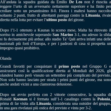
All’andata la squadra guidata da Emilio
De Leo
non è riuscita 
reggere l’urto di un avversario nettamente superiore e ha finito per
crollare sotto un pesantissimo 8-0. Finora i maltesi hanno raccolto
soltanto 2 punti, frutto di altrettanti pareggi contro la
Lituania
, rival
diretta nella lotta per evitare l’
ultimo posto
del girone.
Dopo l’1-1 ottenuto a Kaunas lo scorso mese, Malta ha ritrovato il
sorriso in amichevole superando
San Marino
3-1, ma adesso la sfid
si fa decisamente più ardua: allo stadio Ta’ Qali arriva infatti una delle
nazionali più forti d’Europa, e per i padroni di casa si prospetta un
impegno quasi proibitivo.
Olanda
Grandi favoriti per conquistare il
primo posto
nel Gruppo G e
assicurarsi così la qualificazione diretta ai Mondiali del 2026, gli
olandesi hanno però vissuto un settembre più complicato del previsto.
Non solo hanno lasciato per strada i primi punti del girone, ma sono
anche andati vicini a una clamorosa delusione.
Dopo un avvio perfetto con 2 vittorie consecutive, la squadra di
Ronald
Koeman
si è fermata sull’1-1 casalingo contro la
Polonia
prima di far visita alla
Lituania
, considerata una outsider del gruppo,
in una gara rivelatasi più ostica del previsto e vinta per 3-2.