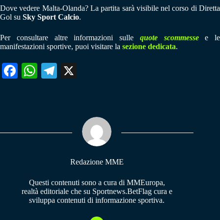
Dove vedere Malta-Olanda? La partita sarà visibile nel corso di Diretta
Gol su
Sky Sport Calcio
.
Per consultare altre informazioni sulle
quote scommesse
e le
manifestazioni sportive, puoi visitare la
sezione dedicata
.
Fa
W
Te
X
ce
ha
le
bo
ts
gr
ok
A
a
pp
m
Redazione MME
Questi contenuti sono a cura di MMEuropa,
realtà editoriale che su Sportnews.BetFlag cura e
sviluppa contenuti di informazione sportiva.