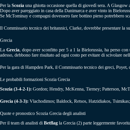
Per la
Scozia
una ghiotta occasione quella di giovedì sera. A Glasgow ar
Dopo aver pareggiato in casa della Danimarca e aver vinto in Bielorussi
Se McTominay e compagni dovessero fare bottino pieno potrebbero scava
Il Commissario tecnico dei britannici, Clarke, dovrebbe presentare la 
Grecia
La
Grecia
, dopo aver sconfitto per 5 a 1 la Bielorussia, ha perso co
adesso, debbono fare risultato ad ogni costo per evitare di scivolare nel
Per la gara di Hampden Park, il Commissario tecnico dei greci, Poyet, d
Le probabili formazioni Scozia Grecia
Scozia (3-4-2-1):
Gordon; Hendry, McKenna, Tierney; Patterson, McTo
Grecia (4-3-3):
Vlachodimos; Baldock, Retsos, Hatzidiakos, Tsimikas; 
Quote e pronostico Scozia Grecia degli analisti
Per il team di analisti di
Betflag
la Grecia (2) parte leggermente favorita: