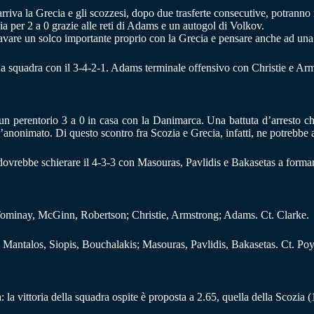
riva la Grecia e gli scozzesi, dopo due trasferte consecutive, potranno 
a per 2 a 0 grazie alle reti di Adams e un autogol di Volkov.
re un solco importante proprio con la Grecia e pensare anche ad una q
sua squadra con il 3-4-2-1. Adams terminale offensivo con Christie e Ar
n un perentorio 3 a 0 in casa con la Danimarca. Una battuta d’arresto c
l’anonimato. Di questo scontro fra Scozia e Grecia, infatti, ne potrebbe 
ovrebbe schierare il 4-3-3 con Masouras, Pavlidis e Bakasetas a formare 
minay, McGinn, Robertson; Christie, Armstrong; Adams. Ct. Clarke.
Mantalos, Siopis, Bouchalakis; Masouras, Pavlidis, Bakasetas. Ct. Poy
 la vittoria della squadra ospite è proposta a 2.65, quella della Scozia (