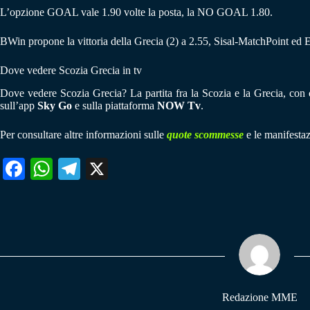
L’opzione GOAL vale 1.90 volte la posta, la NO GOAL 1.80.
BWin propone la vittoria della Grecia (2) a 2.55, Sisal-MatchPoint ed 
Dove vedere Scozia Grecia in tv
Dove vedere Scozia Grecia? La partita fra la Scozia e la Grecia, con ca
sull’app
Sky Go
e sulla piattaforma
NOW Tv
.
Per consultare altre informazioni sulle
quote scommesse
e le manifestaz
Fa
W
Te
X
ce
ha
le
bo
ts
gr
ok
A
a
pp
m
Redazione MME