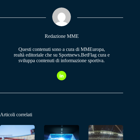
ok
A
a
pp
m
Redazione MME
Questi contenuti sono a cura di MMEuropa,
realtà editoriale che su Sportnews.BetFlag cura e
sviluppa contenuti di informazione sportiva.
Articoli correlati