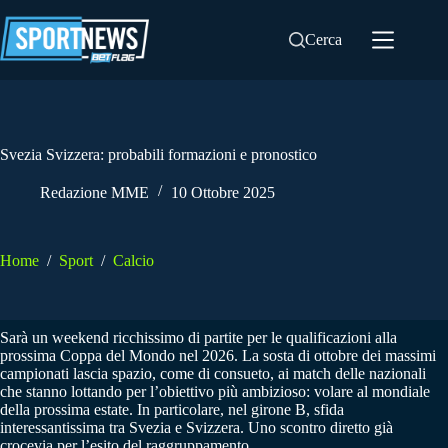
Salta
al
Cerca
contenuto
Svezia Svizzera: probabili formazioni e pronostico
Redazione MME
10 Ottobre 2025
Home
/
Sport
/
Calcio
Sarà un weekend ricchissimo di partite per le qualificazioni alla
prossima Coppa del Mondo nel 2026. La sosta di ottobre dei massimi
campionati lascia spazio, come di consueto, ai match delle nazionali
che stanno lottando per l’obiettivo più ambizioso: volare al mondiale
della prossima estate. In particolare, nel girone B, sfida
interessantissima tra Svezia e Svizzera. Uno scontro diretto già
crocevia per l’esito del raggruppamento.