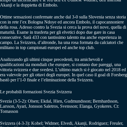
Akanji e la doppietta di Embolo.
Ottime sensazioni confermate anche dal 3-0 sulla Slovenia senza storia
con in rete l’ex Bologna Ndoye ed ancora Embolo, il capocannoniere
della rosa. Adesso contro la Svezia si cerca la prova del nove, quella di
maturità. Esame in trasferta per gli elvetici dopo due gare in casa
consecutive. Sarà 433 con tantissimo talento ma anche esperienza in
campo. La Svizzera, d’altronde, ha una rosa formata da calciatori che
militano in top campionati europei ed anche top club.
Analizzando gli ultimi cinque precedenti, tra amichevoli e
qualificazioni sia mondiali che europee, si contano due pareggi, una
vittoria svizzera e due svedesi. L’ultimo match si è giocato nel 2018 ed
era valevole per gli ottavi degli europei. In quel caso il goal di Forsberg
bastò per l’1-0 finale e l’eliminazione della Svizzera.
Le probabili formazioni Svezia Svizzera
Svezia (3-5-2): Olsen; Ekdal, Hien, Gudmundsson; Bernhardsson,
Larsson, Ayari, Jonsson Saletros, Svensson; Elanga, Gyokeres. Ct:
Tomasson
Svizzera (4-3-3): Kobel; Widmer, Elvedi, Akanji, Rodriguez; Freuler,