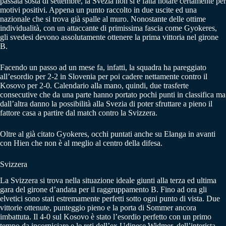
passata sosta di settembre, la Svezia non si è fatta notare certamente per
motivi positivi. Appena un punto raccolto in due uscite ed una
nazionale che si trova già spalle al muro. Nonostante delle ottime
individualità, con un attaccante di primissima fascia come Gyokeres,
gli svedesi devono assolutamente ottenere la prima vittoria nel girone
B.
Facendo un passo ad un mese fa, infatti, la squadra ha pareggiato
all’esordio per 2-2 in Slovenia per poi cadere nettamente contro il
Kosovo per 2-0. Calendario alla mano, quindi, due trasferte
consecutive che da una parte hanno portato pochi punti in classifica ma
dall’altra danno la possibilità alla Svezia di poter sfruttare a pieno il
fattore casa a partire dal match contro la Svizzera.
Oltre al già citato Gyokeres, occhi puntati anche su Elanga in avanti
con Hien che non è al meglio al centro della difesa.
Svizzera
La Svizzera si trova nella situazione ideale giunti alla terza ed ultima
gara del girone d’andata per il raggruppamento B. Fino ad ora gli
elvetici sono stati estremamente perfetti sotto ogni punto di vista. Due
vittorie ottenute, punteggio pieno e la porta di Sommer ancora
imbattuta. Il 4-0 sul Kosovo è stato l’esordio perfetto con un primo
tempo da incorniciare e le reti dell’ex Udinese Widmer, dell’interista