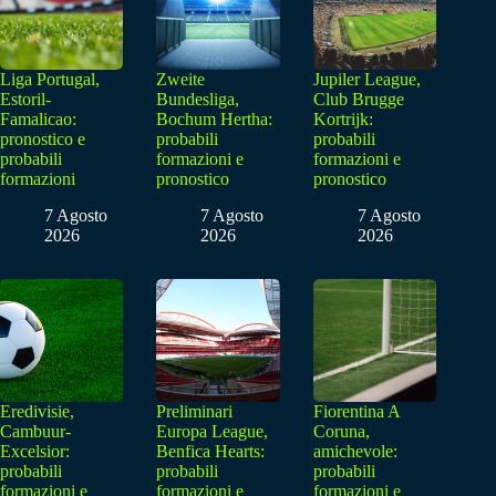
Liga Portugal,
Zweite
Jupiler League,
Estoril-
Bundesliga,
Club Brugge
Famalicao:
Bochum Hertha:
Kortrijk:
pronostico e
probabili
probabili
probabili
formazioni e
formazioni e
formazioni
pronostico
pronostico
7 Agosto
7 Agosto
7 Agosto
2026
2026
2026
Eredivisie,
Preliminari
Fiorentina A
Cambuur-
Europa League,
Coruna,
Excelsior:
Benfica Hearts:
amichevole:
probabili
probabili
probabili
formazioni e
formazioni e
formazioni e