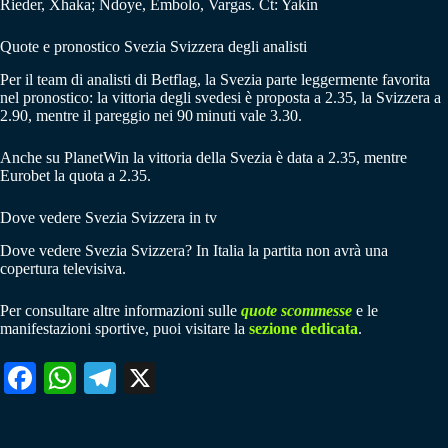
Rieder, Xhaka; Ndoye, Embolo, Vargas. Ct: Yakin
Quote e pronostico Svezia Svizzera degli analisti
Per il team di analisti di Betflag, la Svezia parte leggermente favorita
nel pronostico: la vittoria degli svedesi è proposta a 2.35, la Svizzera a
2.90, mentre il pareggio nei 90 minuti vale 3.30.
Anche su PlanetWin la vittoria della Svezia è data a 2.35, mentre
Eurobet la quota a 2.35.
Dove vedere Svezia Svizzera in tv
Dove vedere Svezia Svizzera? In Italia la partita non avrà una
copertura televisiva.
Per consultare altre informazioni sulle
quote scommesse
e le
manifestazioni sportive, puoi visitare la
sezione dedicata
.
Fa
W
Te
X
ce
ha
le
bo
ts
gr