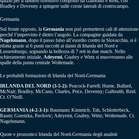
spazio per il tandem offensivo composto da Galbraith e Reid, con
Bradley e Devenny a spingere sulle corsie laterali di centrocampo.
Germania
Sul fronte opposto, la
Germania
non può permettersi cali di attenzione
perché l’imprevisto è dietro l’angolo. La compagine guidata da
Nagelsmann
, dopo il passo falso all’esordio contro la Slovacchia, si è
rifatta grazie ai 6 punti raccolti ai danni di Irlanda del Nord e
Lussemburgo, segnando la bellezza di 7 reti in due match. Nello
schieramento iniziale,
Adeyemi
, Gnabry e Wirtz si muoveranno alle
spalle della punta centrale Woltemade.
Le probabili formazioni di Irlanda del Nord-Germania
IRLANDA DEL NORD (3-5-2):
Peacock-Farrell; Hume, Ballard,
McNair; Bradley, McCann, Charles, Price, Devenny; Galbraith, Reid.
Ct. O’Neill.
GERMANIA (4-2-3-1):
Baumann; Kimmich, Tah, Schlotterbeck,
Raum; Goretzka, Pavlovic; Adeyemi, Gnabry, Wirtz; Woltemade. Ct.
Nagelsmann.
Quote e pronostico Irlanda del Nord-Germania degli analisti