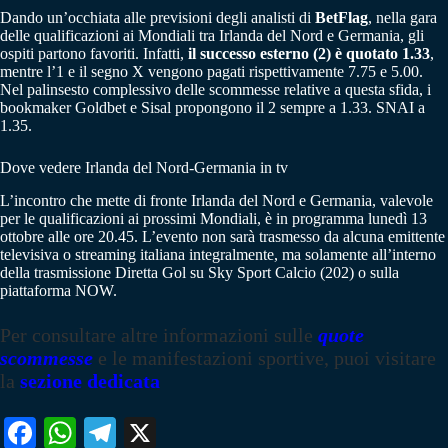
Dando un’occhiata alle previsioni degli analisti di
BetFlag
, nella gara
delle qualificazioni ai Mondiali tra Irlanda del Nord e Germania, gli
ospiti partono favoriti. Infatti,
il successo esterno (2) è quotato 1.33
,
mentre l’1 e il segno X vengono pagati rispettivamente 7.75 e 5.00.
Nel palinsesto complessivo delle scommesse relative a questa sfida, i
bookmaker Goldbet e Sisal propongono il 2 sempre a 1.33. SNAI a
1.35.
Dove vedere Irlanda del Nord-Germania in tv
L’incontro che mette di fronte Irlanda del Nord e Germania, valevole
per le qualificazioni ai prossimi Mondiali, è in programma lunedì 13
ottobre alle ore 20.45. L’evento non sarà trasmesso da alcuna emittente
televisiva o streaming italiana integralmente, ma solamente all’interno
della trasmissione Diretta Gol su Sky Sport Calcio (202) o sulla
piattaforma NOW.
Per consultare altre informazioni sulle
quote
scommesse
e le manifestazioni sportive, puoi visitare
la
sezione dedicata
Fa
W
Te
X