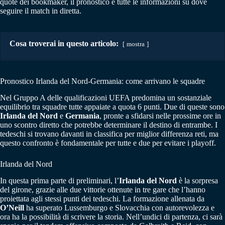
quote dei bookmaker, il pronostico e tutte le informazioni su dove
seguire il match in diretta.
Cosa troverai in questo articolo:
mostra
Pronostico Irlanda del Nord-Germania: come arrivano le squadre
Nel Gruppo A delle qualificazioni UEFA predomina un sostanziale
equilibrio tra squadre tutte appaiate a quota 6 punti. Due di queste sono
Irlanda del Nord
e
Germania
, pronte a sfidarsi nelle prossime ore in
uno scontro diretto che potrebbe determinare il destino di entrambe. I
tedeschi si trovano davanti in classifica per miglior differenza reti, ma
questo confronto è fondamentale per tutte e due per evitare i playoff.
Irlanda del Nord
In questa prima parte di preliminari, l’
Irlanda del Nord
è la sorpresa
del girone, grazie alle due vittorie ottenute in tre gare che l’hanno
proiettata agli stessi punti dei tedeschi. La formazione allenata da
O’Neill
ha superato Lussemburgo e Slovacchia con autorevolezza e
ora ha la possibilità di scrivere la storia. Nell’undici di partenza, ci sarà