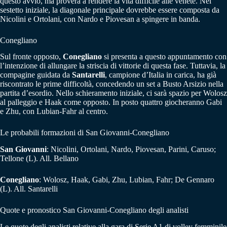
questo avvio, ma proverà a rendere la vita difficile alle venete. Nel
sestetto iniziale, la diagonale principale dovrebbe essere composta da
Nicolini e Ortolani, con Nardo e Piovesan a spingere in banda.
Conegliano
Sul fronte opposto,
Conegliano
si presenta a questo appuntamento con
l’intenzione di allungare la striscia di vittorie di questa fase. Tuttavia, la
compagine guidata da
Santarelli
, campione d’Italia in carica, ha già
riscontrato le prime difficoltà, concedendo un set a Busto Arsizio nella
partita d’esordio. Nello schieramento iniziale, ci sarà spazio per Wolosz
al palleggio e Haak come opposto. In posto quattro giocheranno Gabi
e Zhu, con Lubian-Fahr al centro.
Le probabili formazioni di San Giovanni-Conegliano
San Giovanni
: Nicolini, Ortolani, Nardo, Piovesan, Parini, Caruso;
Tellone (L). All. Bellano
Conegliano
: Wolosz, Haak, Gabi, Zhu, Lubian, Fahr; De Gennaro
(L). All. Santarelli
Quote e pronostico San Giovanni-Conegliano degli analisti
Le quote degli analisti relative alla gara di Serie A1 di volley femminile