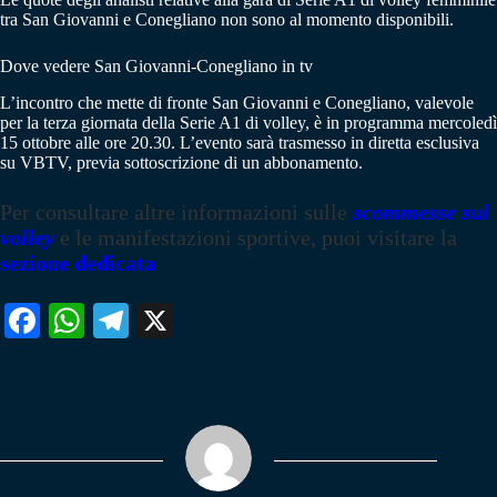
tra San Giovanni e Conegliano non sono al momento disponibili.
Dove vedere San Giovanni-Conegliano in tv
L’incontro che mette di fronte San Giovanni e Conegliano, valevole
per la terza giornata della Serie A1 di volley, è in programma mercoledì
15 ottobre alle ore 20.30. L’evento sarà trasmesso in diretta esclusiva
su VBTV, previa sottoscrizione di un abbonamento.
Per consultare altre informazioni sulle
scommesse sul
volley
e le manifestazioni sportive, puoi visitare la
sezione dedicata
Fa
W
Te
X
ce
ha
le
bo
ts
gr
ok
A
a
pp
m