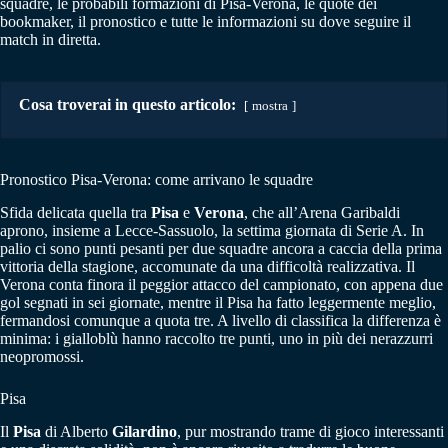
squadre, le probabili formazioni di Pisa-Verona, le quote dei
bookmaker, il pronostico e tutte le informazioni su dove seguire il
match in diretta.
Cosa troverai in questo articolo:
mostra
Pronostico Pisa-Verona: come arrivano le squadre
Sfida delicata quella tra
Pisa
e
Verona
, che all’Arena Garibaldi
aprono, insieme a Lecce-Sassuolo, la settima giornata di Serie A. In
palio ci sono punti pesanti per due squadre ancora a caccia della prima
vittoria della stagione, accomunate da una difficoltà realizzativa. Il
Verona conta finora il peggior attacco del campionato, con appena due
gol segnati in sei giornate, mentre il Pisa ha fatto leggermente meglio,
fermandosi comunque a quota tre. A livello di classifica la differenza è
minima: i gialloblù hanno raccolto tre punti, uno in più dei nerazzurri
neopromossi.
Pisa
Il
Pisa
di Alberto
Gilardino
, pur mostrando trame di gioco interessanti