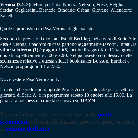
Verona (3-5-2):
Montipò; Unai Nunez, Nelsson, Frese; Belghali,
Serdar, Gagliardini, Bernede, Bradaric; Orban, Giovane. Allenatore:
Zanetti.
Quote e pronostico di Pisa-Verona degli analisti
Secondo le previsioni degli analisti di
BetFlag
, nella gara di Serie A tra
Pisa e Verona, i padroni di casa partono leggermente favoriti. Infatti, la
vittoria interna (1) è pagata 2.65
, mentre il segno X e il 2 vengono
quotati rispettivamente 3.00 e 2.90. Nel palinsesto complessivo delle
scommesse relative a questa sfida, i bookmaker Betsson, Eurobet e
Netwin propongono l’1 a 2.60.
Dove vedere Pisa-Verona in tv
Il match che vede contrapposte Pisa e Verona, valevole per la settima
giornata di Serie A, è in programma sabato 18 ottobre alle 15.00. La
gara sarà trasmessa in diretta esclusiva su
DAZN
.
Per consultare altre informazioni sulle
quote
scommesse
e le manifestazioni sportive, puoi visitare
la
sezione dedicata