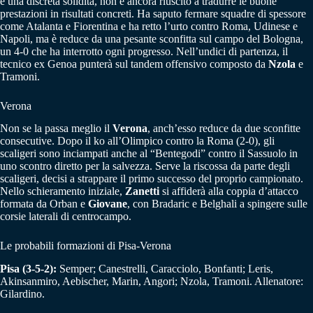
e una discreta solidità, non è ancora riuscito a tradurre le buone
prestazioni in risultati concreti. Ha saputo fermare squadre di spessore
come Atalanta e Fiorentina e ha retto l’urto contro Roma, Udinese e
Napoli, ma è reduce da una pesante sconfitta sul campo del Bologna,
un 4-0 che ha interrotto ogni progresso. Nell’undici di partenza, il
tecnico ex Genoa punterà sul tandem offensivo composto da
Nzola
e
Tramoni.
Verona
Non se la passa meglio il
Verona
, anch’esso reduce da due sconfitte
consecutive. Dopo il ko all’Olimpico contro la Roma (2-0), gli
scaligeri sono inciampati anche al “Bentegodi” contro il Sassuolo in
uno scontro diretto per la salvezza. Serve la riscossa da parte degli
scaligeri, decisi a strappare il primo successo del proprio campionato.
Nello schieramento iniziale,
Zanetti
si affiderà alla coppia d’attacco
formata da Orban e
Giovane
, con Bradaric e Belghali a spingere sulle
corsie laterali di centrocampo.
Le probabili formazioni di Pisa-Verona
Pisa (3-5-2):
Semper; Canestrelli, Caracciolo, Bonfanti; Leris,
Akinsanmiro, Aebischer, Marin, Angori; Nzola, Tramoni. Allenatore:
Gilardino.