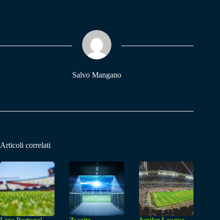
bo
ts
gr
ok
A
a
pp
m
Salvo Mangano
Articoli correlati