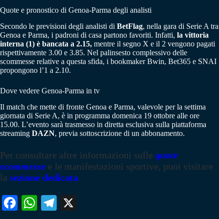
Quote e pronostico di Genoa-Parma degli analisti
Secondo le previsioni degli analisti di
BetFlag
, nella gara di Serie A tra
Genoa e Parma, i padroni di casa partono favoriti. Infatti,
la vittoria
interna (1) è bancata a 2.15,
mentre il segno X e il 2 vengono pagati
rispettivamente 3.00 e 3.85. Nel palinsesto complessivo delle
scommesse relative a questa sfida, i bookmaker Bwin, Bet365 e SNAI
propongono l’1 a 2.10.
Dove vedere Genoa-Parma in tv
Il match che mette di fronte Genoa e Parma, valevole per la settima
giornata di Serie A, è in programma domenica 19 ottobre alle ore
15.00. L’evento sarà trasmesso in diretta esclusiva sulla piattaforma
streaming
DAZN
, previa sottoscrizione di un abbonamento.
Per consultare altre informazioni sulle
quote
scommesse
e le manifestazioni sportive, puoi visitare
la
sezione dedicata
Fa
W
Te
X
ce
ha
le