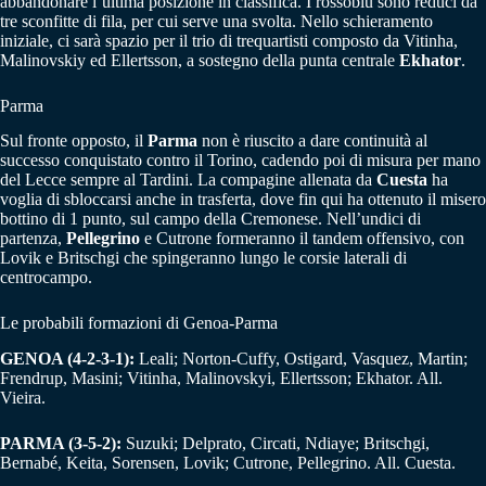
abbandonare l’ultima posizione in classifica. I rossoblù sono reduci da
tre sconfitte di fila, per cui serve una svolta. Nello schieramento
iniziale, ci sarà spazio per il trio di trequartisti composto da Vitinha,
Malinovskiy ed Ellertsson, a sostegno della punta centrale
Ekhator
.
Parma
Sul fronte opposto, il
Parma
non è riuscito a dare continuità al
successo conquistato contro il Torino, cadendo poi di misura per mano
del Lecce sempre al Tardini. La compagine allenata da
Cuesta
ha
voglia di sbloccarsi anche in trasferta, dove fin qui ha ottenuto il misero
bottino di 1 punto, sul campo della Cremonese. Nell’undici di
partenza,
Pellegrino
e Cutrone formeranno il tandem offensivo, con
Lovik e Britschgi che spingeranno lungo le corsie laterali di
centrocampo.
Le probabili formazioni di Genoa-Parma
GENOA (4-2-3-1):
Leali; Norton-Cuffy, Ostigard, Vasquez, Martin;
Frendrup, Masini; Vitinha, Malinovskyi, Ellertsson; Ekhator. All.
Vieira.
PARMA (3-5-2):
Suzuki; Delprato, Circati, Ndiaye; Britschgi,
Bernabé, Keita, Sorensen, Lovik; Cutrone, Pellegrino. All. Cuesta.