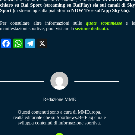
chiaro su Rai Sport (streaming su RaiPlay) sia sui canali di Sky
Sport (i
n streaming sulla piattaforma
NOW Tv e sull’app Sky Go)
.
Per consultare altre informazioni sulle
quote scommesse
e le
manifestazioni sportive, puoi visitare la
sezione dedicata
.
Fa
W
Te
X
ce
ha
le
bo
ts
gr
ok
A
a
pp
m
Redazione MME
Questi contenuti sono a cura di MMEuropa,
realtà editoriale che su Sportnews.BetFlag cura e
sviluppa contenuti di informazione sportiva.