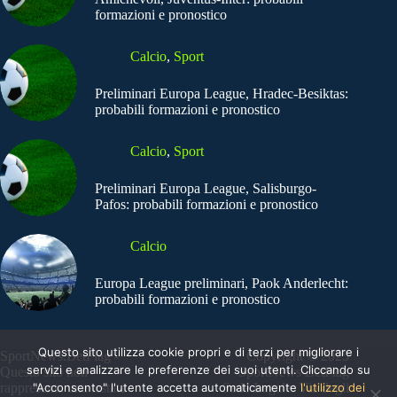
formazioni e pronostico
Calcio
,
Sport
Preliminari Europa League, Hradec-Besiktas:
probabili formazioni e pronostico
Calcio
,
Sport
Preliminari Europa League, Salisburgo-
Pafos: probabili formazioni e pronostico
Calcio
Europa League preliminari, Paok Anderlecht:
probabili formazioni e pronostico
Questo sito utilizza cookie propri e di terzi per migliorare i
SportNews.BetFlag -
Copyright © 2025
servizi e analizzare le preferenze dei suoi utenti. Cliccando su
Questo sito non
SportNews BetFlag
"Acconsento" l'utente accetta automaticamente
l'utilizzo dei
rappresenta una testata
Sede Legale: Via degli