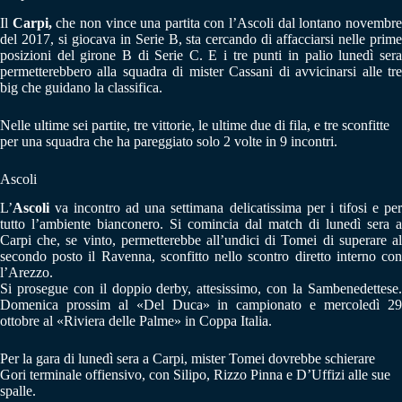
Il
Carpi,
che non vince una partita con l’Ascoli dal lontano novembr
del 2017, si giocava in Serie B, sta cercando di affacciarsi nelle prime
posizioni del girone B di Serie C. E i tre punti in palio lunedì sera
permetterebbero alla squadra di mister Cassani di avvicinarsi alle tre
big che guidano la classifica.
Nelle ultime sei partite, tre vittorie, le ultime due di fila, e tre sconfitte
per una squadra che ha pareggiato solo 2 volte in 9 incontri.
Ascoli
L’
Ascoli
va incontro ad una settimana delicatissima per i tifosi e per
tutto l’ambiente bianconero. Si comincia dal match di lunedì sera a
Carpi che, se vinto, permetterebbe all’undici di Tomei di superare al
secondo posto il Ravenna, sconfitto nello scontro diretto interno con
l’Arezzo.
Si prosegue con il doppio derby, attesissimo, con la Sambenedettese.
Domenica prossim al «Del Duca» in campionato e mercoledì 29
ottobre al «Riviera delle Palme» in Coppa Italia.
Per la gara di lunedì sera a Carpi, mister Tomei dovrebbe schierare
Gori terminale offiensivo, con Silipo, Rizzo Pinna e D’Uffizi alle sue
spalle.