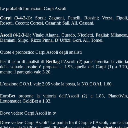
Le probabili formazioni Carpi Ascoli
Carpi (3-4-2-1):
Sorzi; Zagnoni, Panelli, Rossini; Verza, Figoli
Rosetti, Cecotti; Cortesi, Casarini; Sall. All. Cassani.
Ascoli (4-2-3-1):
Vitale; Alagna, Curado, Nicoletti, Pagliai; Milanese
Damiani; Silipo, Rizzo Pinna, D’Uffizi; Gori. All. Tomei.
Quote e pronostico Carpi Ascoli degli analisti
Per il team di analisti di
Betflag
l’Ascoli (2) parte favorita: la vittoria
della squadra ospite è proposta a 1.93, quella del Carpi (1) a 3.70,
mentre il pareggio vale 3.20.
L’opzione GOAL vale 2.05 volte la posta, la NO GOAL 1.60.
EuroBet propone la vittoria dell’Ascoli (2) a 1.83, PlanetWin,
Lottomatica GoldBet a 1.93.
Dove vedere Carpi Ascoli in tv
Dove vedere Carpi Ascoli? La partita fra il Carpi e l’Ascoli, con calcio
d’inizio alle 20.30 di lunedì 20 ottobre, sarà visibile
in diretta sia i