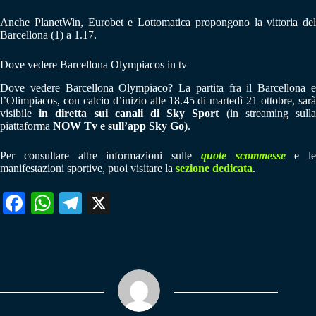
Anche PlanetWin, Eurobet e Lottomatica propongono la vittoria del
Barcellona (1) a 1.17.
Dove vedere Barcellona Olympiacos in tv
Dove vedere Barcellona Olympiaco? La partita fra il Barcellona e
l’Olimpiacos, con calcio d’inizio alle 18.45 di martedì 21 ottobre, sarà
visibile
in diretta sui canali di Sky Sport
(in streaming sull
piattaforma
NOW Tv e sull’app Sky Go)
.
Per consultare altre informazioni sulle
quote scommesse
e le
manifestazioni sportive, puoi visitare la
sezione dedicata
.
Fa
W
Te
X
ce
ha
le
bo
ts
gr
ok
A
a
pp
m