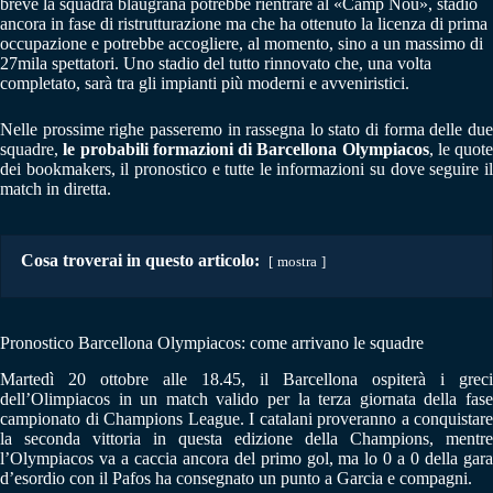
breve la squadra blaugrana potrebbe rientrare al «Camp Nou», stadio
ancora in fase di ristrutturazione ma che ha ottenuto la licenza di prima
occupazione e potrebbe accogliere, al momento, sino a un massimo di
27mila spettatori. Uno stadio del tutto rinnovato che, una volta
completato, sarà tra gli impianti più moderni e avveniristici.
Nelle prossime righe passeremo in rassegna lo stato di forma delle due
squadre,
le probabili formazioni di Barcellona Olympiacos
, le quote
dei bookmakers, il pronostico e tutte le informazioni su dove seguire il
match in diretta.
Cosa troverai in questo articolo:
mostra
Pronostico Barcellona Olympiacos: come arrivano le squadre
Martedì 20 ottobre alle 18.45, il Barcellona ospiterà i greci
dell’Olimpiacos in un match valido per la terza giornata della fase
campionato di Champions League. I catalani proveranno a conquistare
la seconda vittoria in questa edizione della Champions, mentre
l’Olympiacos va a caccia ancora del primo gol, ma lo 0 a 0 della gara
d’esordio con il Pafos ha consegnato un punto a Garcia e compagni.