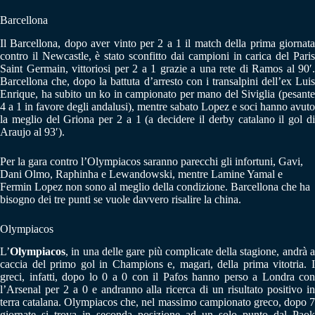
Barcellona
Il Barcellona, dopo aver vinto per 2 a 1 il match della prima giornata
contro il Newcastle, è stato sconfitto dai campioni in carica del Paris
Saint Germain, vittoriosi per 2 a 1 grazie a una rete di Ramos al 90′.
Barcellona che, dopo la battuta d’arresto con i transalpini dell’ex Luis
Enrique, ha subito un ko in campionato per mano del Siviglia (pesante
4 a 1 in favore degli andalusi), mentre sabato Lopez e soci hanno avuto
la meglio del Griona per 2 a 1 (a decidere il derby catalano il gol di
Araujo al 93′).
Per la gara contro l’Olympiacos saranno parecchi gli infortuni, Gavi,
Dani Olmo, Raphinha e Lewandowski, mentre Lamine Yamal e
Fermin Lopez non sono al meglio della condizione. Barcellona che ha
bisogno dei tre punti se vuole davvero risalire la china.
Olympiacos
L’
Olympiacos
, in una delle gare più complicate della stagione, andrà a
caccia del primo gol in Champions e, magari, della prima vitotria. I
greci, infatti, dopo lo 0 a 0 con il Pafos hanno perso a Londra con
l’Arsenal per 2 a 0 e andranno alla ricerca di un risultato positivo in
terra catalana. Olympiacos che, nel massimo campionato greco, dopo 7
giornate si trova in seconda posizione ad un solo punto dal Paok