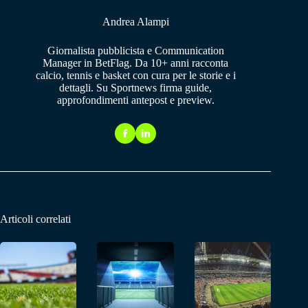
Andrea Alampi
Giornalista pubblicista e Communication
Manager in BetFlag. Da 10+ anni racconta
calcio, tennis e basket con cura per le storie e i
dettagli. Su Sportnews firma guide,
approfondimenti antepost e preview.
Articoli correlati