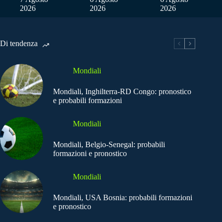
2026
2026
2026
Di tendenza
Mondiali
Mondiali, Inghilterra-RD Congo: pronostico
e probabili formazioni
Mondiali
Mondiali, Belgio-Senegal: probabili
formazioni e pronostico
Mondiali
Mondiali, USA Bosnia: probabili formazioni
e pronostico