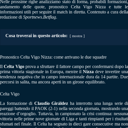
Nelle prossime righe analizziamo stato di forma, probabili formazioni,
andamento delle quote, pronostico Celta Vigo Nizza e tutte le
informazioni utili per seguire il match in diretta. Contenuto a cura della
redazione di
Sportnews.Betflag
.
Cosa troverai in questo articolo:
mostra
Pronostico Celta Vigo Nizza: come arrivano le due squadre
Il
Celta Vigo
prova a sfruttare il fattore campo per confermarsi dopo la
prima vittoria stagionale in Europa, mentre il
Nizza
deve invertire un
tendenza negativa che in campo internazionale dura da 14 partite. Due
percorsi in salita, ma ancora aperti in un girone equilibrato.
Celta Vigo
La formazione di
Claudio Giráldez
ha interrotto una lunga serie di
pareggi battendo il PAOK (2-1) nella seconda giornata, mostrando una
reazione d’orgoglio. Tuttavia, in campionato la crisi continua: nessuna
vittoria nelle prime nove giornate di Liga e tanti rimpianti per i risultati
sfumati nel finale. Il Celta ha segnato in dieci gare consecutive ma non