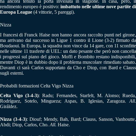
ha ancora tenuto la porta inviolata in stagione. In casa, però, il
rendimento europeo è positivo:
imbattuto nelle ultime nove partite di
Europa League
(4 vittorie, 5 pareggi).
Nizza
I francesi di Franck Haise non hanno ancora raccolto punti nel girone,
ma arrivano dal successo in Ligue 1 contro il Lione (3-2) firmato da
Boudaoui. In Europa, la squadra non vince da 14 gare, con 11 sconfitte
nelle ultime 11 trasferte di UEL: un dato pesante che però non cancella
i progressi sul piano del gioco. Moffi e Bombito restano indisponibili,
mentre Diop è in dubbio dopo il problema muscolare rimediato sabato.
Davanti ci sarà Carlos supportato da Cho e Diop, con Bard e Clauss
sugli esterni.
Probabili formazioni Celta Vigo Nizza
Celta Vigo (3-4-3)
: Radu; Fernandes, Starfelt, M. Alonso; Rueda,
Rodríguez, Sotelo, Mingueza; Aspas, B. Iglesias, Zaragoza.
All.
Giráldez.
Nizza (3-4-3)
: Diouf; Mendy, Bah, Bard; Clauss, Sanson, Vanhoutte,
Abdi; Diop, Carlos, Cho.
All.
Haise.