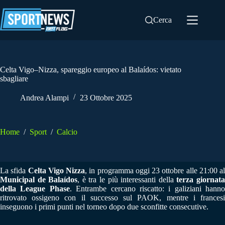
Salta
al
Cerca
contenuto
Celta Vigo–Nizza, spareggio europeo al Balaídos: vietato
sbagliare
Andrea Alampi
23 Ottobre 2025
Home
/
Sport
/
Calcio
La sfida
Celta Vigo Nizza
, in programma oggi 23 ottobre alle 21:00 al
Municipal de Balaídos
, è tra le più interessanti della
terza giornat
della League Phase
. Entrambe cercano riscatto: i galiziani hanno
ritrovato ossigeno con il successo sul PAOK, mentre i francesi
inseguono i primi punti nel torneo dopo due sconfitte consecutive.