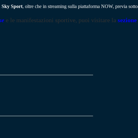
a
Sky Sport
, oltre che in streaming sulla piattaforma NOW, previa sott
se
e le manifestazioni sportive, puoi visitare la
sezione