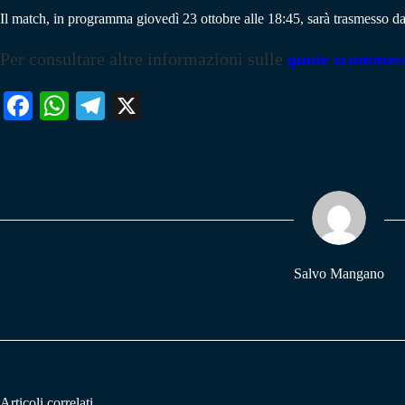
Il match, in programma giovedì 23 ottobre alle 18:45, sarà trasmesso d
Per consultare altre informazioni sulle
quote scommes
Fa
W
Te
X
ce
ha
le
bo
ts
gr
ok
A
a
pp
m
Salvo Mangano
Articoli correlati