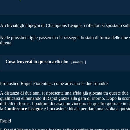
Archiviati gli impegni di Champions League, i riflettori si spostano sull
Nelle prossime righe passeremo in rassegna lo stato di forma delle due 
diretta.
Cosa troverai in questo articolo:
mostra
Pronostico Rapid-Fiorentina: come arrivano le due squadre
A distanza di due anni si ripresenta una sfida già giocata tra queste due
qualificarsi eliminando il Rapid grazie alla gara di ritorno. Dopo la sco
difficili di forma. I padroni di casa non vincono da quattro giornate in 
la
Conference League
è l’occasione ideale per dare una svolta a quest
Rapid