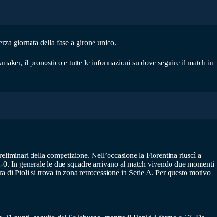
erza giornata della fase a girone unico.
kmaker, il pronostico e tutte le informazioni su dove seguire il match in
reliminari della competizione. Nell’occasione la Fiorentina riuscì a
per 2-0. In generale le due squadre arrivano al match vivendo due momenti
a di Pioli si trova in zona retrocessione in Serie A. Per questo motivo