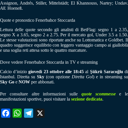
Assignon, Andrés, Stiller, Mittelstädt; El Khannouss, Nartey; Undav.
All.
Hoeneß.
Quote e pronostico Fenerbahce Stoccarda
Lettura delle quote secondo gli analisti di BetFlag: segno 1 a 2.35,
segno X a 3.65, segno 2 a 2.75. Per il mercato gol, Under 3.5 a 1.50.
Le stesse valutazioni sono riportate anche su Lottomatica e Goldbet. Il
quadro suggerisce equilibrio con leggero vantaggio campo ai gialloblù
e una soglia reti attesa sotto le quattro marcature.
Dove vedere Fenerbahce Stoccarda in TV e streaming
Calcio d’inizio
giovedì 23 ottobre alle 18:45
al
Şükrü Saracoğlu
d
Istanbul. Diretta su
Sky
(con opzione
Diretta Gol
) e in streaming su
Sky Go
e
NOW
per abbonati.
Per consultare altre informazioni sulle
quote scommesse
e le
manifestazioni sportive, puoi visitare la
sezione dedicata
.
Fa
W
Te
X
ce
ha
le