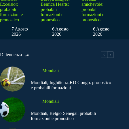
Excelsior:
Benfica Hearts:
amichevole:
probabili
probabili
probabili
formazioni e
formazioni e
formazioni e
pronostico
pronostico
pronostico
7 Agosto
6 Agosto
6 Agosto
2026
2026
2026
Di tendenza
Mondiali
Mondiali, Inghilterra-RD Congo: pronostico
e probabili formazioni
Mondiali
Mondiali, Belgio-Senegal: probabili
formazioni e pronostico