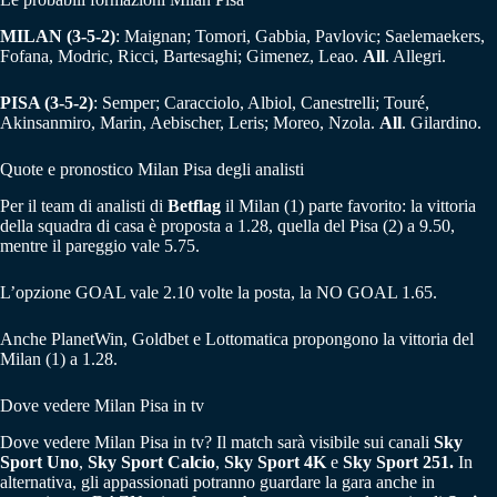
MILAN (3-5-2)
: Maignan; Tomori, Gabbia, Pavlovic; Saelemaekers,
Fofana, Modric, Ricci, Bartesaghi; Gimenez, Leao.
All
. Allegri.
PISA (3-5-2)
: Semper; Caracciolo, Albiol, Canestrelli; Touré,
Akinsanmiro, Marin, Aebischer, Leris; Moreo, Nzola.
All
. Gilardino.
Quote e pronostico Milan Pisa degli analisti
Per il team di analisti di
Betflag
il Milan (1) parte favorito: la vittoria
della squadra di casa è proposta a 1.28, quella del Pisa (2) a 9.50,
mentre il pareggio vale 5.75.
L’opzione GOAL vale 2.10 volte la posta, la NO GOAL 1.65.
Anche PlanetWin, Goldbet e Lottomatica propongono la vittoria del
Milan (1) a 1.28.
Dove vedere Milan Pisa in tv
Dove vedere Milan Pisa in tv? Il match sarà visibile sui canali
Sky
Sport Uno
,
Sky Sport Calcio
,
Sky Sport 4K
e
Sky Sport 251.
In
alternativa, gli appassionati potranno guardare la gara anche in