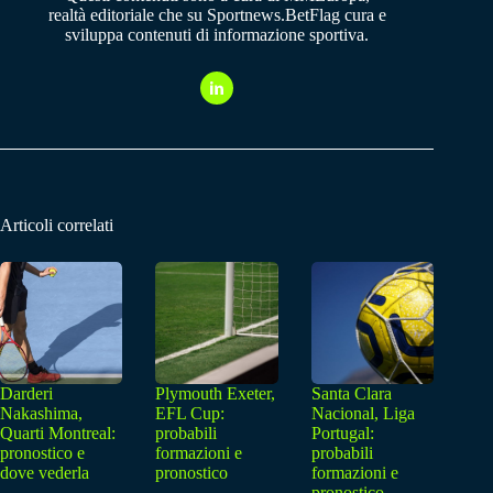
realtà editoriale che su Sportnews.BetFlag cura e
sviluppa contenuti di informazione sportiva.
Articoli correlati
Darderi
Plymouth Exeter,
Santa Clara
Nakashima,
EFL Cup:
Nacional, Liga
Quarti Montreal:
probabili
Portugal:
pronostico e
formazioni e
probabili
dove vederla
pronostico
formazioni e
pronostico