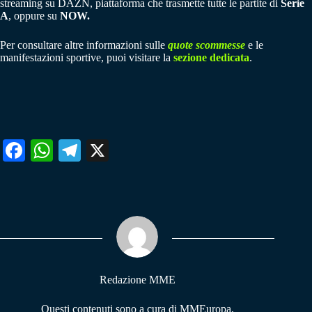
streaming su DAZN, piattaforma che trasmette tutte le partite di
Serie
A
, oppure su
NOW.
Per consultare altre informazioni sulle
quote scommesse
e le
manifestazioni sportive, puoi visitare la
sezione dedicata
.
Fa
W
Te
X
ce
ha
le
bo
ts
gr
ok
A
a
pp
m
Redazione MME
Questi contenuti sono a cura di MMEuropa,