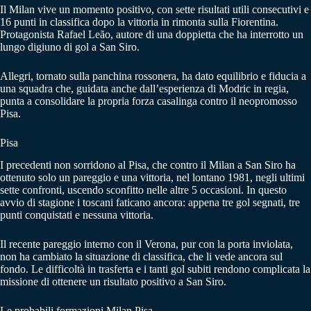
Il Milan vive un momento positivo, con sette risultati utili consecutivi e
16 punti in classifica dopo la vittoria in rimonta sulla Fiorentina.
Protagonista Rafael Leão, autore di una doppietta che ha interrotto un
lungo digiuno di gol a San Siro.
Allegri, tornato sulla panchina rossonera, ha dato equilibrio e fiducia a
una squadra che, guidata anche dall’esperienza di Modric in regia,
punta a consolidare la propria forza casalinga contro il neopromosso
Pisa.
Pisa
I precedenti non sorridono al Pisa, che contro il Milan a San Siro ha
ottenuto solo un pareggio e una vittoria, nel lontano 1981, negli ultimi
sette confronti, uscendo sconfitto nelle altre 5 occasioni. In questo
avvio di stagione i toscani faticano ancora: appena tre gol segnati, tre
punti conquistati e nessuna vittoria.
Il recente pareggio interno con il Verona, pur con la porta inviolata,
non ha cambiato la situazione di classifica, che li vede ancora sul
fondo. Le difficoltà in trasferta e i tanti gol subiti rendono complicata la
missione di ottenere un risultato positivo a San Siro.
Le probabili formazioni Milan Pisa