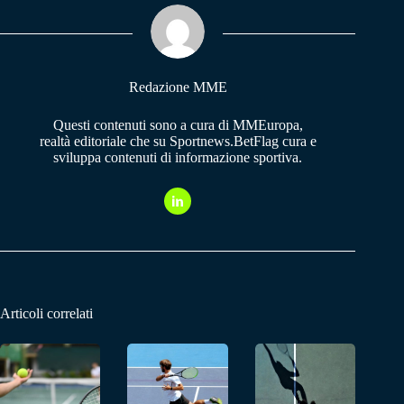
ok
A
a
pp
m
Redazione MME
Questi contenuti sono a cura di MMEuropa,
realtà editoriale che su Sportnews.BetFlag cura e
sviluppa contenuti di informazione sportiva.
Articoli correlati