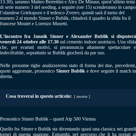
13.30), saranno Matteo Berrettini e Alex De Minaur, quest’ultimo testa
di serie numero 3 del seeding, a seguire (ore 15) scenderanno in campo
l’olandese Griekspoor e il tedesco Zverev, quindi sarà il turno del
numero 2 al mondo Sinner e Bublik, chiuderà il quadro la sfida fra il
francese Moutet e Lorenzo Musetti.
L’incontro fra Jannik Sinner e Alexander Bublik si disputerà
venerdì 24 ottobre alle 17.30
sul cemento indoor austriaco. Una sfid
che, per svariati motivi, si preannuncia altamente spettacolare e
indecifrabile, soprattutto se Bublik giocherà da par suo.
Nelle prossime righe analizzeremo stato di forma dei due, precedenti,
quote aggiornate, pronostico
Sinner Bublik
e dove seguire il match in
diretta.
Cosa troverai in questo articolo:
mostra
Pronostico Sinner Bublik – quarti Atp 500 Vienna
Quello fra Sinner e Bublik sta diventando quasi una classica nei grandi
tornei di questa stagione. Entrambi, nel percorso che li ha portati ai