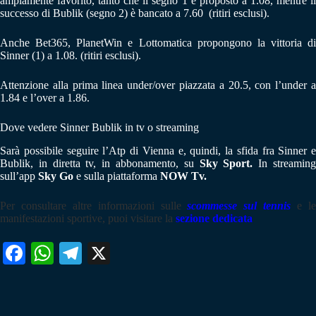
ampiamente favorito, tanto che il segno 1 è proposto a 1.08, mentre il
successo di Bublik (segno 2) è bancato a 7.60 (ritiri esclusi).
Anche Bet365, PlanetWin e Lottomatica propongono la vittoria di
Sinner (1) a 1.08. (ritiri esclusi).
Attenzione alla prima linea under/over piazzata a 20.5, con l’under a
1.84 e l’over a 1.86.
Dove vedere Sinner Bublik in tv o streaming
Sarà possibile seguire l’Atp di Vienna e, quindi, la sfida fra Sinner e
Bublik, in diretta tv, in abbonamento, su
Sky Sport.
In streamin
sull’app
Sky Go
e sulla piattaforma
NOW Tv.
Per consultare altre informazioni sulle
scommesse sul tennis
e l
manifestazioni sportive, puoi visitare la
sezione dedicata
Fa
W
Te
X
ce
ha
le
bo
ts
gr