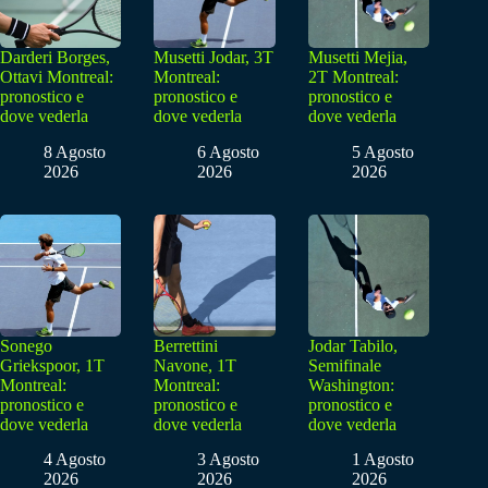
Darderi Borges,
Musetti Jodar, 3T
Musetti Mejia,
Ottavi Montreal:
Montreal:
2T Montreal:
pronostico e
pronostico e
pronostico e
dove vederla
dove vederla
dove vederla
8 Agosto
6 Agosto
5 Agosto
2026
2026
2026
Sonego
Berrettini
Jodar Tabilo,
Griekspoor, 1T
Navone, 1T
Semifinale
Montreal:
Montreal:
Washington:
pronostico e
pronostico e
pronostico e
dove vederla
dove vederla
dove vederla
4 Agosto
3 Agosto
1 Agosto
2026
2026
2026