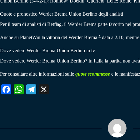
Union Berlino (3-4-2-1): Ronnow; Doekhi, Querfeld, Leite; Rothe, Khe
Quote e pronostico Werder Brema Union Berlino degli analisti
Per il team di analisti di Betflag, il Werder Brema parte favorito nel pro
Anche su PlanetWin la vittoria del Werder Brema è data a 2.10, mentre 
Dove vedere Werder Brema Union Berlino in tv
Dove vedere Werder Brema Union Berlino? In Italia la partita non avrà 
Per consultare altre informazioni sulle
quote scommesse
e le manifestaz
Fa
W
Te
X
ce
ha
le
bo
ts
gr
ok
A
a
pp
m