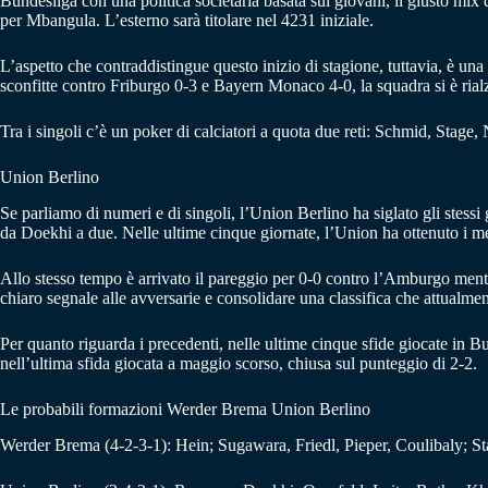
Bundesliga con una politica societaria basata sui giovani, il giusto mix 
per Mbangula. L’esterno sarà titolare nel 4231 iniziale.
L’aspetto che contraddistingue questo inizio di stagione, tuttavia, è una
sconfitte contro Friburgo 0-3 e Bayern Monaco 4-0, la squadra si è rialz
Tra i singoli c’è un poker di calciatori a quota due reti: Schmid, Stag
Union Berlino
Se parliamo di numeri e di singoli, l’Union Berlino ha siglato gli stessi
da Doekhi a due. Nelle ultime cinque giornate, l’Union ha ottenuto i m
Allo stesso tempo è arrivato il pareggio per 0-0 contro l’Amburgo ment
chiaro segnale alle avversarie e consolidare una classifica che attualme
Per quanto riguarda i precedenti, nelle ultime cinque sfide giocate in B
nell’ultima sfida giocata a maggio scorso, chiusa sul punteggio di 2-2.
Le probabili formazioni Werder Brema Union Berlino
Werder Brema (4-2-3-1): Hein; Sugawara, Friedl, Pieper, Coulibaly; 