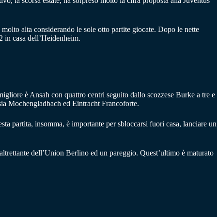
vo, la scorsa estate, ha sorpreso molto la cifra proposta alla Juventus
 molto alta considerando le sole otto partite giocate. Dopo le nette
-2 in casa dell’Heidenheim.
 migliore è Ansah con quattro centri seguito dallo scozzese Burke a tre e
ussia Mochengladbach ed Eintracht Francoforte.
a partita, insomma, è importante per sbloccarsi fuori casa, lanciare un
 altrettante dell’Union Berlino ed un pareggio. Quest’ultimo è maturato