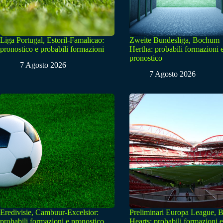
Liga Portugal, Estoril-Famalicao:
Zweite Bundesliga, Bochum
pronostico e probabili formazioni
Hertha: probabili formazioni 
pronostico
7 Agosto 2026
7 Agosto 2026
Eredivisie, Cambuur-Excelsior:
Preliminari Europa League, B
probabili formazioni e pronostico
Hearts: probabili formazioni e