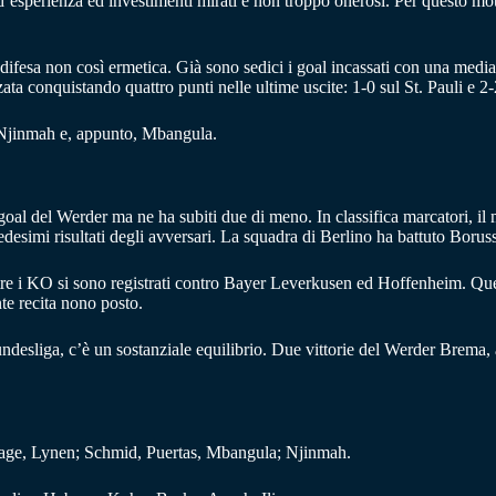
d’esperienza ed investimenti mirati e non troppo onerosi. Per questo moti
 difesa non così ermetica. Già sono sedici i goal incassati con una media
ata conquistando quattro punti nelle ultime uscite: 1-0 sul St. Pauli e 2
e, Njinmah e, appunto, Mbangula.
 goal del Werder ma ne ha subiti due di meno. In classifica marcatori, il
edesimi risultati degli avversari. La squadra di Berlino ha battuto Bor
re i KO si sono registrati contro Bayer Leverkusen ed Hoffenheim. Quest
nte recita nono posto.
undesliga, c’è un sostanziale equilibrio. Due vittorie del Werder Brema,
Stage, Lynen; Schmid, Puertas, Mbangula; Njinmah.