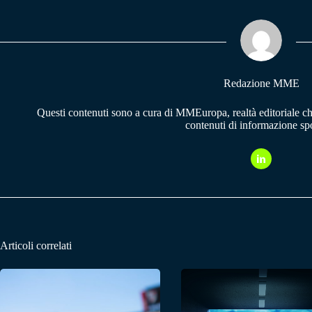
ok
A
a
pp
m
Redazione MME
Questi contenuti sono a cura di MMEuropa, realtà editoriale c
contenuti di informazione spo
Articoli correlati