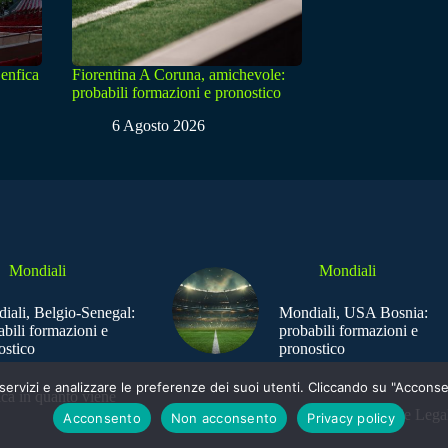
enfica
Fiorentina A Coruna, amichevole:
probabili formazioni e pronostico
6 Agosto 2026
Mondiali
Mondiali
iali, Belgio-Senegal:
Mondiali, USA Bosnia:
abili formazioni e
probabili formazioni e
ostico
pronostico
e i servizi e analizzare le preferenze dei suoi utenti. Cliccando su "Acco
ica in quanto viene
Sede Legal
Acconsento
Non acconsento
Privacy policy