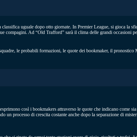
a classifica uguale dopo otto giornate. In Premier League, si gioca la 
due compagini. Ad “Old Trafford” sarà il clima delle grandi occasioni 
squadre, le probabili formazioni, le quote dei bookmaker, il pronostico 
 Si esprimono così i bookmakers attraverso le quote che indicano come sia 
ndo un processo di crescita costante anche dopo la separazione di miste