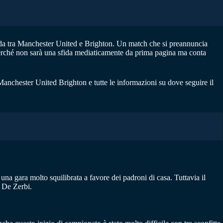
sfida tra Manchester United e Brighton. Un match che si preannuncia
perché non sarà una sfida mediaticamente da prima pagina ma conta
Manchester United Brighton e tutte le informazioni su dove seguire il
una gara molto squilibrata a favore dei padroni di casa. Tuttavia il
r De Zerbi.