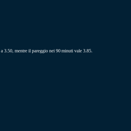
n a 3.50, mentre il pareggio nei 90 minuti vale 3.85.