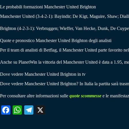
Le probabili formazioni Manchester United Brighton
Manchester United (3-4-2-1): Bayindir; De Kigt, Maguire, Shaw; Dia
Brighton (4-2-3-1): Verbruggen; Wieffer, Van Hecke, Dunk, De Cuyper
Quote e pronostico Manchester United Brighton degli analisti
Per il team di analisti di Betflag, il Manchester United parte favorito ne
Anche su PlanetWin la vittoria del Manchester United è data a 1.95, me
Dove vedere Manchester United Brighton in tv
Dove vedere Manchester United Brighton? In Italia la partita sarà tras
Per consultare altre informazioni sulle
quote scommesse
e le manifestaz
Fa
W
Te
X
ce
ha
le
bo
ts
gr