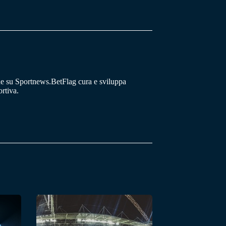
he su Sportnews.BetFlag cura e sviluppa
rtiva.