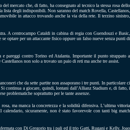
del mercato che, di fatto, ha consegnato al tecnico la stessa rosa dello
 la lista degli indisponibili. Non saranno del match Rovella, Castellanos,
ovibile in attacco trovando anche la via della rete. Il terzino sinistro,
inistra. A centrocampo Cataldi in cabina di regia con Guendouzi e Basic,
re se optare per un attaccante fisico oppure un falso nueve senza punti di
va e pareggi contro Torino ed Atalanta. Importante il punto strappato a
Castellanos non solo a trovato un paio di reti ma anche tre assist.
nconeri che da sette partite non assaporano i tre punti. In particolare ci
continua a giocare, quindi, lontani dall’Allianz Stadium e, di fatto, i
rse problematiche soprattutto per le tante assenze.
n rosa, ma manca la concretezza e la solidità difensiva. L’ultima vittoria
 calendario, sicuramente, non è stato favorevole con tanti big match
ermata con Di Gregorio tra i pali ed il trio Gatti, Rugani e Kelly. Joao