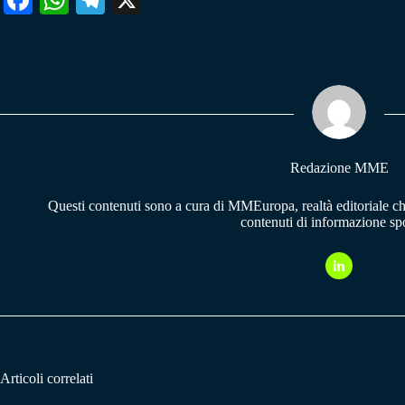
ce
ha
le
bo
ts
gr
ok
A
a
pp
m
Redazione MME
Questi contenuti sono a cura di MMEuropa, realtà editoriale c
contenuti di informazione spo
Articoli correlati