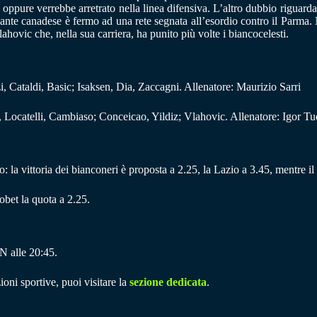
 oppure verrebbe arretrato nella linea difensiva. L’altro dubbio riguarda
nte canadese è fermo ad una rete segnata all’esordio contro il Parma. 
hovic che, nella sua carriera, ha punito più volte i biancocelesti.
 Cataldi, Basic; Isaksen, Dia, Zaccagni. Allenatore: Maurizio Sarri
 Locatelli, Cambiaso; Conceicao, Yildiz; Vlahovic. Allenatore: Igor Tu
co: la vittoria dei bianconeri è proposta a 2.25, la Lazio a 3.45, mentre i
obet la quota a 2.25.
N alle 20:45.
ioni sportive, puoi visitare la
sezione dedicata
.