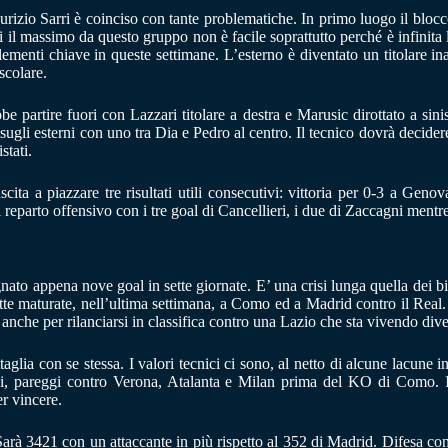
izio Sarri è coinciso con tante problematiche. In primo luogo il blocco 
ori il massimo da questo gruppo non è facile soprattutto perché è infinita
ementi chiave in queste settimane. L’esterno è diventato un titolare inam
scolare.
bbe partire fuori con Lazzari titolare a destra e Marusic dirottato a s
i sugli esterni con uno tra Dia e Pedro al centro. Il tecnico dovrà decide
stati.
ita a piazzare tre risultati utili consecutivi: vittoria per 0-3 a Geno
eparto offensivo con i tre goal di Cancellieri, i due di Zaccagni mentre 
ato appena nove goal in sette giornate. E’ una crisi lunga quella dei bia
maturate, nell’ultima settimana, a Como ed a Madrid contro il Real. Si 
nche per rilanciarsi in classifica contro una Lazio che sta vivendo dive
glia con se stessa. I valori tecnici ci sono, al netto di alcune lacune i
oi, pareggi contro Verona, Atalanta e Milan prima del KO di Como. Il
r vincere.
arà 3421 con un attaccante in più rispetto al 352 di Madrid. Difesa conf