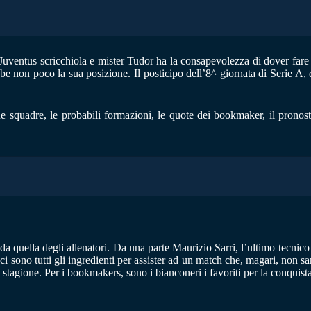
a Juventus scricchiola e mister Tudor ha la consapevolezza di dover fare
on poco la sua posizione. Il posticipo dell’8^ giornata di Serie A, qu
e squadre, le probabili formazioni, le quote dei bookmaker, il pronost
ida quella degli allenatori. Da una parte Maurizio Sarri, l’ultimo tecnic
sono tutti gli ingredienti per assister ad un match che, magari, non sar
stagione. Per i bookmakers, sono i bianconeri i favoriti per la conquista 