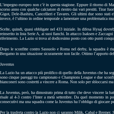
L’impegno europeo non c’è in questa stagione. Eppure il ritorno di Maur
scorso anno con qualche calciatore di rientro dai vari prestiti. Tirar fu
Gigot, Dele-Bashiru, Cancellieri e Tavares. Gli ultimi due sono stati el
invece, è l’ultimo in ordine temporale a lamentare una problematica mu
Scelte, quindi, quasi obbligate nel 433 iniziale. In difesa Hysaj dovre
reinserito in lista Serie A, ai suoi fianchi. In attacco Isaksen e Zaccagn
riferimento. La Lazio si trova al dodicesimo posto con otto punti conqui
Dopo le sconfitte contro Sassuolo e Roma nel derby, la squadra è riusc
Bergamo in una situazione sicuramente non facile. Ottimo l’apporto del r
Juventus
La Lazio ha un attacco più prolifico di quello della Juventus che ha segn
sono cinque pareggi tra campionato e Champions League e due sconfitte 
bianconeri sono costretti a vincere a Roma. Non solo per sbloccarsi ma a
La Juventus, però, ha dimostrato prima di tutto che deve vincere la batta
risale al 4-3 contro l’Inter a metà settembre. Da quel momento in p
consecutivi ma una squadra come la Juventus ha l’obbligo di giocare pe
Per la trasferta contro la Lazio non ci saranno Milik, Cabal e Bremer. S