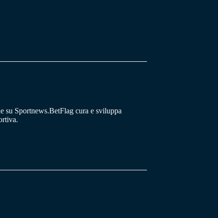
he su Sportnews.BetFlag cura e sviluppa
rtiva.