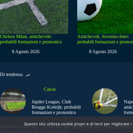
Chelsea Milan, amichevole:
Amichevoli, Juventus-Inter:
probabili formazioni e pronostico
probabili formazioni e pronos
8 Agosto 2026
8 Agosto 2026
Di tendenza
Calcio
Jupiler League, Club
Napo
Brugge Kortrijk: probabili
amic
formazioni e pronostico
form
Questo sito utilizza cookie propri e di terzi per migliorar
SportNews.BetFlag - Questo sito non rappresenta una testata giornalist
aggiornato senza alcuna periodicità