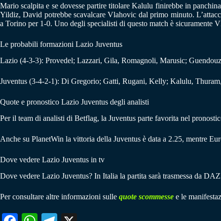
Mario scalpita e se dovesse partire titolare Kalulu finirebbe in panchina
Yildiz, David potrebbe scavalcare Vlahovic dal primo minuto. L’attacca
a Torino per 1-0. Uno degli specialisti di questo match è sicuramente Vla
Le probabili formazioni Lazio Juventus
Lazio (4-3-3): Provedel; Lazzari, Gila, Romagnoli, Marusic; Guendouzi,
Juventus (3-4-2-1): Di Gregorio; Gatti, Rugani, Kelly; Kalulu, Thuram,
Quote e pronostico Lazio Juventus degli analisti
Per il team di analisti di Betflag, la Juventus parte favorita nel pronosti
Anche su PlanetWin la vittoria della Juventus è data a 2.25, mentre Eur
Dove vedere Lazio Juventus in tv
Dove vedere Lazio Juventus? In Italia la partita sarà trasmessa da DAZ
Per consultare altre informazioni sulle
quote scommesse
e le manifestaz
Fa
W
Te
X