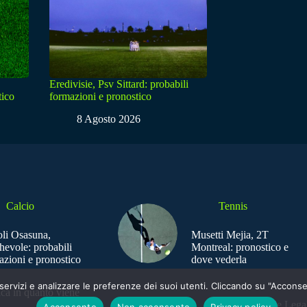
Eredivisie, Psv Sittard: probabili
tico
formazioni e pronostico
8 Agosto 2026
Calcio
Tennis
li Osasuna,
Musetti Mejia, 2T
hevole: probabili
Montreal: pronostico e
azioni e pronostico
dove vederla
e i servizi e analizzare le preferenze dei suoi utenti. Cliccando su "Acco
ica in quanto viene
Sede Legal
Acconsento
Non acconsento
Privacy policy