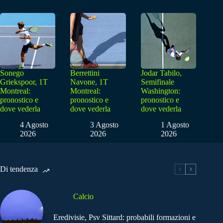
Sonego
Berrettini
Jodar Tabilo,
Griekspoor, 1T
Navone, 1T
Semifinale
Montreal:
Montreal:
Washington:
pronostico e
pronostico e
pronostico e
dove vederla
dove vederla
dove vederla
4 Agosto
3 Agosto
1 Agosto
2026
2026
2026
Di tendenza
Calcio
Eredivisie, Psv Sittard: probabili formazioni e