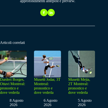
approfondimenti antepost e preview.
Articoli correlati
Darderi Borges,
Musetti Jodar, 3T
Musetti Mejia,
Ottavi Montreal:
Montreal:
2T Montreal:
pronostico e
pronostico e
pronostico e
dove vederla
dove vederla
dove vederla
8 Agosto
6 Agosto
5 Agosto
2026
2026
2026