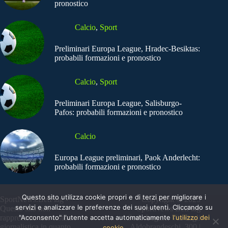
pronostico
Calcio
,
Sport
Preliminari Europa League, Hradec-Besiktas:
probabili formazioni e pronostico
Calcio
,
Sport
Preliminari Europa League, Salisburgo-
Pafos: probabili formazioni e pronostico
Calcio
Europa League preliminari, Paok Anderlecht:
probabili formazioni e pronostico
Questo sito utilizza cookie propri e di terzi per migliorare i
SportNews.BetFlag -
Copyright © 2025
servizi e analizzare le preferenze dei suoi utenti. Cliccando su
Questo sito non
SportNews BetFlag
"Acconsento" l'utente accetta automaticamente
l'utilizzo dei
rappresenta una testata
Sede Legale: Via degli
giornalistica in quanto
Aldobrandeschi, 300 |
cookie.