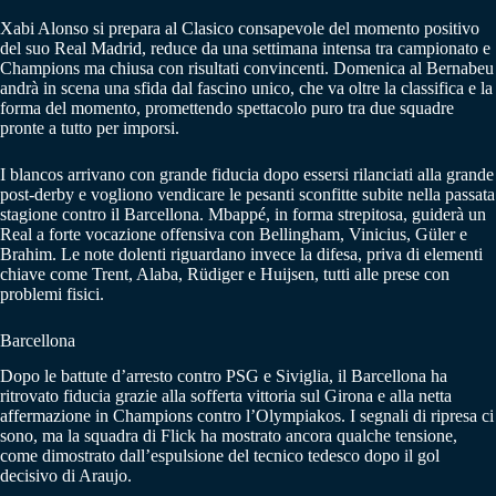
Xabi Alonso si prepara al Clasico consapevole del momento positivo
del suo Real Madrid, reduce da una settimana intensa tra campionato e
Champions ma chiusa con risultati convincenti. Domenica al Bernabeu
andrà in scena una sfida dal fascino unico, che va oltre la classifica e la
forma del momento, promettendo spettacolo puro tra due squadre
pronte a tutto per imporsi.
I blancos arrivano con grande fiducia dopo essersi rilanciati alla grande
post-derby e vogliono vendicare le pesanti sconfitte subite nella passata
stagione contro il Barcellona. Mbappé, in forma strepitosa, guiderà un
Real a forte vocazione offensiva con Bellingham, Vinicius, Güler e
Brahim. Le note dolenti riguardano invece la difesa, priva di elementi
chiave come Trent, Alaba, Rüdiger e Huijsen, tutti alle prese con
problemi fisici.
Barcellona
Dopo le battute d’arresto contro PSG e Siviglia, il Barcellona ha
ritrovato fiducia grazie alla sofferta vittoria sul Girona e alla netta
affermazione in Champions contro l’Olympiakos. I segnali di ripresa ci
sono, ma la squadra di Flick ha mostrato ancora qualche tensione,
come dimostrato dall’espulsione del tecnico tedesco dopo il gol
decisivo di Araujo.