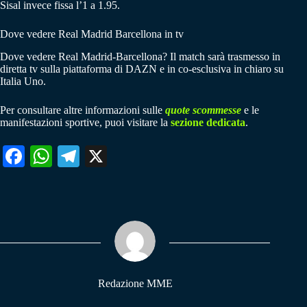
Sisal invece fissa l’1 a 1.95.
Dove vedere Real Madrid Barcellona in tv
Dove vedere Real Madrid-Barcellona? Il match sarà trasmesso in
diretta tv sulla piattaforma di DAZN e in co-esclusiva in chiaro su
Italia Uno.
Per consultare altre informazioni sulle
quote scommesse
e le
manifestazioni sportive, puoi visitare la
sezione dedicata
.
Fa
W
Te
X
ce
ha
le
bo
ts
gr
ok
A
a
pp
m
Redazione MME