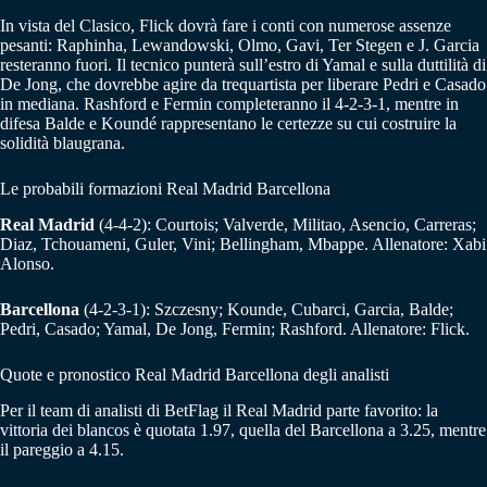
In vista del Clasico, Flick dovrà fare i conti con numerose assenze
pesanti: Raphinha, Lewandowski, Olmo, Gavi, Ter Stegen e J. Garcia
resteranno fuori. Il tecnico punterà sull’estro di Yamal e sulla duttilità di
De Jong, che dovrebbe agire da trequartista per liberare Pedri e Casado
in mediana. Rashford e Fermin completeranno il 4-2-3-1, mentre in
difesa Balde e Koundé rappresentano le certezze su cui costruire la
solidità blaugrana.
Le probabili formazioni Real Madrid Barcellona
Real Madrid
(4-4-2): Courtois; Valverde, Militao, Asencio, Carreras;
Diaz, Tchouameni, Guler, Vini; Bellingham, Mbappe. Allenatore: Xabi
Alonso.
Barcellona
(4-2-3-1): Szczesny; Kounde, Cubarci, Garcia, Balde;
Pedri, Casado; Yamal, De Jong, Fermin; Rashford. Allenatore: Flick.
Quote e pronostico Real Madrid Barcellona degli analisti
Per il team di analisti di BetFlag il Real Madrid parte favorito: la
vittoria dei blancos è quotata 1.97, quella del Barcellona a 3.25, mentre
il pareggio a 4.15.