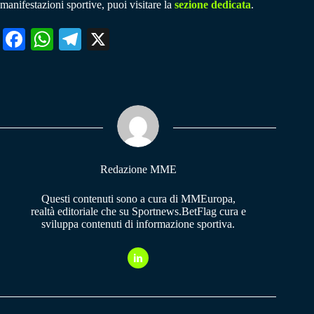
manifestazioni sportive, puoi visitare la
sezione dedicata
.
Fa
W
Te
X
ce
ha
le
bo
ts
gr
ok
A
a
pp
m
Redazione MME
Questi contenuti sono a cura di MMEuropa,
realtà editoriale che su Sportnews.BetFlag cura e
sviluppa contenuti di informazione sportiva.