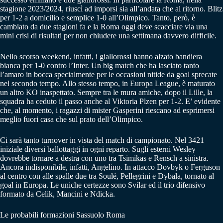
stagione 2023/2024, riuscì ad imporsi sia all’andata che al ritorno. Blitz
per 1-2 a domicilio e semplice 1-0 all’Olimpico. Tanto, però, è
cambiato da due stagioni fa e la Roma oggi deve scacciare via una
mini crisi di risultati per non chiudere una settimana davvero difficile.
Nello scorso weekend, infatti, i giallorossi hanno alzato bandiera
bianca per 1-0 contro l’Inter. Un big match che ha lasciato tanto
l’amaro in bocca specialmente per le occasioni nitide da goal sprecate
nel secondo tempo. Allo stesso tempo, in Europa League, è maturato
un altro KO inaspettato. Sempre tra le mura amiche, dopo il Lille, la
squadra ha ceduto il passo anche al Viktoria Plzen per 1-2. E’ evidente
che, al momento, i ragazzi di mister Gasperini riescano ad esprimersi
meglio fuori casa che sul prato dell’Olimpico.
Ci sarà tanto turnover in vista del match di campionato. Nel 3421
iniziale diversi ballottaggi in ogni reparto. Sugli esterni Wesley
dovrebbe tornare a destra con uno tra Tsimikas e Rensch a sinistra.
Ancora indisponibile, infatti, Angelino. In attacco Dovbyk o Ferguson
al centro con alle spalle due tra Soulé, Pellegrini e Dybala, tornato al
goal in Europa. Le uniche certezze sono Svilar ed il trio difensivo
formato da Celik, Mancini e Ndicka.
Le probabili formazioni Sassuolo Roma