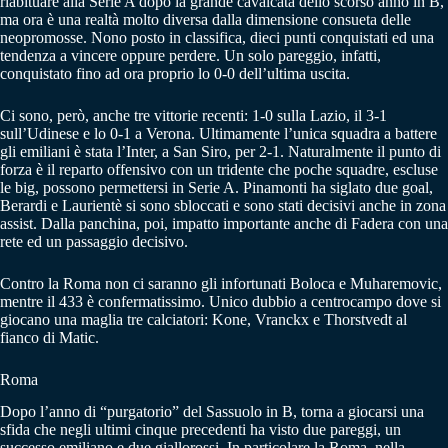
riabituare alla Serie A dopo la grande cavalcata dello scorso anno in B,
ma ora è una realtà molto diversa dalla dimensione consueta delle
neopromosse. Nono posto in classifica, dieci punti conquistati ed una
tendenza a vincere oppure perdere. Un solo pareggio, infatti,
conquistato fino ad ora proprio lo 0-0 dell’ultima uscita.
Ci sono, però, anche tre vittorie recenti: 1-0 sulla Lazio, il 3-1
sull’Udinese e lo 0-1 a Verona. Ultimamente l’unica squadra a battere
gli emiliani è stata l’Inter, a San Siro, per 2-1. Naturalmente il punto di
forza è il reparto offensivo con un tridente che poche squadre, escluse
le big, possono permettersi in Serie A. Pinamonti ha siglato due goal,
Berardi e Laurientè si sono sbloccati e sono stati decisivi anche in zona
assist. Dalla panchina, poi, impatto importante anche di Fadera con una
rete ed un passaggio decisivo.
Contro la Roma non ci saranno gli infortunati Boloca e Muharemovic,
mentre il 433 è confermatissimo. Unico dubbio a centrocampo dove si
giocano una maglia tre calciatori: Kone, Vranckx e Thorstvedt al
fianco di Matic.
Roma
Dopo l’anno di “purgatorio” del Sassuolo in B, torna a giocarsi una
sfida che negli ultimi cinque precedenti ha visto due pareggi, un
successo emiliano e due giallorossi. In particolare la Roma, nella