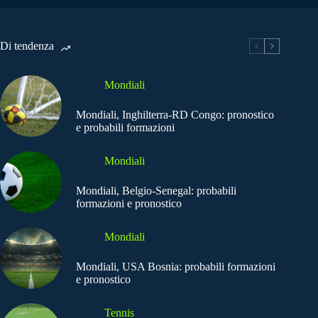
Di tendenza
Mondiali
Mondiali, Inghilterra-RD Congo: pronostico
e probabili formazioni
Mondiali
Mondiali, Belgio-Senegal: probabili
formazioni e pronostico
Mondiali
Mondiali, USA Bosnia: probabili formazioni
e pronostico
Tennis