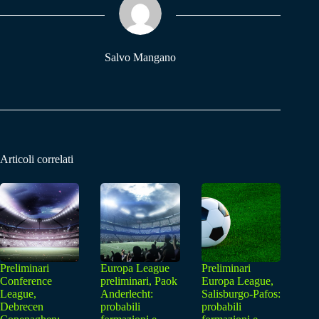
pp
m
Salvo Mangano
Articoli correlati
Preliminari
Europa League
Preliminari
Conference
preliminari, Paok
Europa League,
League,
Anderlecht:
Salisburgo-Pafos:
Debrecen
probabili
probabili