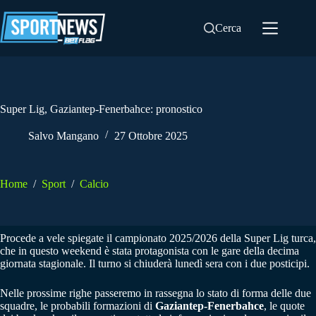
Salta
al
Cerca
contenuto
Super Lig, Gaziantep-Fenerbahce: pronostico
Salvo Mangano
27 Ottobre 2025
Home
/
Sport
/
Calcio
Procede a vele spiegate il campionato 2025/2026 della Super Lig turca,
che in questo weekend è stata protagonista con le gare della decima
giornata stagionale. Il turno si chiuderà lunedì sera con i due posticipi.
Nelle prossime righe passeremo in rassegna lo stato di forma delle due
squadre, le probabili formazioni di
Gaziantep-Fenerbahce
, le quote