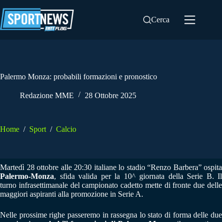
Salta
al
Cerca
contenuto
Palermo Monza: probabili formazioni e pronostico
Redazione MME
28 Ottobre 2025
Home
/
Sport
/
Calcio
Martedì 28 ottobre alle 20:30 italiane lo stadio “Renzo Barbera” ospita
Palermo-Monza
, sfida valida per la 10^ giornata della Serie B. Il
turno infrasettimanale del campionato cadetto mette di fronte due delle
maggiori aspiranti alla promozione in Serie A.
Nelle prossime righe passeremo in rassegna lo stato di forma delle due