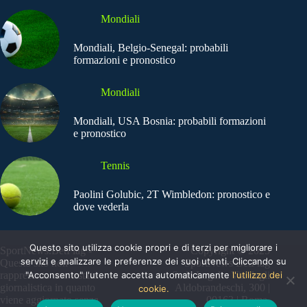
Mondiali
Mondiali, Belgio-Senegal: probabili
formazioni e pronostico
Mondiali
Mondiali, USA Bosnia: probabili formazioni
e pronostico
Tennis
Paolini Golubic, 2T Wimbledon: pronostico e
dove vederla
Questo sito utilizza cookie propri e di terzi per migliorare i
SportNews.BetFlag -
Copyright © 2025
servizi e analizzare le preferenze dei suoi utenti. Cliccando su
Questo sito non
SportNews BetFlag
"Acconsento" l'utente accetta automaticamente
l'utilizzo dei
rappresenta una testata
Sede Legale: Via degli
giornalistica in quanto
Aldobrandeschi, 300 |
cookie.
viene aggiornato senza
00163 | Roma