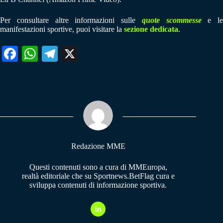
Per consultare altre informazioni sulle
quote scommesse
e le
manifestazioni sportive, puoi visitare la
sezione dedicata
.
Fa
W
Te
X
ce
ha
le
bo
ts
gr
ok
A
a
pp
m
Redazione MME
Questi contenuti sono a cura di MMEuropa,
realtà editoriale che su Sportnews.BetFlag cura e
sviluppa contenuti di informazione sportiva.