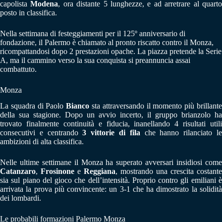
capolista
Modena
, ora distante 5 lunghezze, e ad arretrare al quart
posto in classifica.
Nella settimana di festeggiamenti per il 125º anniversario di
fondazione, il Palermo è chiamato al pronto riscatto contro il Monza,
ricompattandosi dopo 2 prestazioni opache. La piazza pretende la Serie
A, ma il cammino verso la sua conquista si preannuncia assai
combattuto.
Monza
La squadra di Paolo
Bianco
sta attraversando il momento più brillant
della sua stagione. Dopo un avvio incerto, il gruppo brianzolo ha
trovato finalmente continuità e fiducia, inanellando 4 risultati utili
consecutivi e centrando
3 vittorie di fila
che hanno rilanciato l
ambizioni di alta classifica.
Nelle ultime settimane il Monza ha superato avversari insidiosi come
Catanzaro
,
Frosinone
e
Reggiana
, mostrando una crescita costante
sia sul piano del gioco che dell’intensità. Proprio contro gli emiliani è
arrivata la prova più convincente: un 3-1 che ha dimostrato la solidità
dei lombardi.
Le probabili formazioni Palermo Monza