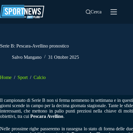
Salta
al
Cerca
contenuto
Serie B: Pescara-Avellino pronostico
Salvo Mangano
31 Ottobre 2025
Home
/
Sport
/
Calcio
Il campionato di Serie B non si ferma nemmeno in settimana e in questi
giorni scende in campo per la decima giornata stagionale. Tante le sfide
interessanti, che mettono in palio punti preziosi nella chiave di molti
obiettivi, tra cui
Pescara Avellino
.
Nelle prossime righe passeremo in rassegna lo stato di forma delle due