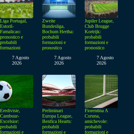
Liga Portugal,
Zweite
Jupiler League,
Estoril-
Bundesliga,
Club Brugge
Famalicao:
Bochum Hertha:
Kortrijk:
pronostico e
probabili
probabili
probabili
formazioni e
formazioni e
formazioni
pronostico
pronostico
7 Agosto
7 Agosto
7 Agosto
2026
2026
2026
Eredivisie,
Preliminari
Fiorentina A
Cambuur-
Europa League,
Coruna,
Excelsior:
Benfica Hearts:
amichevole:
probabili
probabili
probabili
formazioni e
formazioni e
formazioni e