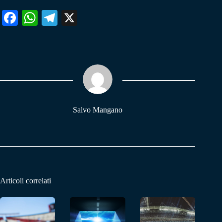
Fa
W
Te
X
ce
ha
le
bo
ts
gr
ok
A
a
pp
m
Salvo Mangano
Articoli correlati