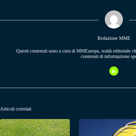
bo
ts
gr
ok
A
a
pp
m
Redazione MME
Questi contenuti sono a cura di MMEuropa, realtà editoriale c
contenuti di informazione spo
Articoli correlati