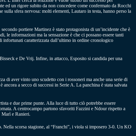
ivi. L’Inter cerca la reazione e vuole subito un successo per
ute ed un rigore subito da non concedere come confermato da Rocchi
che sulla sfera nervosa: molti elementi, Lautaro in testa, hanno perso la
l secondo portiere Martinez è stato protagonista di un’incidente che è
di, le informazioni ma la sensazione è che ci possano essere tanti
i infortunati caratterizzata dall’ultimo in ordine cronologico
Bisseck e De Vrij. Infine, in attacco, Esposito si candida per una
za di aver vinto uno scudetto con i rossoneri ma anche una serie di
 è ancora a secco di successi in Serie A. La panchina è stata salvata
ista e due prime punte. Alla luce di tutto ciò potrebbe essere
rnata. A centrocampo partono sfavoriti Fazzini e Ndour rispetto a
 Marì e Ranieri.
imo. Nella scorsa stagione, al “Franchi”, i viola si imposero 3-0. Un KO