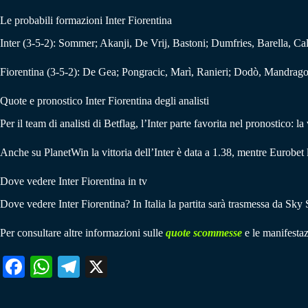
Le probabili formazioni Inter Fiorentina
Inter (3-5-2): Sommer; Akanji, De Vrij, Bastoni; Dumfries, Barella, Ca
Fiorentina (3-5-2): De Gea; Pongracic, Marì, Ranieri; Dodò, Mandrago
Quote e pronostico Inter Fiorentina degli analisti
Per il team di analisti di Betflag, l’Inter parte favorita nel pronostico: l
Anche su PlanetWin la vittoria dell’Inter è data a 1.38, mentre Eurobet 
Dove vedere Inter Fiorentina in tv
Dove vedere Inter Fiorentina? In Italia la partita sarà trasmessa da Sk
Per consultare altre informazioni sulle
quote scommesse
e le manifestaz
Fa
W
Te
X
ce
ha
le