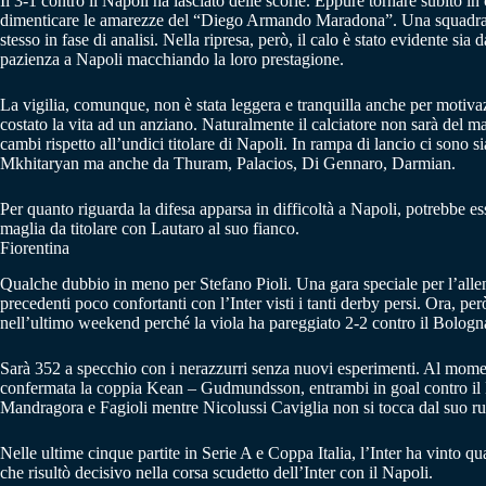
Il 3-1 contro il Napoli ha lasciato delle scorie. Eppure tornare subito i
dimenticare le amarezze del “Diego Armando Maradona”. Una squadra d
stesso in fase di analisi. Nella ripresa, però, il calo è stato evidente si
pazienza a Napoli macchiando la loro prestagione.
La vigilia, comunque, non è stata leggera e tranquilla anche per motivaz
costato la vita ad un anziano. Naturalmente il calciatore non sarà del m
cambi rispetto all’undici titolare di Napoli. In rampa di lancio ci sono 
Mkhitaryan ma anche da Thuram, Palacios, Di Gennaro, Darmian.
Per quanto riguarda la difesa apparsa in difficoltà a Napoli, potrebbe es
maglia da titolare con Lautaro al suo fianco.
Fiorentina
Qualche dubbio in meno per Stefano Pioli. Una gara speciale per l’alle
precedenti poco confortanti con l’Inter visti i tanti derby persi. Ora, p
nell’ultimo weekend perché la viola ha pareggiato 2-2 contro il Bologn
Sarà 352 a specchio con i nerazzurri senza nuovi esperimenti. Al momento
confermata la coppia Kean – Gudmundsson, entrambi in goal contro il B
Mandragora e Fagioli mentre Nicolussi Caviglia non si tocca dal suo ru
Nelle ultime cinque partite in Serie A e Coppa Italia, l’Inter ha vinto q
che risultò decisivo nella corsa scudetto dell’Inter con il Napoli.