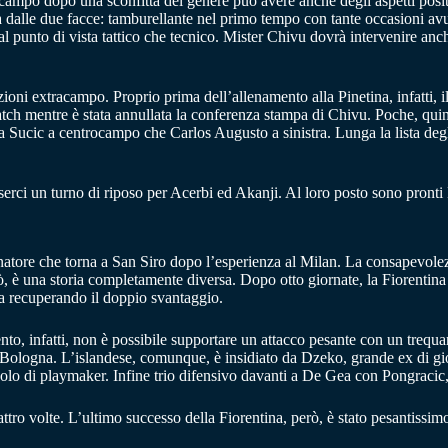
n campo dopo una sconfitta del genere può avere anche degli aspetti posit
alle due facce: tamburellante nel primo tempo con tante occasioni av
a dal punto di vista tattico che tecnico. Mister Chivu dovrà intervenire an
ioni extracampo. Proprio prima dell’allenamento alla Pinetina, infatti, i
atch mentre è stata annullata la conferenza stampa di Chivu. Poche, quin
sia Sucic a centrocampo che Carlos Augusto a sinistra. Lunga la lista degl
serci un turno di riposo per Acerbi ed Akanji. Al loro posto sono pronti 
natore che torna a San Siro dopo l’esperienza al Milan. La consapevolez
erò, è una storia completamente diversa. Dopo otto giornate, la Fiorentina
a recuperando il doppio svantaggio.
, infatti, non è possibile supportare un attacco pesante con un trequart
ologna. L’islandese, comunque, è insidiato da Dzeko, grande ex di gio
olo di playmaker. Infine trio difensivo davanti a De Gea con Pongracic,
uattro volte. L’ultimo successo della Fiorentina, però, è stato pesantiss