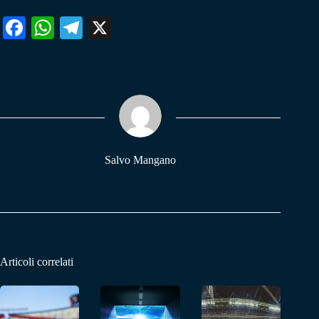
Fa
W
Te
X
ce
ha
le
bo
ts
gr
ok
A
a
pp
m
Salvo Mangano
Articoli correlati