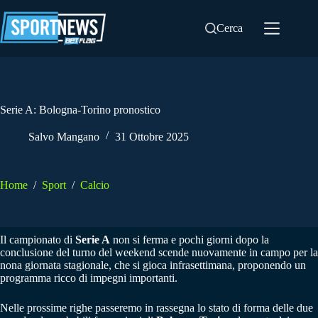
Salta
al
Cerca
contenuto
Serie A: Bologna-Torino pronostico
Salvo Mangano
31 Ottobre 2025
Home
/
Sport
/
Calcio
Il campionato di
Serie A
non si ferma e pochi giorni dopo la
conclusione del turno del weekend scende nuovamente in campo per la
nona giornata stagionale, che si gioca infrasettimana, proponendo un
programma ricco di impegni importanti.
Nelle prossime righe passeremo in rassegna lo stato di forma delle due