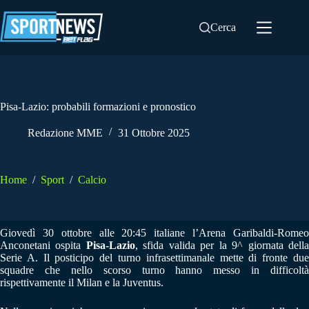
Salta
al
Cerca
contenuto
Pisa-Lazio: probabili formazioni e pronostico
Redazione MME
31 Ottobre 2025
Home
/
Sport
/
Calcio
Giovedì 30 ottobre alle 20:45 italiane l’Arena Garibaldi-Romeo
Anconetani ospita
Pisa-Lazio
, sfida valida per la 9^ giornata dell
Serie A. Il posticipo del turno infrasettimanale mette di fronte due
squadre che nello scorso turno hanno messo in difficoltà
rispettivamente il Milan e la Juventus.