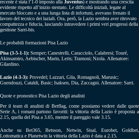
recente è stata l’1-0 imposto alla
Juventus
) e mostrando una crescita
evidente rispetto all’inizio stentato. Le difficoltà iniziali, legate al
mercato bloccato e a una lunga lista di infortuni, avevano frenato il
lavoro del tecnico dei laziali. Ora, però, la Lazio sembra aver ritrovato
compattezza e fiducia, lasciando intravedere i primi veri progressi della
gestione Sarri-bis.
Le probabili formazioni Pisa Lazio
Pisa (3-5-1-1):
Semper; Canestrelli, Caracciolo, Calabresi; Touré,
Akinsamiro, Aebischer, Marin, Leris; Tramoni; Nzola. Allenatore:
Gilardino.
Lazio (4-3-3):
Provedel; Lazzari, Gila, Romagnoli, Marusic;
Guendouzi, Cataldi, Basic; Isaksen, Dia, Zaccagni. Allenatore: Sarri.
Quote e pronostico Pisa Lazio degli analisti
Per il team di analisti di Betflag, come possiamo vedere dalle quote
Serie A, i romani partono favoriti: la vittoria della Lazio è proposta a
2.15, quella del Pisa a 3.65, mentre il pareggio vale 3.15.
Anche su Bet365, Betsson, Netwin, Sisal, Eurobet, Goldbet,
Lottomatica e Planetwin la vittoria della Lazio è data a 2.15.