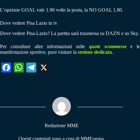
L’opzione GOAL vale 1.90 volte la posta, la NO GOAL 1.80.
Dove vedere Pisa Lazio in tv
Dove vedere Pisa-Lazio? La partita sarà trasmessa su DAZN e su Sky.
Per consultare altre informazioni sulle
quote scommesse
e le
manifestazioni sportive, puoi visitare la
sezione dedicata
.
Fa
W
Te
X
ce
ha
le
bo
ts
gr
ok
A
a
pp
m
Redazione MME
Questi contenuti sono a cura di MMEuropa,