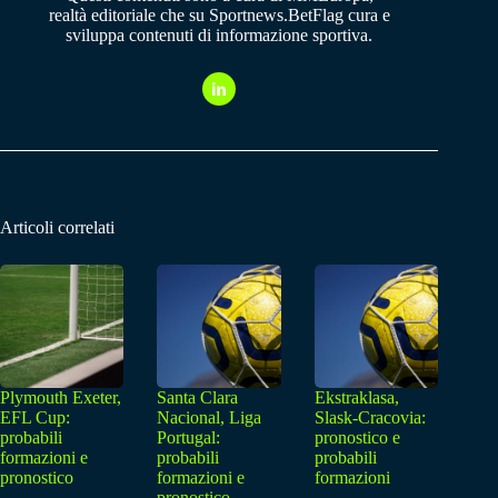
realtà editoriale che su Sportnews.BetFlag cura e
sviluppa contenuti di informazione sportiva.
Articoli correlati
Plymouth Exeter,
Santa Clara
Ekstraklasa,
EFL Cup:
Nacional, Liga
Slask-Cracovia:
probabili
Portugal:
pronostico e
formazioni e
probabili
probabili
pronostico
formazioni e
formazioni
pronostico