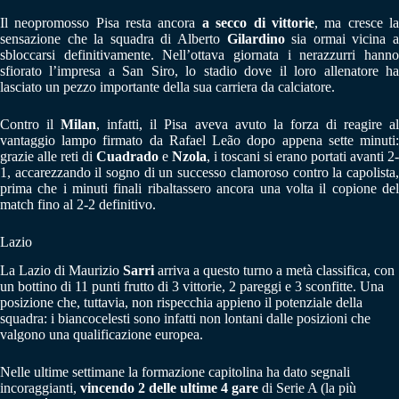
Il neopromosso Pisa resta ancora
a secco di vittorie
, ma cresce l
sensazione che la squadra di Alberto
Gilardino
sia ormai vicina 
sbloccarsi definitivamente. Nell’ottava giornata i nerazzurri hanno
sfiorato l’impresa a San Siro, lo stadio dove il loro allenatore ha
lasciato un pezzo importante della sua carriera da calciatore.
Contro il
Milan
, infatti, il Pisa aveva avuto la forza di reagire a
vantaggio lampo firmato da Rafael Leão dopo appena sette minuti:
grazie alle reti di
Cuadrado
e
Nzola
, i toscani si erano portati avanti 2-
1, accarezzando il sogno di un successo clamoroso contro la capolista,
prima che i minuti finali ribaltassero ancora una volta il copione del
match fino al 2-2 definitivo.
Lazio
La Lazio di Maurizio
Sarri
arriva a questo turno a metà classifica, con
un bottino di 11 punti frutto di 3 vittorie, 2 pareggi e 3 sconfitte. Una
posizione che, tuttavia, non rispecchia appieno il potenziale della
squadra: i biancocelesti sono infatti non lontani dalle posizioni che
valgono una qualificazione europea.
Nelle ultime settimane la formazione capitolina ha dato segnali
incoraggianti,
vincendo 2 delle ultime 4 gare
di Serie A (la più