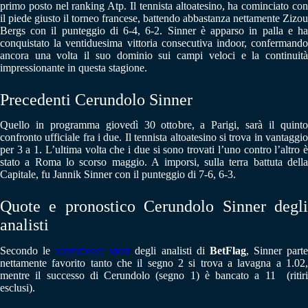
primo posto nel ranking Atp. Il tennista altoatesino, ha cominciato con
il piede giusto il torneo francese, battendo abbastanza nettamente Zizou
Bergs con il punteggio di 6-4, 6-2. Sinner è apparso in palla e ha
conquistato la ventiduesima vittoria consecutiva indoor, confermando
ancora una volta il suo dominio sui campi veloci e la continuità
impressionante in questa stagione.
Precedenti Cerundolo Sinner
Quello in programma giovedì 30 ottobre, a Parigi, sarà il quinto
confronto ufficiale fra i due. Il tennista altoatesino si trova in vantaggio
per 3 a 1. L’ultima volta che i due si sono trovati l’uno contro l’altro è
stato a Roma lo scorso maggio. A imporsi, sulla terra battuta della
Capitale, fu Jannik Sinner con il punteggio di 7-6, 6-3.
Quote e pronostico Cerundolo Sinner degli
analisti
Secondo le
scommesse sport
degli analisti di
BetFlag
, Sinner part
nettamente favorito tanto che il segno 2 si trova a lavagna a 1.02,
mentre il successo di Cerundolo (segno 1) è bancato a 11 (ritiri
esclusi).