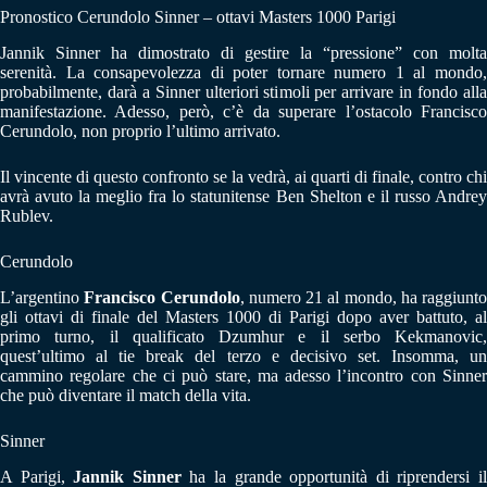
Pronostico Cerundolo Sinner – ottavi Masters 1000 Parigi
Jannik Sinner ha dimostrato di gestire la “pressione” con molta
serenità. La consapevolezza di poter tornare numero 1 al mondo,
probabilmente, darà a Sinner ulteriori stimoli per arrivare in fondo alla
manifestazione. Adesso, però, c’è da superare l’ostacolo Francisco
Cerundolo, non proprio l’ultimo arrivato.
Il vincente di questo confronto se la vedrà, ai quarti di finale, contro chi
avrà avuto la meglio fra lo statunitense Ben Shelton e il russo Andrey
Rublev.
Cerundolo
L’argentino
Francisco Cerundolo
, numero 21 al mondo, ha raggiunto
gli ottavi di finale del Masters 1000 di Parigi dopo aver battuto, al
primo turno, il qualificato Dzumhur e il serbo Kekmanovic,
quest’ultimo al tie break del terzo e decisivo set. Insomma, un
cammino regolare che ci può stare, ma adesso l’incontro con Sinner
che può diventare il match della vita.
Sinner
A Parigi,
Jannik Sinner
ha la grande opportunità di riprendersi i