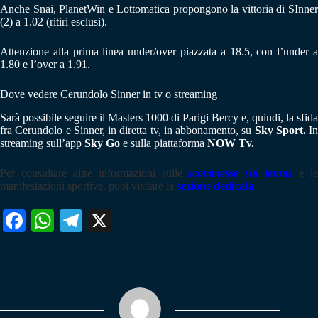
Anche Snai, PlanetWin e Lottomatica propongono la vittoria di SInner
(2) a 1.02 (ritiri esclusi).
Attenzione alla prima linea under/over piazzata a 18.5, con l’under a
1.80 e l’over a 1.91.
Dove vedere Cerundolo Sinner in tv o streaming
Sarà possibile seguire il Masters 1000 di Parigi Bercy e, quindi, la sfida
fra Cerundolo e Sinner, in diretta tv, in abbonamento, su
Sky Sport.
In
streaming sull’app
Sky Go
e sulla piattaforma
NOW Tv.
Per consultare altre informazioni sulle
scommesse sul tennis
e l
manifestazioni sportive, puoi visitare la
sezione dedicata
Fa
W
Te
X
ce
ha
le
bo
ts
gr
ok
A
a
pp
m