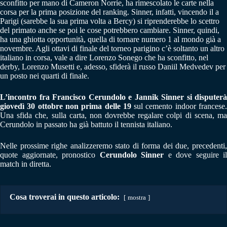
sconfitto per mano di Cameron Norrie, ha rimescolato le carte nella
corsa per la prima posizione del ranking. Sinner, infatti, vincendo il a
Parigi (sarebbe la sua prima volta a Bercy) si riprenderebbe lo scettro
del primato anche se poi le cose potrebbero cambiare. Sinner, quindi,
ha una ghiotta opportunità, quella di tornare numero 1 al mondo già a
novembre. Agli ottavi di finale del torneo parigino c’è soltanto un altro
italiano in corsa, vale a dire Lorenzo Sonego che ha sconfitto, nel
derby, Lorenzo Musetti e, adesso, sfiderà il russo Daniil Medvedev per
un posto nei quarti di finale.
L’incontro fra Francisco Cerundolo e Jannik Sinner si disputerà
giovedì 30 ottobre non prima delle 19
sul cemento indoor francese
Una sfida che, sulla carta, non dovrebbe regalare colpi di scena, ma
Cerundolo in passato ha già battuto il tennista italiano.
Nelle prossime righe analizzeremo stato di forma dei due, precedenti,
quote aggiornate, pronostico
Cerundolo Sinner
e dove seguire il
match in diretta.
Cosa troverai in questo articolo:
mostra