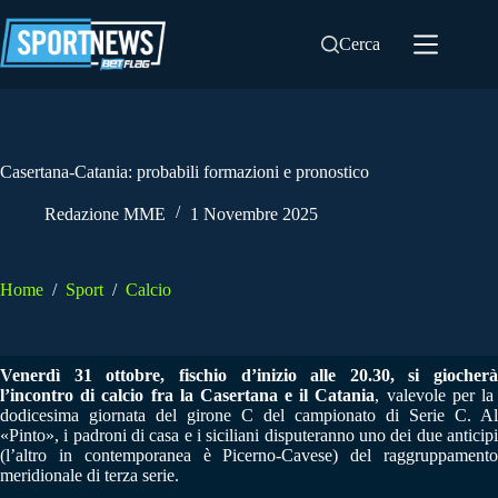
Salta
al
Cerca
contenuto
Casertana-Catania: probabili formazioni e pronostico
Redazione MME
1 Novembre 2025
Home
/
Sport
/
Calcio
Venerdì 31 ottobre, fischio d’inizio alle 20.30, si giocherà
l’incontro di calcio fra la Casertana e il Catania
, valevole per l
dodicesima giornata del girone C del campionato di Serie C. Al
«Pinto», i padroni di casa e i siciliani disputeranno uno dei due anticipi
(l’altro in contemporanea è Picerno-Cavese) del raggruppamento
meridionale di terza serie.