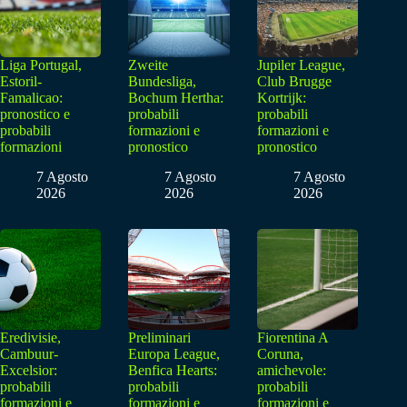
Liga Portugal,
Zweite
Jupiler League,
Estoril-
Bundesliga,
Club Brugge
Famalicao:
Bochum Hertha:
Kortrijk:
pronostico e
probabili
probabili
probabili
formazioni e
formazioni e
formazioni
pronostico
pronostico
7 Agosto
7 Agosto
7 Agosto
2026
2026
2026
Eredivisie,
Preliminari
Fiorentina A
Cambuur-
Europa League,
Coruna,
Excelsior:
Benfica Hearts:
amichevole:
probabili
probabili
probabili
formazioni e
formazioni e
formazioni e