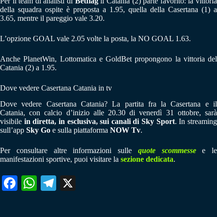
Per il team di analisti di
Betflag
il Catania (2) parte favorito: la vittori
della squadra ospite è proposta a 1.95, quella della Casertana (1) a
3.65, mentre il pareggio vale 3.20.
L’opzione GOAL vale 2.05 volte la posta, la NO GOAL 1.63.
Anche PlanetWin, Lottomatica e GoldBet propongono la vittoria del
Catania (2) a 1.95.
Dove vedere Casertana Catania in tv
Dove vedere Casertana Catania? La partita fra la Casertana e il
Catania, con calcio d’inizio alle 20.30 di venerdì 31 ottobre, sarà
visibile
in diretta, in esclusiva, sui canali di Sky Sport
. In streamin
sull’app
Sky Go
e sulla piattaforma
NOW Tv
.
Per consultare altre informazioni sulle
quote scommesse
e le
manifestazioni sportive, puoi visitare la
sezione dedicata
.
Fa
W
Te
X
ce
ha
le
bo
ts
gr