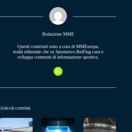
ok
A
a
pp
m
Redazione MME
Questi contenuti sono a cura di MMEuropa,
realtà editoriale che su Sportnews.BetFlag cura e
sviluppa contenuti di informazione sportiva.
Articoli correlati