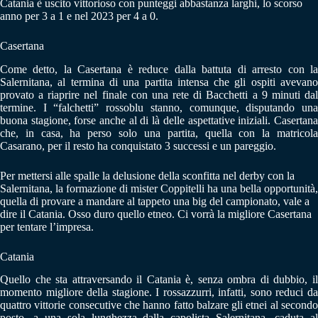
Catania è uscito vittorioso con punteggi abbastanza larghi, lo scorso
anno per 3 a 1 e nel 2023 per 4 a 0.
Casertana
Come detto, la Casertana è reduce dalla battuta di arresto con la
Salernitana, al termina di una partita intensa che gli ospiti avevano
provato a riaprire nel finale con una rete di Bacchetti a 9 minuti dal
termine. I “falchetti” rossoblu stanno, comunque, disputando una
buona stagione, forse anche al di là delle aspettative iniziali. Casertana
che, in casa, ha perso solo una partita, quella con la matricola
Casarano, per il resto ha conquistato 3 successi e un pareggio.
Per mettersi alle spalle la delusione della sconfitta nel derby con la
Salernitana, la formazione di mister Coppitelli ha una bella opportunità,
quella di provare a mandare al tappeto una big del campionato, vale a
dire il Catania. Osso duro quello etneo. Ci vorrà la migliore Casertana
per tentare l’impresa.
Catania
Quello che sta attraversando il Catania è, senza ombra di dubbio, il
momento migliore della stagione. I rossazzurri, infatti, sono reduci da
quattro vittorie consecutive che hanno fatto balzare gli etnei al secondo
posto, a una sola lunghezza dalla capolista Salernitana, caduta al