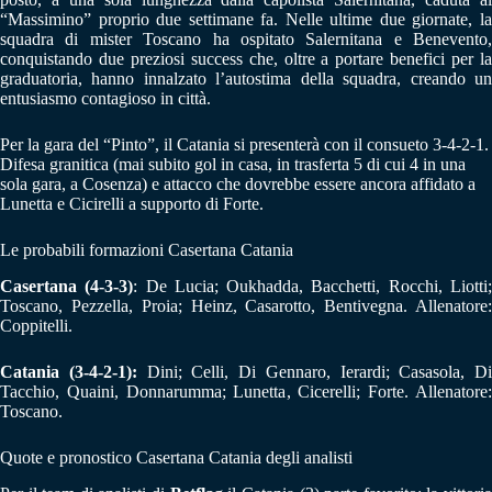
“Massimino” proprio due settimane fa. Nelle ultime due giornate, la
squadra di mister Toscano ha ospitato Salernitana e Benevento,
conquistando due preziosi success che, oltre a portare benefici per la
graduatoria, hanno innalzato l’autostima della squadra, creando un
entusiasmo contagioso in città.
Per la gara del “Pinto”, il Catania si presenterà con il consueto 3-4-2-1.
Difesa granitica (mai subito gol in casa, in trasferta 5 di cui 4 in una
sola gara, a Cosenza) e attacco che dovrebbe essere ancora affidato a
Lunetta e Cicirelli a supporto di Forte.
Le probabili formazioni Casertana Catania
Casertana (4-3-3)
: De Lucia; Oukhadda, Bacchetti, Rocchi, Liotti
Toscano, Pezzella, Proia; Heinz, Casarotto, Bentivegna. Allenatore:
Coppitelli.
Catania (3-4-2-1):
Dini; Celli, Di Gennaro, Ierardi; Casasola, Di
Tacchio, Quaini, Donnarumma; Lunetta, Cicerelli; Forte. Allenatore:
Toscano.
Quote e pronostico Casertana Catania degli analisti