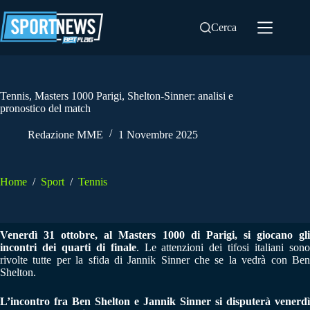
Salta
al
Cerca
contenuto
Tennis, Masters 1000 Parigi, Shelton-Sinner: analisi e
pronostico del match
Redazione MME
1 Novembre 2025
Home
/
Sport
/
Tennis
Venerdì 31 ottobre, al Masters 1000 di Parigi, si giocano gli
incontri dei quarti di finale
. Le attenzioni dei tifosi italiani son
rivolte tutte per la sfida di Jannik Sinner che se la vedrà con Ben
Shelton.
L’incontro fra Ben Shelton e Jannik Sinner si disputerà venerdì