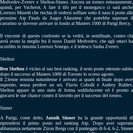
Medvedev-Zverev e Shelton-Sinner. Ancora un torneo entusiasmente,
quindi, per Vacherot. A fare il tifo per il monegasco ci sarà anche
Lorenzo Musetti che rischia di vedersi soffiare sotto il naso il posto alle
prossime Atp Finals da Auger Aliassime che potrebbe superare il
carrarino se dovesse arrivare in fondo al Masters 1000 di Parigi Bercy.
Il vincente di questo confronto se la vedrà, in semifinale, contro chi
avrà avuto la meglio fra il russo Daniil Medvedev, che agli ottavi ha
sconfitto in rimonta Lorenzo Sonego, e il tedesco Sasha Zverev.
Shelton
Ben Shelton
è vicino al suo best ranking, il sesto posto ottenuto subit
dopo il successo al Masters 1000 di Toronto lo scorso agosto.
Il 23enne tennista statunitense è arrivato ai quarti di finale dopo aver
superato, senza perdere un set, Flavio Cobolli e Andrey Rublev.
Shelton appare in uno stato di forma soddisfacente ed è pronto a
giocarsi le sue chance contro il favorito per il successo del torneo.
Sinner
A Parigi, come detto,
Jannik Sinner
ha la grande opportunità d
riprendersi il primo posto nel ranking Atp. Dopo aver superato
abbastanza nettamente Zizou Bergs con il punteggio di 6-4, 6-2, Sinner